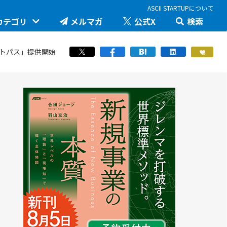
ASCII STARTUPについて
カテゴリ
メルマガ
公式X
検索
未来を変える科学技術を追え！大学発の
ップ
い
JID 2026 by ASCII STARTUP
地味推しテック
医療健康
ートパス」提供開始
か。商用化
羽山友治の【新規事業が動く思考スイッ
ングトーク
STARTUP×知財戦略
チ】
スポーツ
拠点「渋沢
マスク・ド・アナライズのスタートアッ
ICTスタートアップリーグ
プ！人事！
働き方/ツール
6で見えた実装フ
堺市・中百舌鳥の社会課題解決型イノベ
JAPAN INNOVATION DAY 2024
ーション
起業家教育