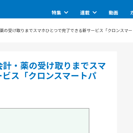
特集
連載
動画
装に向けた研究、技術 大学発スタ
I STARTUP イベントピックアップ
グローバルイベントピックア
このスタートアップに聞きた
ップがつくる未来を知る
AI
IoT/ハード
計・薬の受け取りまでスマホひとつで完了できる新サービス「クロンスマ
 STARTUP特別編集版「ASCII
日本で核融合は産業になるの
STARTUP TechDay 2025
ASCII STARTUP ライトニ
UP tabloid」
金融
の条件とは
地域
埼玉県のイノベーション創出
ステムの潮流
I STARTUP 今週のイチオシ！
JID 2025 by ASCII STARTUP
環境
MIX」
VR
・会計・薬の受け取りまでスマ
naUP、オーストリア・ウィーン開催
ンイノベーション入門：手引きと
SusHi Tech Tokyo 202
ASCII STARTUP ACADEMY
型スタートアップフェス
イド
教育
ェーズの技術
飲食
ービス「クロンスマートパ