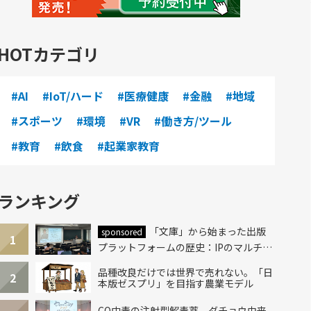
HOTカテゴリ
#AI
#IoT/ハード
#医療健康
#金融
#地域
#スポーツ
#環境
#VR
#働き方/ツール
#教育
#飲食
#起業家教育
ランキング
「文庫」から始まった出版
sponsored
1
プラットフォームの歴史：IPのマルチレ
イヤー化とAI時代への挑戦
品種改良だけでは世界で売れない。「日
2
本版ゼスプリ」を目指す農業モデル
CO中毒の注射型解毒薬、ダチョウ由来