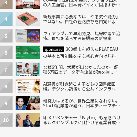
3
の人工血管。日本発バイオが目指す新し
い治療
新規事業に必要なのは「やる気や能力」
4
ではない。自社の経路依存を自覚せよ
ウェアラブルで早期発見、無線給電で治
5
療。負担を減らす医療機器の新提案
300都市を超えたPLATEAU
sponsored
6
の基本と可能性を学ぶ初心者向け無料ハ
ンズオン開催！
なぜ6年間、犬版が出なかったのか。飼
7
猫6万匹のデータ所有企業が満を持して
出した“犬用”「うちの子」の首輪
AI選書が引き起こす子どもの図書館回
8
帰。デジタル領域から公共インフラへ
研究力はあるが、世界企業になれない。
9
StartX創業者が狙う、日本ディープテッ
クの再設計
印メガベンチャー「Paytm」も惹きつけ
10
るルクセンブルクが仕掛ける産業育成エ
コシステム