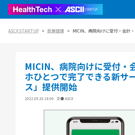
社会実
ASCI
ートア
ASCII STARTUP
医療健康
MICIN、病院向けに受付・会
ASCII
ASCII 
START
エコシ
ASCI
MICIN、病院向けに受付
Vien
オープ
の分散
実践ガ
ホひとつで完了できる新サ
ス」提供開始
2022.09.20 18:00
文● ASCII