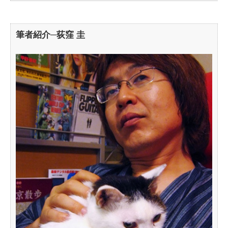
筆者紹介─荻窪 圭