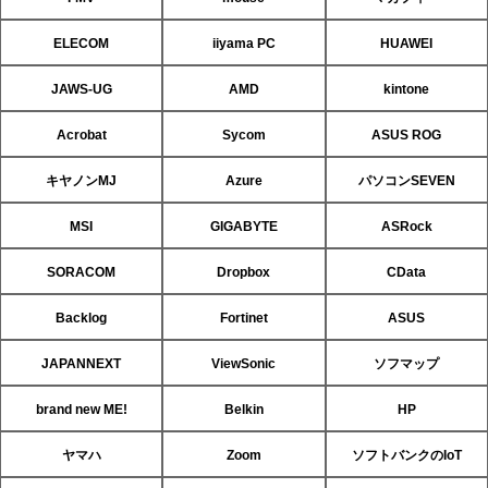
ELECOM
iiyama PC
HUAWEI
JAWS-UG
AMD
kintone
Acrobat
Sycom
ASUS ROG
キヤノンMJ
Azure
パソコンSEVEN
MSI
GIGABYTE
ASRock
SORACOM
Dropbox
CData
Backlog
Fortinet
ASUS
JAPANNEXT
ViewSonic
ソフマップ
brand new ME!
Belkin
HP
ヤマハ
Zoom
ソフトバンクのIoT