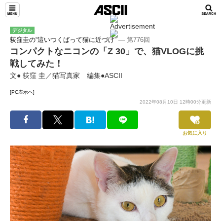
デジタル
荻窪圭の“這いつくばって猫に近づけ”
― 第776回
コンパクトなニコンの「Z 30」で、猫VLOGに挑
戦してみた！
文● 荻窪 圭／猫写真家 編集●ASCII
[PC表示へ]
2022年08月10日 12時00分更新
お気に入り