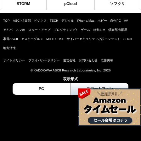
STORM
pCloud
ソフクリ
TOP
ASCII倶楽部
ビジネス
TECH
デジタル
iPhone/Mac
ホビー
自作PC
AV
アキバ
スマホ
スタートアップ
プログラミング+
ゲーム
格安SIM
倶楽部情報局
家電ASCII
アスキーグルメ
MITTR
IoT
サイバーセキュリティ小説コンテスト
SDGs
地方活性
サイトポリシー
プライバシーポリシー
運営会社
お問い合わせ
広告掲載
© KADOKAWA ASCII Research Laboratories, Inc. 2026
表示形式
PC
スマートフォン