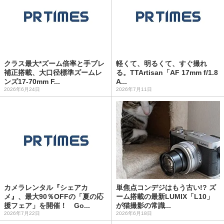
クラス最大*ズーム倍率と手ブレ
軽くて、明るくて、すぐ撮れ
補正搭載、大口径標準ズームレ
る。TTArtisan「AF 17mm f/1.8
ンズ17-70mm F...
A...
2026年6月24日
2026年7月11日
カメラレンタル『シェアカ
単焦点コンデジはもう古い!? ズ
メ』、最大90％OFFの「夏の応
ーム搭載の最新LUMIX「L10」
援フェア」を開催！ Go...
が猫撮影の常識...
2026年7月22日
2026年6月18日