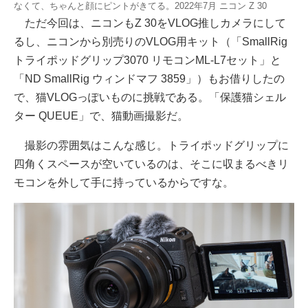
なくて、ちゃんと顔にピントがきてる。2022年7月 ニコン Z 30
ただ今回は、ニコンもZ 30をVLOG推しカメラにして
るし、ニコンから別売りのVLOG用キット（「SmallRig
トライポッドグリップ3070 リモコンML-L7セット」と
「ND SmallRig ウィンドマフ 3859」）もお借りしたの
で、猫VLOGっぽいものに挑戦である。「保護猫シェル
ター QUEUE」で、猫動画撮影だ。
撮影の雰囲気はこんな感じ。トライポッドグリップに
四角くスペースが空いているのは、そこに収まるべきリ
モコンを外して手に持っているからですな。