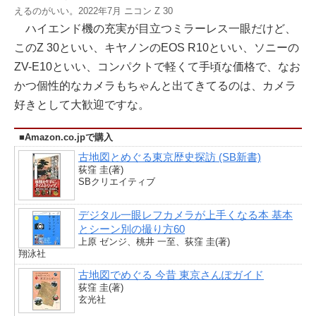
えるのがいい。2022年7月 ニコン Z 30
ハイエンド機の充実が目立つミラーレス一眼だけど、
このZ 30といい、キヤノンのEOS R10といい、ソニーの
ZV-E10といい、コンパクトで軽くて手頃な価格で、なお
かつ個性的なカメラもちゃんと出てきてるのは、カメラ
好きとして大歓迎ですな。
■Amazon.co.jpで購入
古地図とめぐる東京歴史探訪 (SB新書)
荻窪 圭(著)
SBクリエイティブ
デジタル一眼レフカメラが上手くなる本 基本
とシーン別の撮り方60
上原 ゼンジ、桃井 一至、荻窪 圭(著)
翔泳社
古地図でめぐる 今昔 東京さんぽガイド
荻窪 圭(著)
玄光社