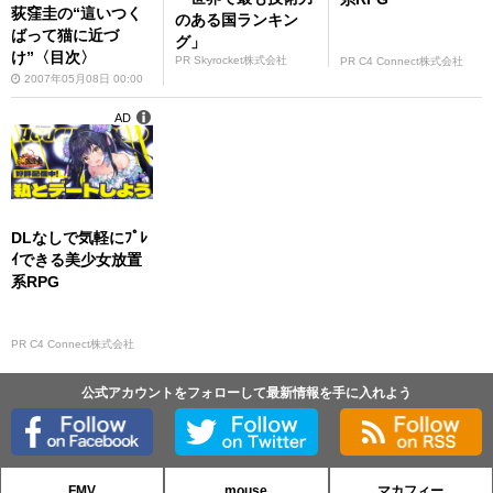
荻窪圭の“這いつく
のある国ランキン
ばって猫に近づ
グ」
け”〈目次〉
PR Skyrocket株式会社
PR C4 Connect株式会社
2007年05月08日 00:00
AD
DLなしで気軽にﾌﾟﾚ
ｲできる美少女放置
系RPG
PR C4 Connect株式会社
公式アカウントをフォローして最新情報を手に入れよう
FMV
mouse
マカフィー