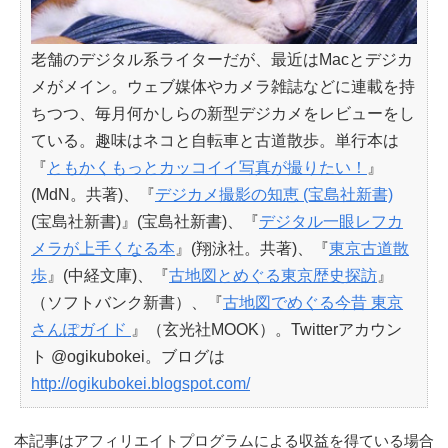
老舗のデジタル系ライターだが、最近はMacとデジカ
メがメイン。ウェブ媒体やカメラ雑誌などに連載を持
ちつつ、毎月何かしらの新型デジカメをレビューをし
ている。趣味はネコと自転車と古道散歩。単行本は
『
ともかくもっとカッコイイ写真が撮りたい！
』
(MdN。共著)、『
デジカメ撮影の知恵 (宝島社新書)
(宝島社新書)』(宝島社新書)、『
デジタル一眼レフカ
メラが上手くなる本
』(翔泳社。共著)、『
東京古道散
歩
』(中経文庫)、『
古地図とめぐる東京歴史探訪
』
（ソフトバンク新書）、『
古地図でめぐる今昔 東京
さんぽガイド
』（玄光社MOOK）。Twitterアカウン
ト @ogikubokei。ブログは
http://ogikubokei.blogspot.com/
本記事はアフィリエイトプログラムによる収益を得ている場合