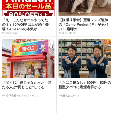
「え、こんなセールやってた
【猫撮り革命】望遠レンズ追加
の？」80％OFF以上が続々登
の「Osmo Pocket 4P」がヤバ
場！Amazonの本気が...
い！ 喧嘩の...
PR(Amazon)
2026年7月17日
「宝くじ、運じゃなかった」当
「たばこ税なし」600円→83円の
たる人は“同じこと”してる
新型タバコに喫煙者群がる
PR(合同会社デジタルファーム )
PR(株式会社HAL)