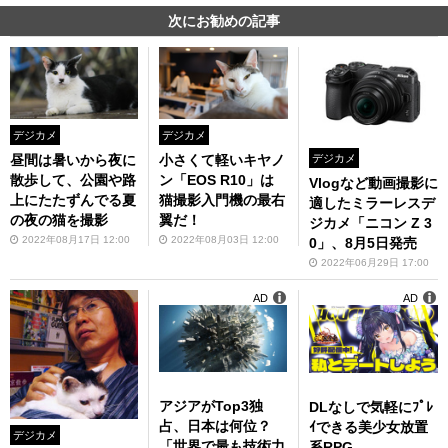
次にお勧めの記事
デジカメ
デジカメ
昼間は暑いから夜に
小さくて軽いキヤノ
デジカメ
散歩して、公園や路
ン「EOS R10」は
Vlogなど動画撮影に
上にたたずんでる夏
猫撮影入門機の最右
適したミラーレスデ
の夜の猫を撮影
翼だ！
ジカメ「ニコン Z 3
2022年08月17日 12:00
2022年08月03日 12:00
0」、8月5日発売
2022年06月29日 17:00
AD
AD
アジアがTop3独
DLなしで気軽にﾌﾟﾚ
占、日本は何位？
ｲできる美少女放置
デジカメ
「世界で最も技術力
系RPG