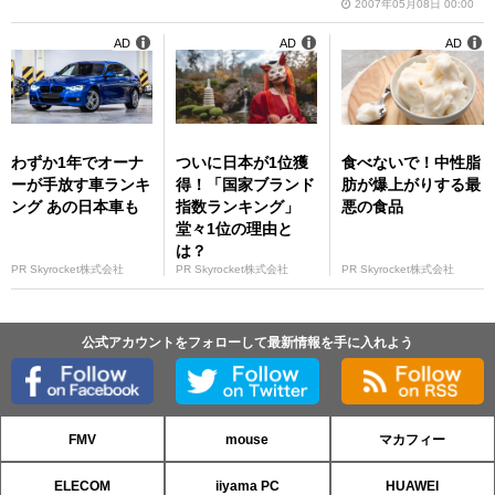
2007年05月08日 00:00
AD
AD
AD
わずか1年でオーナ
ついに日本が1位獲
食べないで！中性脂
ーが手放す車ランキ
得！「国家ブランド
肪が爆上がりする最
ング あの日本車も
指数ランキング」
悪の食品
堂々1位の理由と
は？
PR Skyrocket株式会社
PR Skyrocket株式会社
PR Skyrocket株式会社
公式アカウントをフォローして最新情報を手に入れよう
FMV
mouse
マカフィー
ELECOM
iiyama PC
HUAWEI