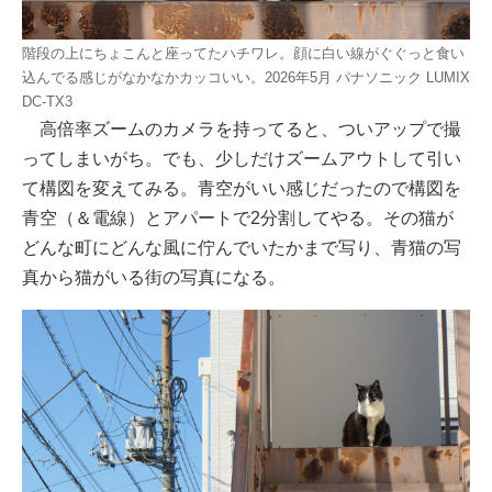
階段の上にちょこんと座ってたハチワレ。顔に白い線がぐぐっと食い
込んでる感じがなかなかカッコいい。2026年5月 パナソニック LUMIX
DC-TX3
高倍率ズームのカメラを持ってると、ついアップで撮
ってしまいがち。でも、少しだけズームアウトして引い
て構図を変えてみる。青空がいい感じだったので構図を
青空（＆電線）とアパートで2分割してやる。その猫が
どんな町にどんな風に佇んでいたかまで写り、青猫の写
真から猫がいる街の写真になる。