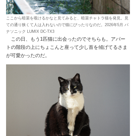
ここから暗渠を覗けるかなと見てみると、暗渠チャトラ猫を発見。見
ての通り狭くて人は入れないので猫にぴったりなのだ。2026年5月 パ
ナソニック LUMIX DC-TX3
この日、もう1匹猫に出会ったのでそちらも。アパー
トの階段の上にちょこんと座って少し首を傾げてるさま
が可愛かったのだ。