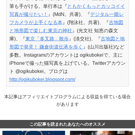
筆も手がける。単行本は『
ともかくもっとカッコイイ
写真が撮りたい！
』(MdN。共著)、『
デジタル一眼レ
フカメラが上手くなる本
』(翔泳社。共著)、『
古地図
と地形図で楽しむ東京の神社
』(光文社 知恵の森文
庫)、『
東京「多叉路」散歩
』(淡交社)、『
古地図と地
形図で発見！ 鎌倉街道伝承を歩く
』(山川出版社)など
多数。Instagramのアカウントは ogikubokeiで、主に
iPhoneで撮った猫写真を上げている。Twitterアカウン
ト @ogikubokei。ブログは
http://ogikubokei.blogspot.com/
本記事はアフィリエイトプログラムによる収益を得ている場合
があります
この記事を読まれたあなたへのオススメ