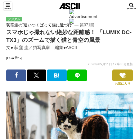
デジタル
荻窪圭の“這いつくばって猫に近づけ”
― 第971回
スマホじゃ撮れない絶妙な距離感！ 「LUMIX DC-
TX3」のズームで描く猫と青空の風景
文● 荻窪 圭／猫写真家 編集●ASCII
[PC表示へ]
2026年05月11日 12時00分更新
お気に入り