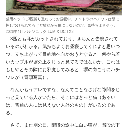
猫用ベッドに3匹折り重なってお昼寝中。チャトラのハチワレは壁に
押しつけられてるけど猫だから気にしないのだ。気持ちよさそう。
2026年4月 パナソニック LUMIX DC-TX3
3匹とも耳がカットされており、きちんと去勢されて
いるのがわかる。気持ちよくお昼寝してくれよと思いつ
つ、立ち上がって目的地へ向かおうとすると、何やら若
いカップルが塀の上をじっと見てるではないか。これは
もしやとその隣にお邪魔してみると、塀の向こうにハチ
ワレが（冒頭写真）。
なんかもうアレですな、なんてことなさげな隙間をじ
っと見ている人がいたら、そこにはきっと猫（あるい
は、普通の人には見えない人外のもの）がいるのであ
る。
さて、また別の日。階段の途中に白い猫が、階段の下