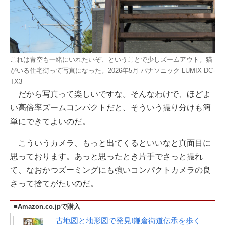
これは青空も一緒にいれたいぞ、ということで少しズームアウト。猫
がいる住宅街って写真になった。2026年5月 パナソニック LUMIX DC-
TX3
だから写真って楽しいですな。そんなわけで、ほどよ
い高倍率ズームコンパクトだと、そういう撮り分けも簡
単にできてよいのだ。
こういうカメラ、もっと出てくるといいなと真面目に
思っております。あっと思ったとき片手でさっと撮れ
て、なおかつズーミングにも強いコンパクトカメラの良
さって捨てがたいのだ。
■Amazon.co.jpで購入
古地図と地形図で発見!鎌倉街道伝承を歩く