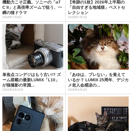
機動力こそ正義。ソニーの「α7
【奇跡の1枚】2026年上半期の
C II」と高倍率ズームで狙う、一
「自由すぎる地域猫」ベストセ
瞬の猫ドラマ
レクション
2026年7月9日
2026年7月2日
単焦点コンデジはもう古い!? ズ
「あゆは、ブレない」を覚えて
ーム搭載の最新LUMIX「L10」
いるか？ LUMIX 25周年、デジカ
が猫撮影の常識...
メ老人会感涙の...
2026年6月18日
2026年6月4日