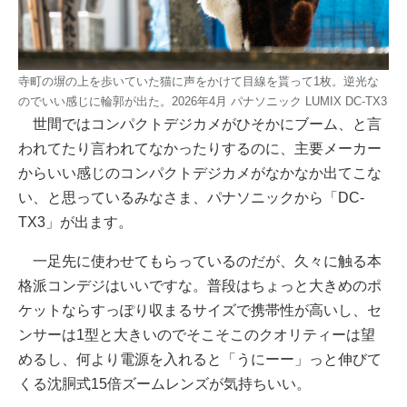
寺町の塀の上を歩いていた猫に声をかけて目線を貰って1枚。逆光な
のでいい感じに輪郭が出た。2026年4月 パナソニック LUMIX DC-TX3
世間ではコンパクトデジカメがひそかにブーム、と言
われてたり言われてなかったりするのに、主要メーカー
からいい感じのコンパクトデジカメがなかなか出てこな
い、と思っているみなさま、パナソニックから「DC-
TX3」が出ます。
一足先に使わせてもらっているのだが、久々に触る本
格派コンデジはいいですな。普段はちょっと大きめのポ
ケットならすっぽり収まるサイズで携帯性が高いし、セ
ンサーは1型と大きいのでそこそこのクオリティーは望
めるし、何より電源を入れると「うにーー」っと伸びて
くる沈胴式15倍ズームレンズが気持ちいい。