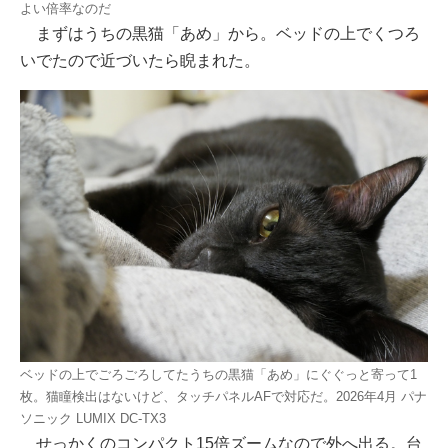
よい倍率なのだ
まずはうちの黒猫「あめ」から。ベッドの上でくつろ
いでたので近づいたら睨まれた。
ベッドの上でごろごろしてたうちの黒猫「あめ」にぐぐっと寄って1
枚。猫瞳検出はないけど、タッチパネルAFで対応だ。2026年4月 パナ
ソニック LUMIX DC-TX3
せっかくのコンパクト15倍ズームなので外へ出る。台