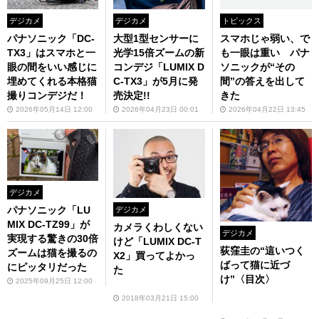
デジカメ
デジカメ
トピックス
パナソニック「DC-
大型1型センサーに
スマホじゃ弱い、で
TX3」はスマホと一
光学15倍ズームの新
も一眼は重い パナ
眼の間をいい感じに
コンデジ「LUMIX D
ソニックが“その
埋めてくれる本格猫
C-TX3」が5月に発
間”の答えを出して
撮りコンデジだ！
売決定!!
きた
2026年05月14日 12:00
2026年04月23日 00:01
2026年04月22日 13:45
デジカメ
パナソニック「LU
デジカメ
MIX DC-TZ99」が
カメラくわしくない
デジカメ
実現する驚きの30倍
けど「LUMIX DC-T
荻窪圭の“這いつく
ズームは猫を撮るの
X2」買ってよかっ
ばって猫に近づ
にピッタリだった
た
け”〈目次〉
2025年09月25日 12:00
2018年03月21日 15:00