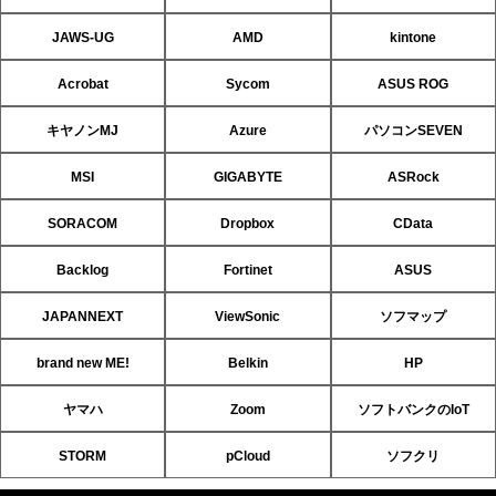
JAWS-UG
AMD
kintone
Acrobat
Sycom
ASUS ROG
キヤノンMJ
Azure
パソコンSEVEN
MSI
GIGABYTE
ASRock
SORACOM
Dropbox
CData
Backlog
Fortinet
ASUS
JAPANNEXT
ViewSonic
ソフマップ
brand new ME!
Belkin
HP
ヤマハ
Zoom
ソフトバンクのIoT
STORM
pCloud
ソフクリ