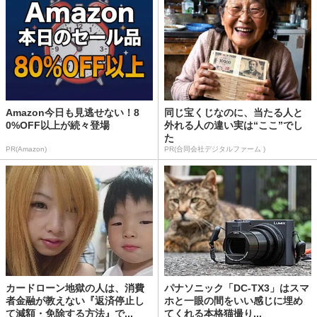
Amazon今日も見逃せない！8
同じ宝くじなのに、当たる人と
0%OFF以上が続々登場
外れる人の違い実は“ここ”でし
た
PR(Amazon)
PR(合同会社デジタルファーム )
カードローン地獄の人は、消費
パナソニック「DC-TX3」はスマ
者金融が教えない『返済停止し
ホと一眼の間をいい感じに埋め
て減額・免除する方法』で...
てくれる本格猫撮り...