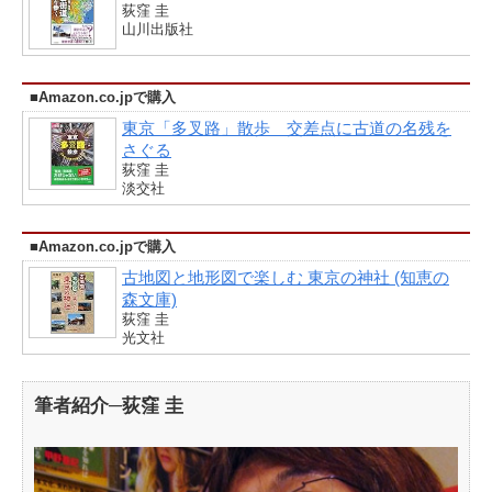
荻窪 圭
山川出版社
■Amazon.co.jpで購入
東京「多叉路」散歩 交差点に古道の名残を
さぐる
荻窪 圭
淡交社
■Amazon.co.jpで購入
古地図と地形図で楽しむ 東京の神社 (知恵の
森文庫)
荻窪 圭
光文社
筆者紹介─荻窪 圭