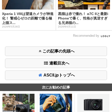
Xperia 1 VIIIは望遠カメラが神進
黒猫は赤で撮れ！ α7C IIと最新i
化！ 警戒心ゼロの距離で撮る極
Phoneで暴く、性格が真逆すぎ
上猫ス...
る兄弟猫の...
2026年5月28日
2026年6月11日
Recommended by
この記事の先頭へ
連載目次へ
ASCII.jpトップへ
次にお勧めの記事