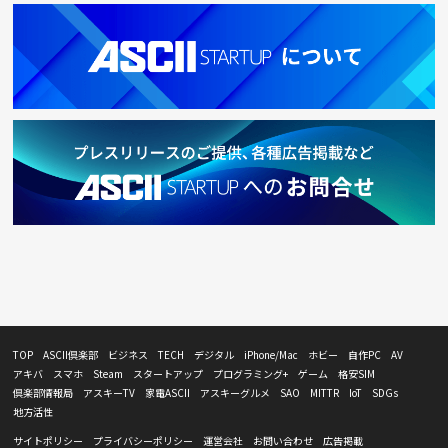
TOP
ASCII倶楽部
ビジネス
TECH
デジタル
iPhone/Mac
ホビー
自作PC
AV
アキバ
スマホ
Steam
スタートアップ
プログラミング+
ゲーム
格安SIM
倶楽部情報局
アスキーTV
家電ASCII
アスキーグルメ
SAO
MITTR
IoT
SDGs
地方活性
サイトポリシー
プライバシーポリシー
運営会社
お問い合わせ
広告掲載