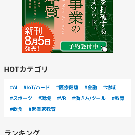
HOTカテゴリ
#AI
#IoT/ハード
#医療健康
#金融
#地域
#スポーツ
#環境
#VR
#働き方/ツール
#教育
#飲食
#起業家教育
ランキング