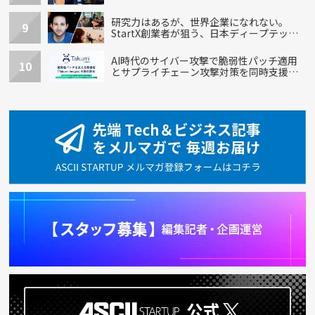
ステム
研究力はあるが、世界企業になれない。
9
StartX創業者が狙う、日本ディープテック
の再設計
AI時代のサイバー攻撃で脆弱性パッチ適用
10
とサプライチェーン攻撃対策を同時支援す
る新機能