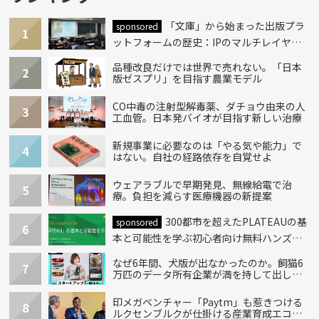
「文庫」から始まった出版プラ
sponsored
1
ットフォームの歴史：IPのマルチレイヤー
化とAI時代への挑戦
品種改良だけでは世界で売れない。「日本
2
版ゼスプリ」を目指す農業モデル
CO中毒の注射型解毒薬、ダチョウ由来の人
3
工血管。日本発バイオが目指す新しい治療
新規事業に必要なのは「やる気や能力」で
4
はない。自社の経路依存を自覚せよ
ウェアラブルで早期発見、無線給電で治
5
療。負担を減らす医療機器の新提案
300都市を超えたPLATEAUの基
sponsored
6
本と可能性を学ぶ初心者向け無料ハンズオ
ン開催！
なぜ6年間、犬版が出なかったのか。飼猫6
7
万匹のデータ所有企業が満を持して出し
た“犬用”「うちの子」の首輪
印メガベンチャー「Paytm」も惹きつける
8
ルクセンブルクが仕掛ける産業育成エコシ