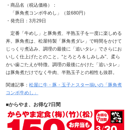
・商品名（税込価格）：
「豚角煮コンボ牛めし」（並680円）
・発売日：3月29日
定番「牛めし」と豚角煮、半熟玉子を一度に楽しめる
丼。豚角煮は、松屋特製「豚角煮ダレ」で時間をかけて
じっくり煮込み、調理の最後に「追いタレ」でさらにお
いしく仕上げたとのこと。“とろとろ＆しみしみ”、柔ら
かい歯ごたえが特徴。調理の最後にかけた「追いタレ」
は豚角煮だけでなく牛肉、半熟玉子との相性も抜群。
関連記事：
松屋に牛・豚・玉子とスター揃いの「豚角煮
コンボ牛めし」
■からやま、お得な7日間