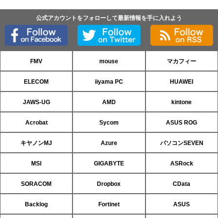
公式アカウントをフォローして最新情報を手に入れよう
FMV
mouse
マカフィー
ELECOM
iiyama PC
HUAWEI
JAWS-UG
AMD
kintone
Acrobat
Sycom
ASUS ROG
キヤノンMJ
Azure
パソコンSEVEN
MSI
GIGABYTE
ASRock
SORACOM
Dropbox
CData
Backlog
Fortinet
ASUS