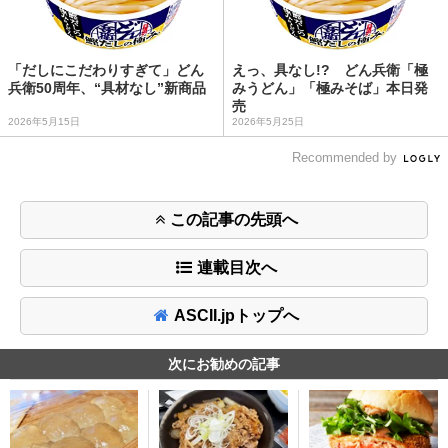
「だしにこだわりすぎて」どん
えっ、具なし!? どん兵衛「極
兵衛50周年、“具材なし”新商品
みうどん」「極みそば」本日発
売
2026年5月15日
2026年5月25日
Recommended by
この記事の先頭へ
連載目次へ
ASCII.jpトップへ
次にお勧めの記事