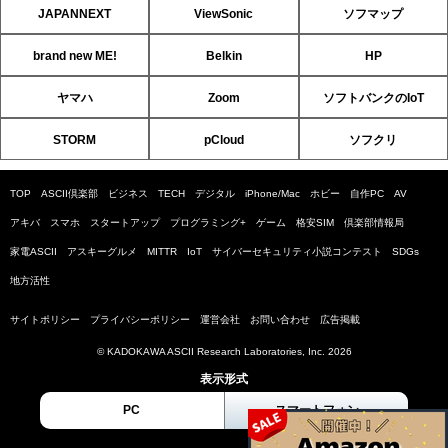
JAPANNEXT
ViewSonic
ソフマップ
brand new ME!
Belkin
HP
ヤマハ
Zoom
ソフトバンクのIoT
STORM
pCloud
ソフクリ
TOP
ASCII倶楽部
ビジネス
TECH
デジタル
iPhone/Mac
ホビー
自作PC
AV
アキバ
スマホ
スタートアップ
プログラミング+
ゲーム
格安SIM
倶楽部情報局
家電ASCII
アスキーグルメ
MITTR
IoT
サイバーセキュリティ小説コンテスト
SDGs
地方活性
サイトポリシー
プライバシーポリシー
運営会社
お問い合わせ
広告掲載
© KADOKAWA ASCII Research Laboratories, Inc. 2026
表示形式
PC
スマートフォン