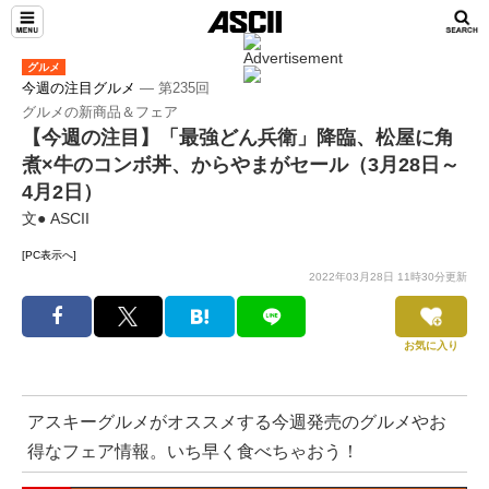
グルメ
今週の注目グルメ
― 第235回
グルメの新商品＆フェア
【今週の注目】「最強どん兵衛」降臨、松屋に角
煮×牛のコンボ丼、からやまがセール（3月28日～
4月2日）
文● ASCII
[PC表示へ]
2022年03月28日 11時30分更新
お気に入り
アスキーグルメがオススメする今週発売のグルメやお
得なフェア情報。いち早く食べちゃおう！