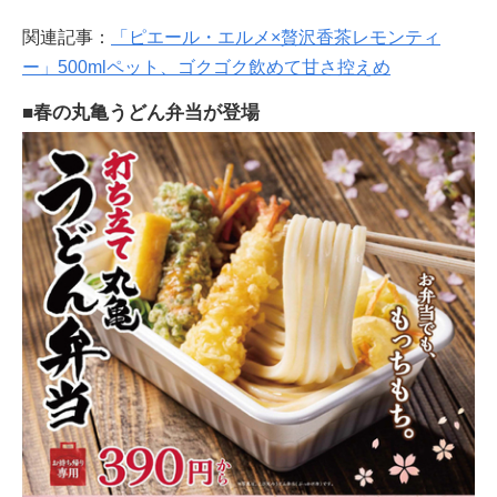
関連記事：
「ピエール・エルメ×贅沢香茶レモンティ
ー」500mlペット、ゴクゴク飲めて甘さ控えめ
■春の丸亀うどん弁当が登場