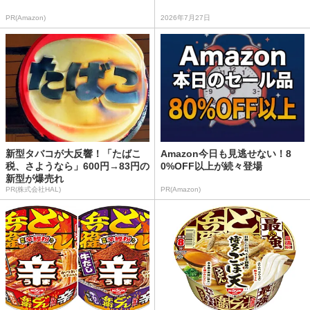
PR(Amazon)
2026年7月27日
新型タバコが大反響！「たばこ
Amazon今日も見逃せない！8
税、さようなら」600円→83円の
0%OFF以上が続々登場
新型が爆売れ
PR(株式会社HAL)
PR(Amazon)