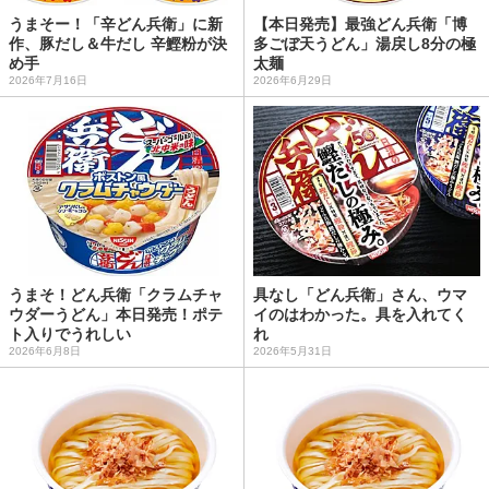
うまそー！「辛どん兵衛」に新
【本日発売】最強どん兵衛「博
作、豚だし＆牛だし 辛鰹粉が決
多ごぼ天うどん」湯戻し8分の極
め手
太麺
2026年7月16日
2026年6月29日
うまそ！どん兵衛「クラムチャ
具なし「どん兵衛」さん、ウマ
ウダーうどん」本日発売！ポテ
イのはわかった。具を入れてく
ト入りでうれしい
れ
2026年6月8日
2026年5月31日