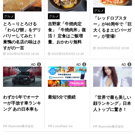
グルメ
グルメ
グルメ
「レッドロブスタ
とろ～りとろける
吉野家「牛焼肉定
ー」が40周年で「巨
「わらび餅」をデリ
食」「牛焼肉丼」復
大くるまエビバーガ
バリーしてみた！
活！ 定食はご飯増
ー」が登場!
巣鴨の名店の味はさ
量、おかわり無料
すがの一言
2022年03月23日 10:00
2022年03月23日 16:30
2022年03月22日 12:30
AD
AD
AD
わずか1年でオーナ
最短5分で接続
「世界で最も美しい
ーが手放す車ランキ
顔ランキング」日本
ング あの日本車も
人トップに驚き！
PR Skyrocket株式会社
PR LotusFlare Inc
PR Skyrocket株式会社