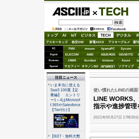
ASCII.jp
TECH
トップ
AI
IoT
ビジネス
TECH
デジタル
i
アスキーキッズ
格安SIM
家電ASCII
アスキーグルメ
週刊
FMV
mouse
iiyamaPC
Sycom
PC
ELECOM
AMD
ASUS ROG
Digital
GIGABYTE
JAWS
Acrobat
kintone
Azure
Business
S
JAPANNEXT
マカフィー
キヤノンMJ
ソフマップ
Special
注目ニュース
いま本当に使える
使い慣れたLINEの画
SaaS 100選【定
番編】 エントリ
LINE WOR
ー1～4はMicrosof
指示や進捗管理
t 365やSalesforce
【Tier付け】
2021年05月27日 17時30
【8/27・無料大懇