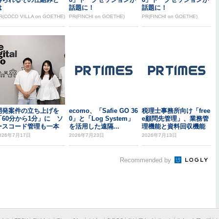
は
話題に！
話題に！
R(COCO VILLA on GOETHE)
PR(FINCHI on GOETHE)
PR(FINCHI on GOETHE)
開発案件の立ち上げを
ecomo、「Safie GO 36
税理士事務所向け「free
「60分から1分」に ソ
0」と「Log System」
e顧問先管理」、業務管
ースコード管理も一本
を活用した遠隔...
理機能と資料回収機能
したKDLのB...
の提供を開始
026年7月17日
2026年7月23日
2026年7月13日
Recommended by