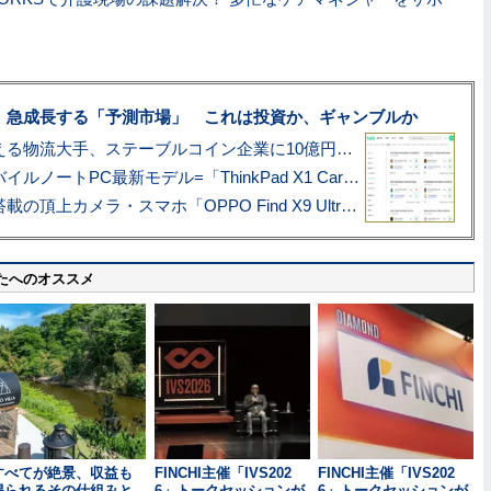
、急成長する「予測市場」 これは投資か、ギャンブルか
アマゾン配送を支える物流大手、ステーブルコイン企業に10億円投資のワケ
あこがれの旗艦モバイルノートPC最新モデル=「ThinkPad X1 Carbon Gen 14 Aura Edition」実機レビュー
ハッセルブラッド搭載の頂上カメラ・スマホ「OPPO Find X9 Ultra」実写レビュー=プロが本気で徹底撮影しました!!
たへのオススメ
すべてが絶景、収益も
FINCHI主催「IVS202
FINCHI主催「IVS202
得られるその仕組みと
6」トークセッションが
6」トークセッションが