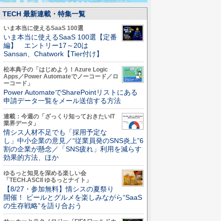
TECH 最新連載・特集一覧
いま本当に使えるSaaS 100選
いま本当に使えるSaaS 100選【定番
編】 エントリー17～20は
Sansan、Chatwork【Tier付け】
松本典子の「はじめよう！Azure Logic
Apps／Power Automateでノーコード／ロ
ーコード」
Power AutomateでSharePointリストにある
申請データ一覧をメール送信する方法
連載：今週の「ざっくり知っておきたいIT
業界データ」
情シス人材不足でも「採用予定な
し」中小企業の意見／“従業員発のSNS炎上”6
割の企業が懸念／「SNS疲れ」利用を減らす
効果的方法、ほか
ゆるっと知見を深める楽しい会
「TECH.ASCII ゆるっとナイト」
【8/27・参加無料】情シスの夏祭り
開催！ ビールとグルメを楽しみながら“SaaS
の生存戦略”を語り合おう