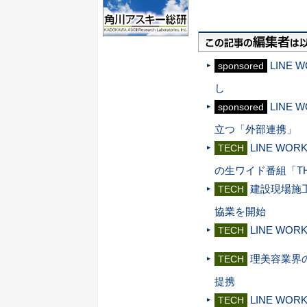
LINE
sponsored
し
LINE
sponsored
立つ「外部連携」
LINE W
TECH
の生ワイド番組「TH
建設現場施工
TECH
協業を開始
LINE W
TECH
理美容業界の
TECH
提携
LINE W
TECH