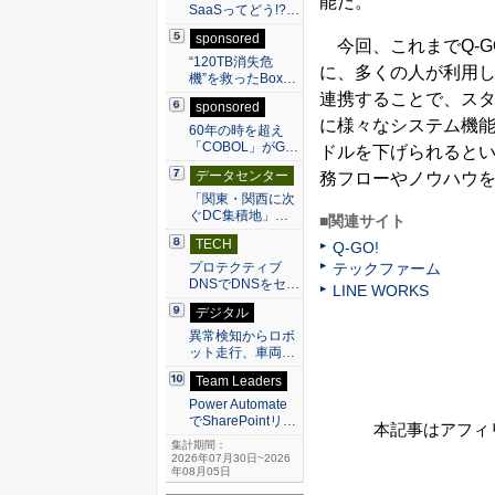
能だ。
SaaSってどう!?…
sponsored
今回、これまでQ-G
“120TB消失危
に、多くの人が利用して
機”を救ったBox…
連携することで、スタ
sponsored
に様々なシステム機
60年の時を超え
「COBOL」がG…
ドルを下げられるとい
データセンター
務フローやノウハウ
「関東・関西に次
ぐDC集積地」…
■関連サイト
TECH
Q-GO!
テックファーム
プロテクティブ
DNSでDNSをセ…
LINE WORKS
デジタル
異常検知からロボ
ット走行、車両…
Team Leaders
Power Automate
でSharePointリ…
本記事はアフィ
集計期間：
2026年07月30日~2026
年08月05日