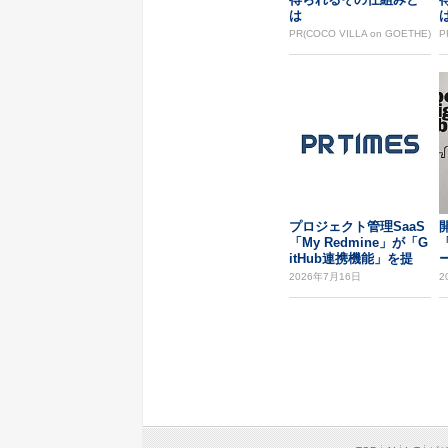
は
PR(COCO VILLA on GOETHE)
P
プロジェクト管理SaaS
「My Redmine」が「G
itHub連携機能」を提
供...
化
2026年7月16日
2