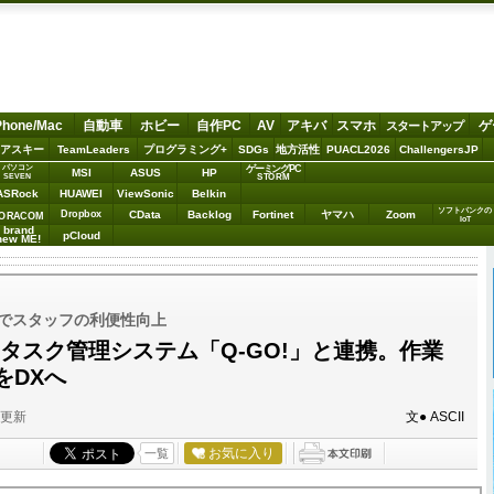
Phone/Mac
自動車
ホビー
自作PC
AV
アキバ
スマホ
ゲ
スタートアップ
アスキー
TeamLeaders
プログラミング+
SDGs
地方活性
PUACL2026
ChallengersJP
パソコン
ゲーミングPC
MSI
ASUS
HP
STORM
SEVEN
ASRock
HUAWEI
ViewSonic
Belkin
ソフトバンクの
Dropbox
CData
Backlog
Fortinet
ヤマハ
Zoom
ORACOM
IoT
brand
pCloud
new ME!
面でスタッフの利便性向上
KS、タスク管理システム「Q-GO!」と連携。作業
をDXへ
分更新
文● ASCII
お気に入り
一覧