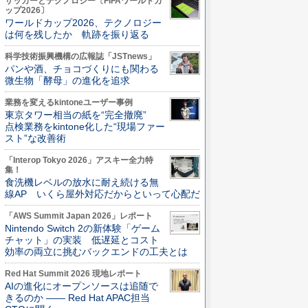
サッカーとテクノロジー〔FIFAワールドカ
ップ2026〕
ワールドカップ2026、テクノロジー
は何を残したか 軌跡を振り返る
科学技術振興機構の広報誌「JSTnews」
パンや酒、チョコづくりにも関わる
微生物「酵母」の進化を追求
業務を変えるkintoneユーザー事例
東京タワー相当の紙を“完全撤廃”
点検業務をkintone化した“現場ファー
スト”な改善術
「Interop Tokyo 2026」アスキー全力特
集！
食洗機レベルの放水に耐え続ける無
線AP いくら屋外対応だからといって心配だ
「AWS Summit Japan 2026」レポート
Nintendo Switch 2の新体験「ゲーム
チャット」の実装 低遅延とコスト
効率の両立に挑むバックエンドの工夫とは
Red Hat Summit 2026 現地レポート
AIの進化にオープンソースは追随で
きるのか ―― Red Hat APAC担当