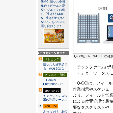
親会】情シス全員
集合！ビールと夏
祭りグルメをお供
に「生き残るSaa
S、生き残れない
SaaS」をASCIIで
語り合おうぜ！
Q-GO!とLINE WORKSの
アクセスランキン
ITトピック
グ
情シス人材不足で
テックファームは5月
も「採用予定な…
ー）」と、ワークスモ
ビジネス・開発
「Gemini
Q-GO!は、フィー
Enterprise」に…
作業指示やスケジュ
sponsored
より、フィールド営業
キャッシュレス決
済の利用シーン…
による位置管理で最
YouTube
要なタスクリストや
ぶっちゃけ、あの