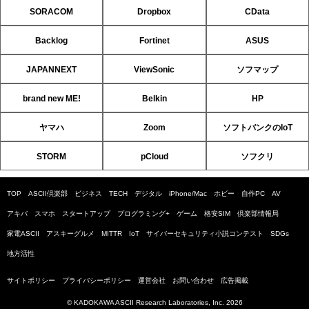
SORACOM
Dropbox
CData
Backlog
Fortinet
ASUS
JAPANNEXT
ViewSonic
ソフマップ
brand new ME!
Belkin
HP
ヤマハ
Zoom
ソフトバンクのIoT
STORM
pCloud
ソフクリ
TOP
ASCII倶楽部
ビジネス
TECH
デジタル
iPhone/Mac
ホビー
自作PC
AV
アキバ
スマホ
スタートアップ
プログラミング+
ゲーム
格安SIM
倶楽部情報局
家電ASCII
アスキーグルメ
MITTR
IoT
サイバーセキュリティ小説コンテスト
SDGs
地方活性
サイトポリシー
プライバシーポリシー
運営会社
お問い合わせ
広告掲載
© KADOKAWA ASCII Research Laboratories, Inc. 2026