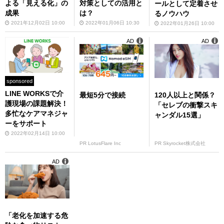
よる「見える化」の
対策としての活用と
ールとして定着させ
成果
は？
るノウハウ
2021年12月02日 10:00
2022年01月06日 10:30
2022年01月26日 10:00
AD
AD
sponsored
LINE WORKSで介
最短5分で接続
120人以上と関係？
護現場の課題解決！
「セレブの衝撃スキ
多忙なケアマネジャ
ャンダル15選」
ーをサポート
2022年02月14日 10:00
PR LotusFlare Inc
PR Skyrocket株式会社
AD
「老化を加速する危