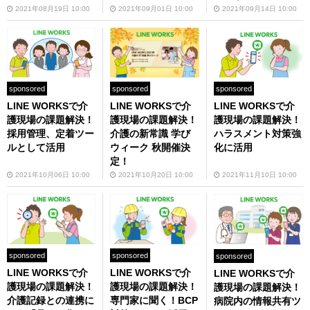
2021年09月14日 10:00
2021年08月19日 10:00
2021年09月01日 10:00
sponsored
sponsored
sponsored
LINE WORKSで介
LINE WORKSで介
LINE WORKSで介
護現場の課題解決！
護現場の課題解決！
護現場の課題解決！
採用管理、定着ツー
介護の新常識 学び
ハラスメント対策強
ルとして活用
ウィーク 秋開催決
化に活用
定！
2021年10月06日 10:00
2021年10月20日 10:00
2021年11月10日 10:00
sponsored
sponsored
sponsored
LINE WORKSで介
LINE WORKSで介
LINE WORKSで介
護現場の課題解決！
護現場の課題解決！
護現場の課題解決！
介護記録との連携に
専門家に聞く！BCP
病院内の情報共有ツ