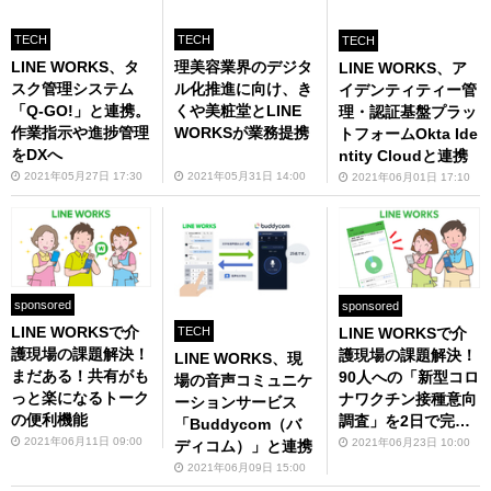
TECH
TECH
TECH
LINE WORKS、タ
理美容業界のデジタ
LINE WORKS、ア
スク管理システム
ル化推進に向け、き
イデンティティー管
「Q-GO!」と連携。
くや美粧堂とLINE
理・認証基盤プラッ
作業指示や進捗管理
WORKSが業務提携
トフォームOkta Ide
をDXへ
ntity Cloudと連携
2021年05月27日 17:30
2021年05月31日 14:00
2021年06月01日 17:10
sponsored
sponsored
LINE WORKSで介
LINE WORKSで介
TECH
護現場の課題解決！
護現場の課題解決！
LINE WORKS、現
まだある！共有がも
90人への「新型コロ
場の音声コミュニケ
っと楽になるトーク
ナワクチン接種意向
ーションサービス
の便利機能
調査」を2日で完了
「Buddycom（バ
できたわけ
2021年06月11日 09:00
2021年06月23日 10:00
ディコム）」と連携
2021年06月09日 15:00