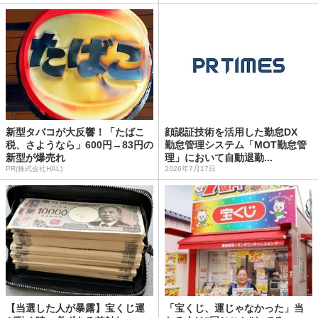
新型タバコが大反響！「たばこ
顔認証技術を活用した勤怠DX
税、さようなら」600円→83円の
勤怠管理システム「MOT勤怠管
新型が爆売れ
理」において自動退勤...
PR(株式会社HAL)
2026年7月17日
【当選した人が暴露】宝くじ運
「宝くじ、運じゃなかった」当