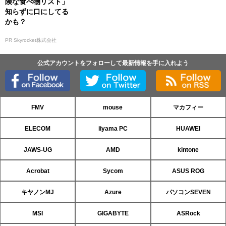
険な食べ物リスト」
知らずに口にしてる
かも？
PR Skyrocket株式会社
公式アカウントをフォローして最新情報を手に入れよう
FMV
mouse
マカフィー
ELECOM
iiyama PC
HUAWEI
JAWS-UG
AMD
kintone
Acrobat
Sycom
ASUS ROG
キヤノンMJ
Azure
パソコンSEVEN
MSI
GIGABYTE
ASRock