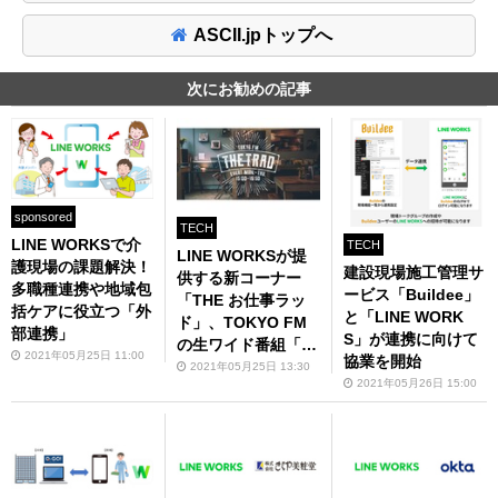
ASCII.jpトップへ
次にお勧めの記事
sponsored
TECH
LINE WORKSで介
TECH
LINE WORKSが提
護現場の課題解決！
建設現場施工管理サ
供する新コーナー
多職種連携や地域包
ービス「Buildee」
「THE お仕事ラッ
括ケアに役立つ「外
と「LINE WORK
ド」、TOKYO FM
部連携」
S」が連携に向けて
の生ワイド番組「T
2021年05月25日 11:00
協業を開始
HE TRAD」内で6月
2021年05月25日 13:30
2021年05月26日 15:00
7日スタート