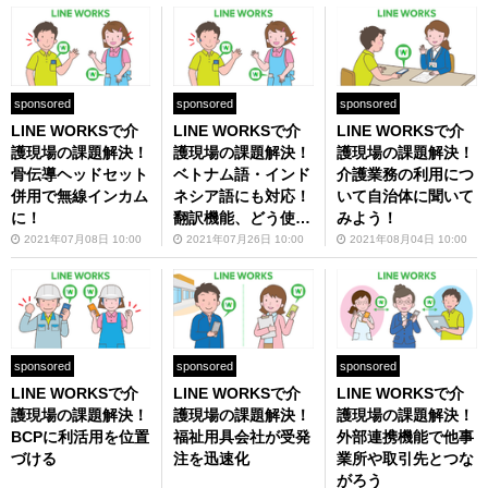
sponsored
sponsored
sponsored
LINE WORKSで介
LINE WORKSで介
LINE WORKSで介
護現場の課題解決！
護現場の課題解決！
護現場の課題解決！
骨伝導ヘッドセット
ベトナム語・インド
介護業務の利用につ
併用で無線インカム
ネシア語にも対応！
いて自治体に聞いて
に！
翻訳機能、どう使
みよう！
う？
2021年07月08日 10:00
2021年07月26日 10:00
2021年08月04日 10:00
sponsored
sponsored
sponsored
LINE WORKSで介
LINE WORKSで介
LINE WORKSで介
護現場の課題解決！
護現場の課題解決！
護現場の課題解決！
外部連携機能で他事
BCPに利活用を位置
福祉用具会社が受発
業所や取引先とつな
づける
注を迅速化
がろう