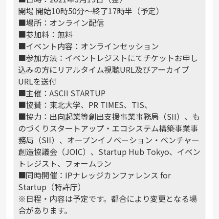
開場 開始10時50分～終了17時半（予定）
■場所：オンライン配信
■参加料：無料
■イベント内容：オンラインセッション
■参加方法：イベントレジストにてチケットお申し
込みの方にリアルタイム視聴URL及びアーカイブ
URLを送付
■主催：ASCII STARTUP
■協賛：東北大学、PR TIMES、TIS、
■協力：出向起業等創出支援事業事務局（SII）、も
のづくりスタートアップ・エコシステム構築事業事
務局（SII）、オープンイノベーション・ベンチャー
創造協議会（JOIC）、Startup Hub Tokyo、イベン
トレジスト、フォームラン
■同時開催：IPナレッジカンファレンス for
Startup（特許庁）
※日程・内容は予定です。都合により変更となる場
合があります。