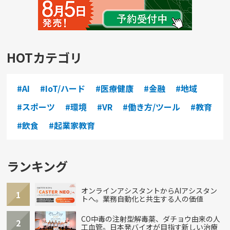
HOTカテゴリ
#AI
#IoT/ハード
#医療健康
#金融
#地域
#スポーツ
#環境
#VR
#働き方/ツール
#教育
#飲食
#起業家教育
ランキング
オンラインアシスタントからAIアシスタン
1
トへ。業務自動化と共生する人の価値
CO中毒の注射型解毒薬、ダチョウ由来の人
2
工血管。日本発バイオが目指す新しい治療