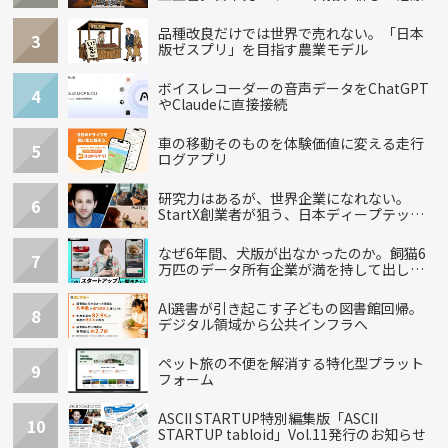
品種改良だけでは世界で売れない。「日本
3
版ゼスプリ」を目指す農業モデル
ボイスレコーダーの音声データをChatGPT
4
やClaudeに直接接続
車の移動そのものを体験価値に変える走行
5
ログアプリ
研究力はあるが、世界企業になれない。
6
StartX創業者が狙う、日本ディープテック
の再設計
なぜ6年間、犬版が出なかったのか。飼猫6
7
万匹のデータ所有企業が満を持して出し
た“犬用”「うちの子」の首輪
AI選書が引き起こす子どもの図書館回帰。
8
デジタル領域から公共インフラへ
ペット旅の不便を解消する特化型プラット
9
フォーム
ASCII STARTUP特別編集版「ASCII
10
STARTUP tabloid」Vol.11発行のお知らせ