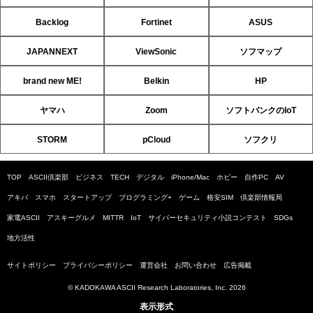
Backlog
Fortinet
ASUS
JAPANNEXT
ViewSonic
ソフマップ
brand new ME!
Belkin
HP
ヤマハ
Zoom
ソフトバンクのIoT
STORM
pCloud
ソフクリ
TOP
ASCII倶楽部
ビジネス
TECH
デジタル
iPhone/Mac
ホビー
自作PC
AV
アキバ
スマホ
スタートアップ
プログラミング+
ゲーム
格安SIM
倶楽部情報局
家電ASCII
アスキーグルメ
MITTR
IoT
サイバーセキュリティ小説コンテスト
SDGs
地方活性
サイトポリシー
プライバシーポリシー
運営会社
お問い合わせ
広告掲載
© KADOKAWA ASCII Research Laboratories, Inc. 2026
表示形式