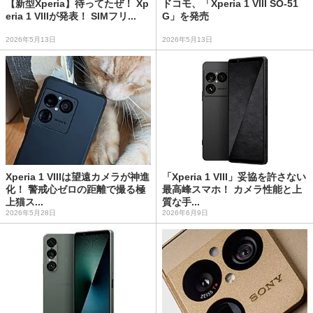
【新型Xperia】待ってたぜ！ Xp
ドコモ、「Xperia 1 VIII SO-51
eria 1 VIIIが発表！ SIMフリ...
G」を発売
2026年5月13日
2026年5月13日
Xperia 1 VIIIは望遠カメラが神進
「Xperia 1 VIII」妥協を許さない
化！ 警戒心ゼロの距離で撮る極
最高峰スマホ！ カメラ性能と上
上猫ス...
質な手...
2026年5月28日
2026年6月9日