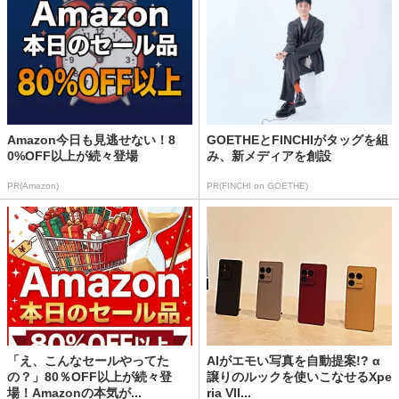
Amazon今日も見逃せない！8
GOETHEとFINCHIがタッグを組
0%OFF以上が続々登場
み、新メディアを創設
PR(Amazon)
PR(FINCHI on GOETHE)
「え、こんなセールやってた
AIがエモい写真を自動提案!? α
の？」80％OFF以上が続々登
譲りのルックを使いこなせるXpe
場！Amazonの本気が...
ria VII...