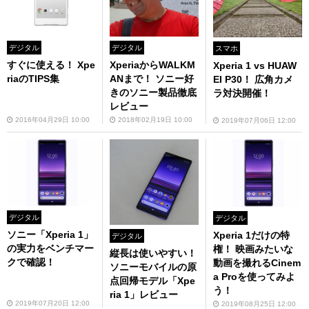
デジタル
デジタル
スマホ
すぐに使える！ Xpe
XperiaからWALKM
Xperia 1 vs HUAW
riaのTIPS集
ANまで！ ソニー好
EI P30！ 広角カメ
きのソニー製品徹底
ラ対決開催！
レビュー
2016年04月29日 10:00
2018年02月19日 10:00
2019年07月06日 12:00
デジタル
デジタル
ソニー「Xperia 1」
Xperia 1だけの特
デジタル
の実力をベンチマー
権！ 映画みたいな
縦長は使いやすい！
クで確認！
動画を撮れるCinem
ソニーモバイルの原
a Proを使ってみよ
点回帰モデル「Xpe
う！
ria 1」レビュー
2019年07月20日 12:00
2019年08月25日 12:00