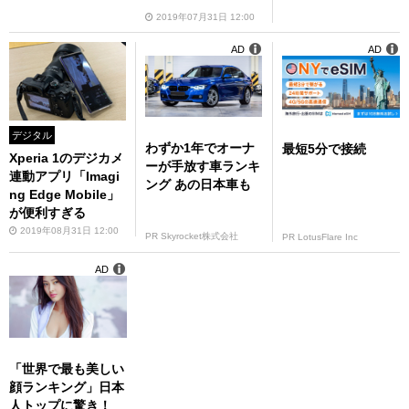
2019年07月31日 12:00
AD
AD
デジタル
わずか1年でオーナ
最短5分で接続
Xperia 1のデジカメ
ーが手放す車ランキ
連動アプリ「Imagi
ング あの日本車も
ng Edge Mobile」
が便利すぎる
2019年08月31日 12:00
PR Skyrocket株式会社
PR LotusFlare Inc
AD
「世界で最も美しい
顔ランキング」日本
人トップに驚き！