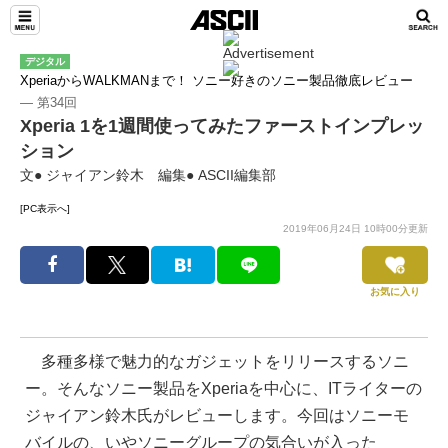
デジタル
XperiaからWALKMANまで！ ソニー好きのソニー製品徹底レビュー
― 第34回
Xperia 1を1週間使ってみたファーストインプレッ
ション
文● ジャイアン鈴木 編集● ASCII編集部
[PC表示へ]
2019年06月24日 10時00分更新
お気に入り
多種多様で魅力的なガジェットをリリースするソニ
ー。そんなソニー製品をXperiaを中心に、ITライターの
ジャイアン鈴木氏がレビューします。今回はソニーモ
バイルの、いやソニーグループの気合いが入った