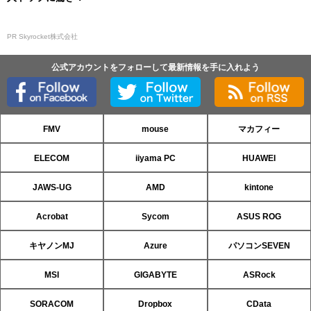
PR Skyrocket株式会社
公式アカウントをフォローして最新情報を手に入れよう
FMV
mouse
マカフィー
ELECOM
iiyama PC
HUAWEI
JAWS-UG
AMD
kintone
Acrobat
Sycom
ASUS ROG
キヤノンMJ
Azure
パソコンSEVEN
MSI
GIGABYTE
ASRock
SORACOM
Dropbox
CData