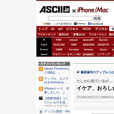
ASCII.jp
iPhone/Mac
トップ
AI
IoT
ビジネス
TECH
デジタル
i
アスキーキッズ
格安SIM
家電ASCII
アスキーグルメ
週刊
FMV
mouse
iiyamaPC
Sycom
PC
ELECOM
AMD
ASUS ROG
Digital
GIGABYTE
JAWS
Acrobat
kintone
Azure
Business
S
JAPANNEXT
マカフィー
キヤノンMJ
ソフマップ
Special
Adobe Premiereな
篠原修司のアップルう
ど4製品、...
アップル、カメラ
たしかに似ているが…
付きAirPodsを年
内...
イケア、おろし金
iPhoneケース、卒
業しました。これ
か...
2019年06月22日 08時00
【西野亮廣】つく
りたいものを追求
できる環...
FINCHI on GOETHE
アップル新型「iPa