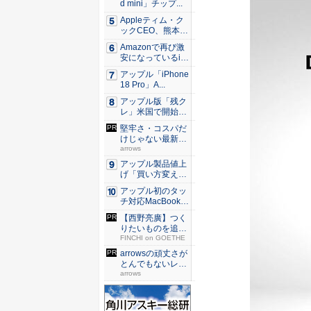
d mini」チップ...
Appleティム・ク
ックCEO、熊本に
支...
Amazonで再び激
安になっているiP
h...
アップル「iPhone
18 Pro」A...
アップル版「残ク
レ」米国で開始 i
Pho...
堅牢さ・コスパだ
けじゃない最新
「arro...
arrows
アップル製品値上
げ「買い方変え
る」9割超...
アップル初のタッ
チ対応MacBook、
早...
【西野亮廣】つく
りたいものを追求
できる環...
FINCHI on GOETHE
arrowsの頑丈さが
とんでもないレベ
ル...
arrows