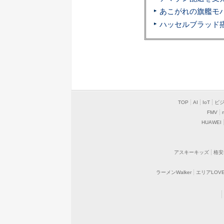
TOP
AI
IoT
ビ
FMV
HUAWEI
アスキーキッズ
格安
ラーメンWalker
エリアLOVEW