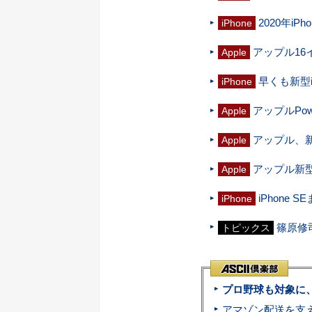
2020年i
iPhone
アップル16イ
Apple
早くも新型i
iPhone
アップルPow
Apple
アップル、新
Apple
アップル新型Ma
Apple
iPhone 
iPhone
篠原修
トピックス
プロ野球も対象に