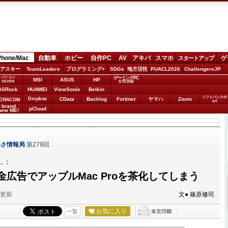
Phone/Mac
自動車
ホビー
自作PC
AV
アキバ
スマホ
ゲ
スタートアップ
アスキー
TeamLeaders
プログラミング+
SDGs
地方活性
PUACL2026
ChallengersJP
パソコン
ゲーミングPC
MSI
ASUS
HP
STORM
SEVEN
ASRock
HUAWEI
ViewSonic
Belkin
ソフトバンクの
Dropbox
CData
Backlog
Fortinet
ヤマハ
Zoom
ORACOM
IoT
brand
pCloud
new ME!
わさ情報局
第279回
…：
広告でアップルMac Proを茶化してしまう
分更新
文● 篠原修司
お気に入り
一覧