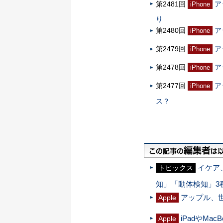
第2481回
ア
iPhone
り
第2480回
ア
iPhone
第2479回
ア
iPhone
第2478回
ア
iPhone
第2477回
ア
iPhone
ス？
イケア
トピックス
知」「動体検知」3
アップル、世界
Apple
iPadやMa
Apple