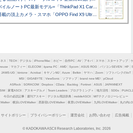
あこがれの旗艦モバイルノートPC最新モデル=「ThinkPad X1 Carbon Gen 14 Aura Edition」実機レビュー
ハッセルブラッド搭載の頂上カメラ・スマホ「OPPO Find X9 Ultra」実写レビュー=プロが本気で徹底撮影しました!!
ジネス
TECH
デジタル
iPhone/Mac
ホビー
自作PC
AV
アキバ
スマホ
スタートアップ
mouse
マカフィー
ELECOM
iiyama PC
AMD
Sycom
ASUS ROG
パソコンSEVEN
HP
JAWS-UG
kintone
Acrobat
キヤノンMJ
Azure
Belkin
ヤマハ
Zoom
ソフトバンクのIoT
MSI
GIGABYTE
ViewSonic
ソフマップ
brand new ME!
pCloud
ASRock
SORACOM
Dropbox
CData
Backlog
Fortinet
ASUS
JAPANNEXT
SIM
家電ASCII
アスキーグルメ
Team Leaders
プログラミング＋
地方活性
SDGs
PUACL
今日の必読記事
週刊アスキー
デジタル用語辞典
mobileASCII
MITテクノロジーレビュー
alker
横浜LOVEWalker
西新宿LOVEWalker
夜景LOVEWalker
九州LOVEWalker
丸の内LOV
サイトポリシー
プライバシーポリシー
運営会社
お問い合わせ
広告掲載
© KADOKAWA ASCII Research Laboratories, Inc. 2026