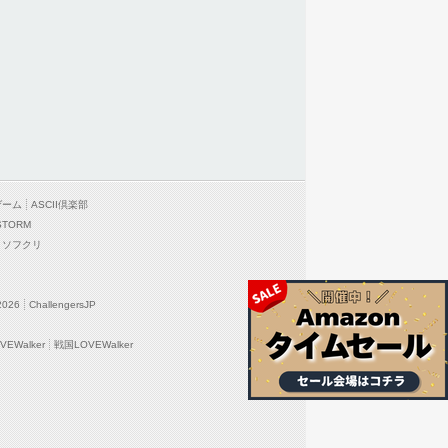
ゲーム
ASCII倶楽部
STORM
ソフクリ
2026
ChallengersJP
EWalker
戦国LOVEWalker