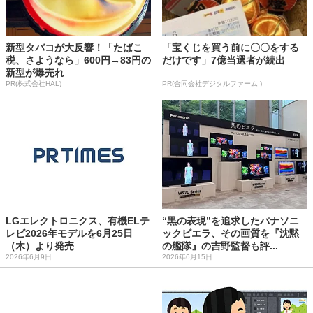
新型タバコが大反響！「たばこ
「宝くじを買う前に〇〇をする
税、さようなら」600円→83円の
だけです」7億当選者が続出
新型が爆売れ
PR(株式会社HAL)
PR(合同会社デジタルファーム )
LGエレクトロニクス、有機ELテ
“黒の表現”を追求したパナソニ
レビ2026年モデルを6月25日
ックビエラ、その画質を『沈黙
（木）より発売
の艦隊』の吉野監督も評...
2026年6月9日
2026年6月15日