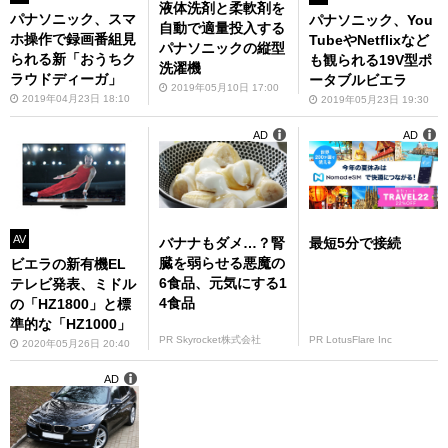
液体洗剤と柔軟剤を
パナソニック、スマ
パナソニック、You
自動で適量投入する
ホ操作で録画番組見
TubeやNetflixなど
パナソニックの縦型
られる新「おうちク
も観られる19V型ポ
洗濯機
ラウドディーガ」
ータブルビエラ
2019年05月10日 17:00
2019年04月23日 18:10
2019年05月23日 19:30
AD
AD
AV
バナナもダメ…？腎
最短5分で接続
臓を弱らせる悪魔の
ビエラの新有機EL
6食品、元気にする1
テレビ発表、ミドル
4食品
の「HZ1800」と標
準的な「HZ1000」
PR Skyrocket株式会社
PR LotusFlare Inc
2020年05月26日 20:40
AD