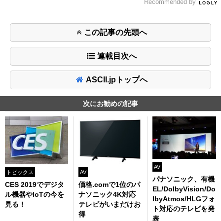
Recommended by
この記事の先頭へ
連載目次へ
ASCII.jpトップへ
次にお勧めの記事
AV
トピックス
AV
パナソニック、有機
CES 2019でデジタ
価格.comで1位のパ
EL/DolbyVision/Do
ル機器やIoTの今を
ナソニック4K対応
lbyAtmos/HLGフォ
見る！
テレビがいまだけお
ト対応のテレビを発
得
表