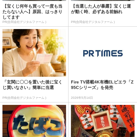
【宝くじ何年も買って一度も当
【当選した人が暴露】宝くじ運
たらない人へ】原因、はっきり
が動く時、必ずある前触れ
してます
PR(合同会社デジタルファーム )
PR(合同会社デジタルファーム )
「玄関に〇〇を置いた後に宝く
Fire TV搭載4K有機ELビエラ「Z
じ買いなさい」簡単に当選
95Cシリーズ」を発売
PR(合同会社デジタルファーム )
2026年5月14日