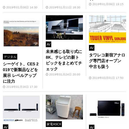
2019年01月09日 19:15
2019年01月08日 14:30
2019年01月11日 18:30
AV
AV
未来感じる取り式に
タワレコ新宿アナロ
デジタル
8K、テレビの新ト
グ専門店オープン
ピックをまとめてチ
シーゲイト、CES 2
中古も扱う
ェック
019で新製品などを
2019年01月24日 20:00
展示 レベルアップ
2019年03月01日 17:50
に注力
2019年01月16日 17:30
家電ASCII
AV
AV