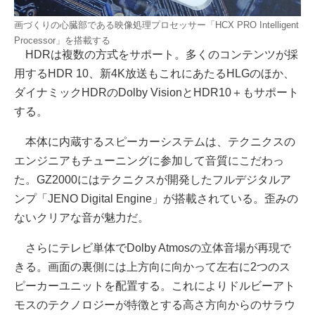
画づくりの心臓部である映像処理プロセッサー「HCX PRO Intelligent
Processor」を搭載する
HDRは複数の方式をサポート。多くのコンテンツが採
用するHDR 10、新4K放送もこれにあたるHLGのほか、
ダイナミックHDRのDolby VisionとHDR10＋もサポート
する。
本体に内蔵するスピーカーシステムは、テクニクスの
エンジニアもチューニングに参加して音質にこだわっ
た。GZ2000にはテクニクスが開発したフルデジタルア
ンプ「JENO Digital Engine」が搭載されている。歪みの
ないクリアな音が魅力だ。
さらにテレビ単体でDolby Atmosの立体音場が再現で
きる。画面の裏側には上方向に向かって左右に2つのス
ピーカーユニットを配置する。これによりドルビーアト
モスのテクノロジーが特徴とする高さ方向からのサラウ