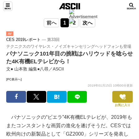
前へ
1
2
次へ
AV
CES 2019レポート
― 第33回
テクニクスのワイヤレス・ノイズキャンセリングヘッドフォンも登場
パナソニック101年目の挑戦はハリウッドを唸らせ
た4K有機ELテレビから！
文● 山本敦 編集●八尋／ASCII
[PC表示へ]
2019年01月15日 10時00分更新
お気に入り
パナソニックの“ビエラ”4K有機ELテレビが、2019年も
またコンスタントな画質の進化を遂げそうだ。CESでは
欧州向けの新製品として「GZ2000」シリーズを発表し