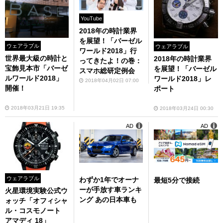
YouTube
2018年の時計業界
を展望！「バーゼル
ウェアラブル
ウェアラブル
ワールド2018」行
世界最大級の時計と
2018年の時計業界
ってきたよ！の巻：
宝飾見本市「バーゼ
を展望！「バーゼル
スマホ総研定例会
ルワールド2018」
ワールド2018」レ
2018年04月02日 07:00
開催！
ポート
2018年03月21日 19:35
2018年03月24日 00:30
AD
AD
ウェアラブル
わずか1年でオーナ
最短5分で接続
ーが手放す車ランキ
火星環境実験公式ウ
ング あの日本車も
ォッチ「オフィシャ
ル・コスモノート
アマディ 18」