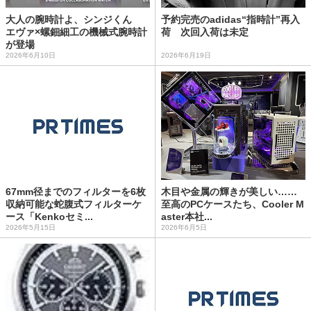
大人の腕時計よ、シンジくん
予約完売のadidas“指時計”再入
エヴァ×螺鈿細工の機械式腕時計
荷 次回入荷は未定
が登場
2026年6月10日
2026年6月19日
67mm径までのフィルターを6枚
木目や金属の輝きが美しい……
収納可能な蛇腹式フィルターケ
至高のPCケースたち、Cooler M
ース「Kenkoセミ...
aster本社...
2026年5月15日
2026年6月5日