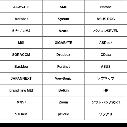
JAWS-UG
AMD
kintone
Acrobat
Sycom
ASUS ROG
キヤノンMJ
Azure
パソコンSEVEN
MSI
GIGABYTE
ASRock
SORACOM
Dropbox
CData
Backlog
Fortinet
ASUS
JAPANNEXT
ViewSonic
ソフマップ
brand new ME!
Belkin
HP
ヤマハ
Zoom
ソフトバンクのIoT
STORM
pCloud
ソフクリ