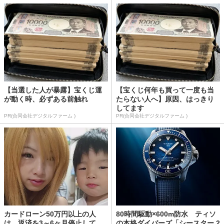
【当選した人が暴露】宝くじ運
【宝くじ何年も買って一度も当
が動く時、必ずある前触れ
たらない人へ】原因、はっきり
してます
PR(合同会社デジタルファーム )
PR(合同会社デジタルファーム )
カードローン50万円以上の人
80時間駆動×600m防水 ティソ
は、返済を3～6ヶ月停止して
の本格ダイバーズ「シースター 2