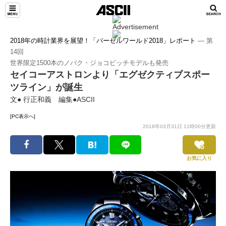
2018年の時計業界を展望！「バーゼルワールド2018」レポート
― 第
14回
世界限定1500本のノバク・ジョコビッチモデルも発売
セイコーアストロンより「エグゼクティブスポー
ツライン」が誕生
文● 行正和義 編集●ASCII
[PC表示へ]
2018年03月31日 11時00分更新
お気に入り