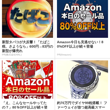
新型タバコが大反響！「たばこ
Amazon今日も見逃せない！8
税、さようなら」600円→83円の
0%OFF以上が続々登場
新型が爆売れ
PR(株式会社HAL)
PR(Amazon)
「え、こんなセールやってた
約70万円でダイヤ99粒搭載！ フ
の？」80％OFF以上が続々登
ァーウェイが放つ超高級スマー