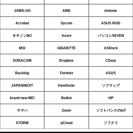
JAWS-UG
AMD
kintone
Acrobat
Sycom
ASUS ROG
キヤノンMJ
Azure
パソコンSEVEN
MSI
GIGABYTE
ASRock
SORACOM
Dropbox
CData
Backlog
Fortinet
ASUS
JAPANNEXT
ViewSonic
ソフマップ
brand new ME!
Belkin
HP
ヤマハ
Zoom
ソフトバンクのIoT
STORM
pCloud
ソフクリ