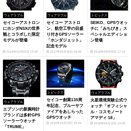
トピックス
ウェアラブル
ウェアラブル
SEIKO、GPSウオッ
セイコーアストロン
セイコー アストロ
チに「みちびき」ス
にホンダNSXの世界
ン、航空工学の目盛
ペシャルエディショ
観とコラボした限定
り付きGPSソーラー
ン登場
モデルが登場
「ホンダジェット」
記念モデル
2016年09月05日 17:44
2018年02月02日 15:00
2017年05月30日 08:00
トピックス
ウェアラブル
セイコー創業135周
火星環境実験公式ウ
ウェアラブル
年記念、ブルーサフ
ォッチ「オフィシャ
エプソンの新腕時計
ァイアをあしらった
ル・コスモノート
ブランドは多針GPS
GPSウオッチ
アマディ 18」
ソーラーウオッチ
2016年10月19日 20:04
2018年04月10日 15:00
「TRUME」