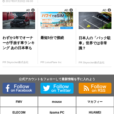
2017年07月20日 09:00
AD
AD
AD
わずか1年でオーナ
最短5分で接続
日本人の「バック駐
ーが手放す車ランキ
車」世界では非常
ング あの日本車も
識？
PR Skyrocket株式会社
PR LotusFlare Inc
PR Skyrocket株式会社
公式アカウントをフォローして最新情報を手に入れよう
FMV
mouse
マカフィー
ELECOM
iiyama PC
HUAWEI