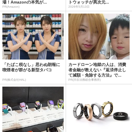
場！Amazonの本気が...
トウォッチが異次元...
PR(Amazon)
2026年5月13日
「たばこ税なし」思わぬ朗報に
カードローン地獄の人は、消費
喫煙者が群がる新型タバコ
者金融が教えない『返済停止し
て減額・免除する方法』で...
PR(株式会社HAL)
PR(渋谷法務総合事務所)