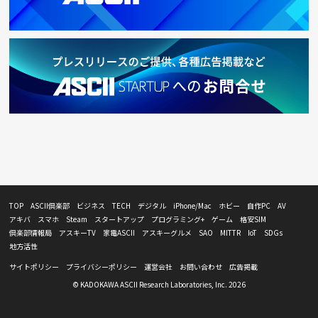
TOP
ASCII倶楽部
ビジネス
TECH
デジタル
iPhone/Mac
ホビー
自作PC
AV
アキバ
スマホ
Steam
スタートアップ
プログラミング+
ゲーム
格安SIM
倶楽部情報局
アスキーTV
家電ASCII
アスキーグルメ
SAO
MITTR
IoT
SDGs
地方活性
サイトポリシー
プライバシーポリシー
運営会社
お問い合わせ
広告掲載
© KADOKAWA ASCII Research Laboratories, Inc. 2026