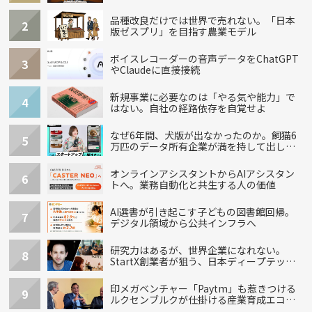
品種改良だけでは世界で売れない。「日本
2
版ゼスプリ」を目指す農業モデル
ボイスレコーダーの音声データをChatGPT
3
やClaudeに直接接続
新規事業に必要なのは「やる気や能力」で
4
はない。自社の経路依存を自覚せよ
なぜ6年間、犬版が出なかったのか。飼猫6
5
万匹のデータ所有企業が満を持して出し
た“犬用”「うちの子」の首輪
オンラインアシスタントからAIアシスタン
6
トへ。業務自動化と共生する人の価値
AI選書が引き起こす子どもの図書館回帰。
7
デジタル領域から公共インフラへ
研究力はあるが、世界企業になれない。
8
StartX創業者が狙う、日本ディープテック
の再設計
印メガベンチャー「Paytm」も惹きつける
9
ルクセンブルクが仕掛ける産業育成エコシ
ステム