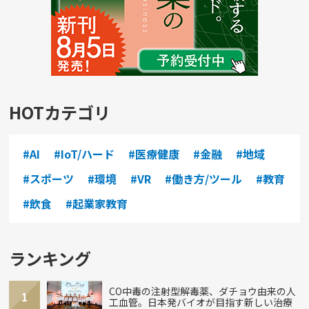
HOTカテゴリ
#AI
#IoT/ハード
#医療健康
#金融
#地域
#スポーツ
#環境
#VR
#働き方/ツール
#教育
#飲食
#起業家教育
ランキング
CO中毒の注射型解毒薬、ダチョウ由来の人
1
工血管。日本発バイオが目指す新しい治療