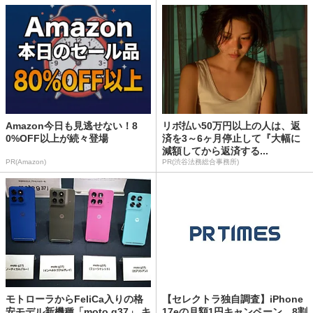
Amazon今日も見逃せない！8
リボ払い50万円以上の人は、返
0%OFF以上が続々登場
済を3～6ヶ月停止して『大幅に
減額してから返済する...
PR(Amazon)
PR(渋谷法務総合事務所)
モトローラからFeliCa入りの格
【セレクトラ独自調査】iPhone
安モデル新機種「moto g37」 キ
17eの月額1円キャンペーン、8割