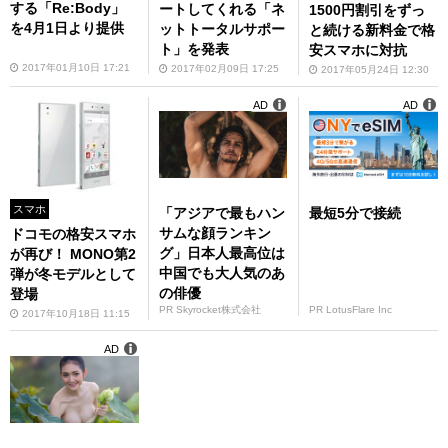
する「Re:Body」
ートしてくれる「ネ
1500円割引をずっ
を4月1日より提供
ットトータルサポー
と続ける新料金で格
ト」を発表
安スマホに対抗
2017年01月10日 17:21
2017年02月09日 17:25
2017年05月24日 12:30
AD
AD
スマホ
「アジアで最もハン
最短5分で接続
サムな顔ランキン
ドコモの格安スマホ
グ」日本人最高位は
が再び！ MONO第2
中国でも大人気のあ
弾が冬モデルとして
の俳優
登場
PR Skyrocket株式会社
PR LotusFlare Inc
2017年10月18日 11:15
AD