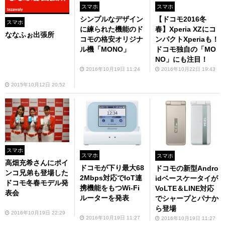
スマホ
スマホ
シンプルなデザイン
【ドコモ2016冬
スマホ
に練られた機能のド
春】Xperia XZにコ
ななふぉ出張所
コモの格安オリジナ
ンパクトXperiaも！
ル機「MONO」
ドコモ独自の「MO
NO」にも注目！
2016年10月19日 11:24
2016年10月22日 19:43
2015年10月12日 20:52
スマホ
スマホ
スマホ
高畑充希さんにポイ
ドコモが下り最大68
ドコモの新型Andro
ンコ兄弟も登場した
2Mbps対応でIoT連
idベースケータイが
ドコモ冬春モデル発
携機能をもつWi-Fi
VoLTE＆LINE対応
表会
ルーターを発表
でシャープとパナか
ら登場
2016年10月19日 22:29
2016年10月19日 11:27
2016年10月19日 11:27