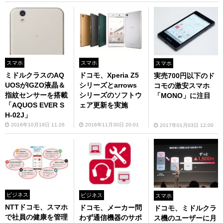
スマホ
スマホ
スマホ
ミドルクラスのAQ
ドコモ、Xperia Z5
実売700円以下のド
UOSがIGZO液晶＆
シリーズとarrows
コモの激安スマホ
指紋センサーを搭載
シリーズのソフトウ
「MONO」に注目
「AQUOS EVER S
ェア更新を実施
H-02J」
2016年10月19日 11:26
2016年11月30日 20:01
2017年01月03日 12:00
ビジネス
ビジネス
スマホ
NTTドコモ、スマホ
ドコモ、メーカー問
ドコモ、ミドルクラ
で社員の健康を管理
わず通信機器のサポ
ス機のユーザーに月