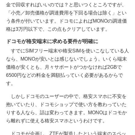
金で回収すればいいのでは？と思いつくところですが、
「小売／卸売価格が調達費用を下回る場合は除く」とい
う条件が付いています。ドコモによればMONOの調達価
格は3万円以下で、この点もクリアしています。
ドコモが格安端末に求める要件が明確に
すでにSIMフリー端末や格安SIMを使いこなしている人
なら、MONOが安いとは感じないでしょう。いくら端末
価格が安くとも、月々サポートがつかなければ2GBで
6500円などの料金を満額払っていく必要があるからで
す。
しかしドコモのユーザーの中で、格安スマホに不安を
抱いていたり、ドコモショップで使い方を教わっていた
りする人なら、話は変わってきます。MONOはドコモか
ら離れずに使える格安スマホというわけです。
ドコモが企画し、ZTEが製造したという端末のスペッ