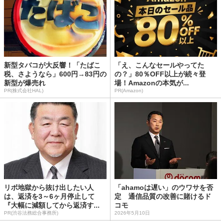
新型タバコが大反響！「たばこ
「え、こんなセールやってた
税、さようなら」600円→83円の
の？」80％OFF以上が続々登
新型が爆売れ
場！Amazonの本気が...
PR(株式会社HAL)
PR(Amazon)
リボ地獄から抜け出したい人
「ahamoは遅い」のウワサを否
は、返済を3～6ヶ月停止して
定 通信品質の改善に賭けるド
『大幅に減額してから返済す...
コモ
PR(渋谷法務総合事務所)
2026年5月10日