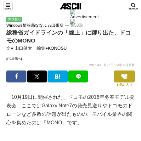
デジタル
Windows情報局ななふぉ出張所
― 第53回
総務省ガイドラインの「線上」に躍り出た、ドコ
モのMONO
文●
山口健太
編集●
KONOSU
[PC表示へ]
2016年10月25日 09時00分更新
お気に入り
10月19日に開催された、ドコモの2016年冬春モデル発
表会。ここではGalaxy Note7の発売見送りやドコモのド
ローンなど多数の話題が出たものの、モバイル業界の関
心を集めたのは「MONO」です。