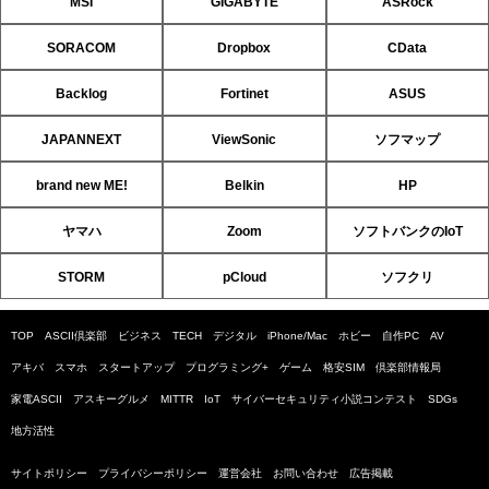
MSI
GIGABYTE
ASRock
SORACOM
Dropbox
CData
Backlog
Fortinet
ASUS
JAPANNEXT
ViewSonic
ソフマップ
brand new ME!
Belkin
HP
ヤマハ
Zoom
ソフトバンクのIoT
STORM
pCloud
ソフクリ
TOP
ASCII倶楽部
ビジネス
TECH
デジタル
iPhone/Mac
ホビー
自作PC
AV
アキバ
スマホ
スタートアップ
プログラミング+
ゲーム
格安SIM
倶楽部情報局
家電ASCII
アスキーグルメ
MITTR
IoT
サイバーセキュリティ小説コンテスト
SDGs
地方活性
サイトポリシー
プライバシーポリシー
運営会社
お問い合わせ
広告掲載