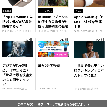
iPhone
トピックス
iPhone
「Apple Watch」は
iBeaconでプッシュ
Apple Watchは「B
IPv6 / 6LoWPANを
配信する自販機が札
LE」で本領を発揮
採用するか？
幌円山動物園に登場
する
2014年12月31日 09:00
2015年02月02日 17:23
2015年05月29日 11:00
AD
AD
AD
アジアがTop3独
最短5分で接続
「世界で最も美しい
占、日本は何位？
顔ランキング」日本
「世界で最も技術力
人トップに驚き！
のある国ランキン
グ」
PR Skyrocket株式会社
PR LotusFlare Inc
PR Skyrocket株式会社
公式アカウントをフォローして最新情報を手に入れよう