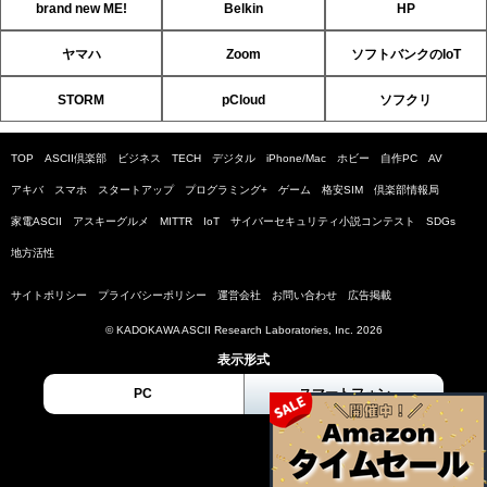
brand new ME!
Belkin
HP
ヤマハ
Zoom
ソフトバンクのIoT
STORM
pCloud
ソフクリ
TOP
ASCII倶楽部
ビジネス
TECH
デジタル
iPhone/Mac
ホビー
自作PC
AV
アキバ
スマホ
スタートアップ
プログラミング+
ゲーム
格安SIM
倶楽部情報局
家電ASCII
アスキーグルメ
MITTR
IoT
サイバーセキュリティ小説コンテスト
SDGs
地方活性
サイトポリシー
プライバシーポリシー
運営会社
お問い合わせ
広告掲載
© KADOKAWA ASCII Research Laboratories, Inc. 2026
表示形式
PC
スマートフォン