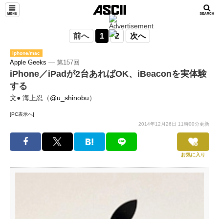
前へ
1
2
次へ
iphone/mac
Apple Geeks
― 第157回
iPhone／iPadが2台あればOK、iBeaconを実体験
する
文● 海上忍（
@u_shinobu
）
[PC表示へ]
2014年12月26日 11時00分更新
お気に入り