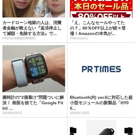
カードローン地獄の人は、消費
「え、こんなセールやってた
者金融が教えない『返済停止し
の？」80％OFF以上が続々登
て減額・免除する方法』で...
場！Amazonの本気が...
PR(渋谷法務総合事務所)
PR(Amazon)
腕時計の“2個着け”問題ついに解
Bluetooth(R) ver.6に対応した超
決！ 画面を捨てた「Google Fit
小型モジュールの新製品「HY0
bit ...
0...
2026年6月4日
2026年7月6日