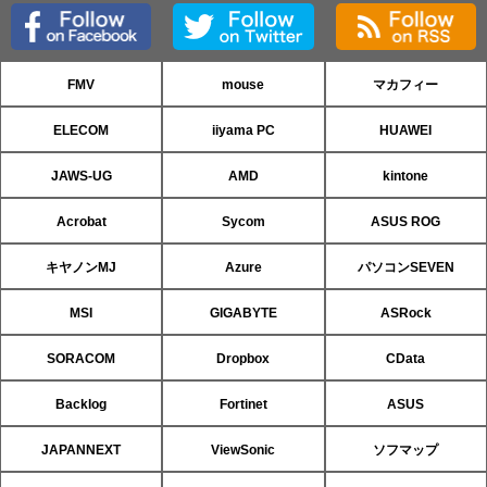
FMV
mouse
マカフィー
ELECOM
iiyama PC
HUAWEI
JAWS-UG
AMD
kintone
Acrobat
Sycom
ASUS ROG
キヤノンMJ
Azure
パソコンSEVEN
MSI
GIGABYTE
ASRock
SORACOM
Dropbox
CData
Backlog
Fortinet
ASUS
JAPANNEXT
ViewSonic
ソフマップ