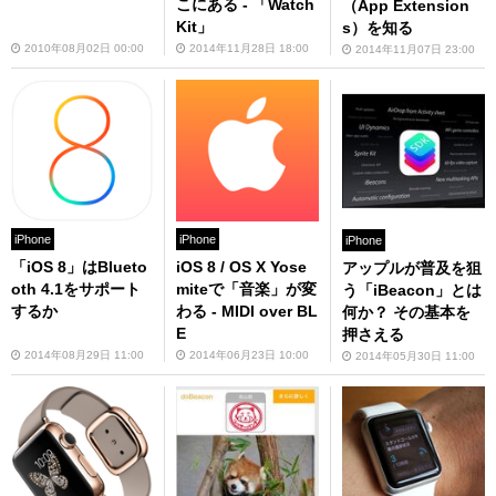
こにある - 「Watch
（App Extension
Kit」
s）を知る
2010年08月02日 00:00
2014年11月28日 18:00
2014年11月07日 23:00
iPhone
iPhone
iPhone
「iOS 8」はBlueto
iOS 8 / OS X Yose
アップルが普及を狙
oth 4.1をサポート
miteで「音楽」が変
う「iBeacon」とは
するか
わる - MIDI over BL
何か？ その基本を
E
押さえる
2014年08月29日 11:00
2014年06月23日 10:00
2014年05月30日 11:00