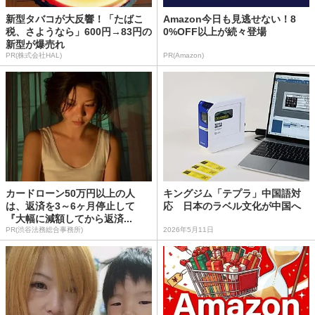
新型タバコが大反響！「たばこ
Amazon今日も見逃せない！8
税、さようなら」600円→83円の
0%OFF以上が続々登場
新型が爆売れ
PR(株式会社HAL)
PR(Amazon)
カードローン50万円以上の人
キングジム「テプラ」中国語対
は、返済を3～6ヶ月停止して
応 日本のラベル文化が中国へ
『大幅に減額してから返済...
PR(渋谷法務総合事務所)
2026年5月11日