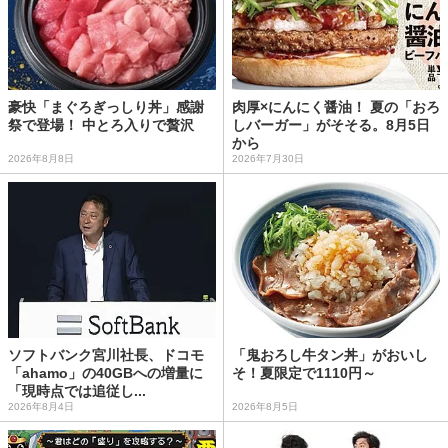
豪快「まぐろぎっしり丼」感謝
肉厚×にんにく醤油！ 夏の「おろ
祭で登場！ 中とろ入りで贅沢
しバーガー」がそそる。8月5日
から
2026年8月8日
2026年7月30日
ソフトバンク宮川社長、ドコモ
「鬼おろし牛タン丼」がおいし
「ahamo」の40GBへの増量に
そ！夏限定で1110円～
「現時点では追従し...
2026年8月4日
2026年8月5日