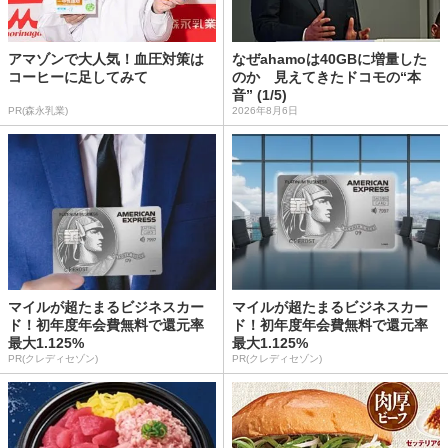
アマゾンで大人気！血圧対策は
なぜahamoは40GBに増量した
コーヒーに足してみて
のか 見えてきたドコモの“本
音” (1/5)
PR(森永乳業)
2026年8月6日
マイルが超たまるビジネスカー
マイルが超たまるビジネスカー
ド！初年度年会費無料で還元率
ド！初年度年会費無料で還元率
最大1.125%
最大1.125%
PR(クレディセゾン)
PR(クレディセゾン)