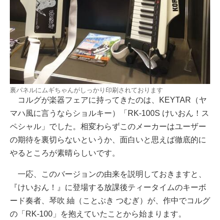
裏パネルにムギちゃんがしっかり印刷されております
コルグが楽器フェアに持ってきたのは、KEYTAR（ヤ
マハ風に言うならショルキー）「RK-100S けいおん！ス
ペシャル」でした。相変わらずこのメーカーはユーザー
の期待を裏切らないというか、面白いと思えば徹底的に
やるところが素晴らしいです。
一応、このバージョンの由来を説明しておきますと、
『けいおん！』に登場する放課後ティータイムのキーボ
ード奏者、琴吹 紬（ことぶき つむぎ）が、作中でコルグ
の「RK-100」を抱えていたことから始まります。