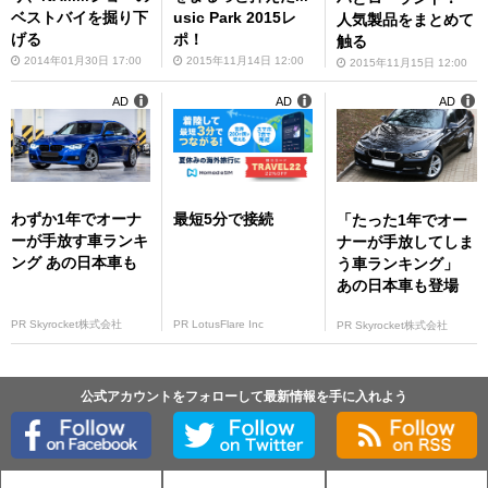
ベストバイを掘り下
usic Park 2015レ
人気製品をまとめて
げる
ポ！
触る
2014年01月30日 17:00
2015年11月14日 12:00
2015年11月15日 12:00
AD
AD
AD
わずか1年でオーナ
最短5分で接続
「たった1年でオー
ーが手放す車ランキ
ナーが手放してしま
ング あの日本車も
う車ランキング」
あの日本車も登場
PR Skyrocket株式会社
PR LotusFlare Inc
PR Skyrocket株式会社
公式アカウントをフォローして最新情報を手に入れよう