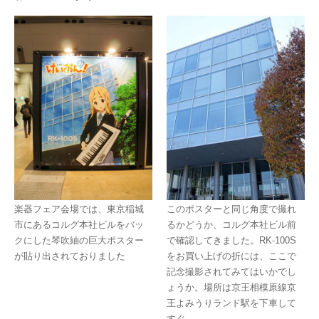
このポスターと同じ角度で撮れ
楽器フェア会場では、東京稲城
るかどうか、コルグ本社ビル前
市にあるコルグ本社ビルをバッ
で確認してきました。RK-100S
クにした琴吹紬の巨大ポスター
をお買い上げの折には、ここで
が貼り出されておりました
記念撮影されてみてはいかでし
ょうか。場所は京王相模原線京
王よみうりランド駅を下車して
すぐ