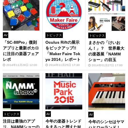
AV
トピックス
トピックス
「SC-88Pro」復刻
Oculus Riftの展示
まさかの「けいお
アプリと最新ボカロ
をピックアップ!!
ん！」？ 世界最大
に注目の楽器フェア
「Maker Faire Tok
の楽器展「NAMM
レポ
yo 2014」レポート
ショー」の目玉
2014年11月29日 12:00
2014年11月25日 17:30
2014年01月27日 17:00
トピックス
AV
AV
注目は最強のアプ
今年の楽器トレンド
今年のシンセはヤマ
リ、NAMMショーの
をまるっと押えたM
ハとローランド！