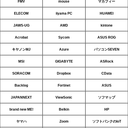
FMV
mouse
マカフィー
ELECOM
iiyama PC
HUAWEI
JAWS-UG
AMD
kintone
Acrobat
Sycom
ASUS ROG
キヤノンMJ
Azure
パソコンSEVEN
MSI
GIGABYTE
ASRock
SORACOM
Dropbox
CData
Backlog
Fortinet
ASUS
JAPANNEXT
ViewSonic
ソフマップ
brand new ME!
Belkin
HP
ヤマハ
Zoom
ソフトバンクのIoT