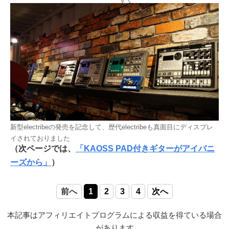
新型electribeの発売を記念して、歴代electribeも真面目にディスプレ
イされておりました
（次ページでは、
「KAOSS PAD付きギターがアイバニ
ーズから」
）
前へ
1
2
3
4
次へ
本記事はアフィリエイトプログラムによる収益を得ている場合
があります