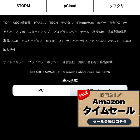
STORM
pCloud
ソフクリ
TOP
ASCII倶楽部
ビジネス
TECH
デジタル
iPhone/Mac
ホビー
自作PC
AV
アキバ
スマホ
スタートアップ
プログラミング+
ゲーム
格安SIM
倶楽部情報局
家電ASCII
アスキーグルメ
MITTR
IoT
サイバーセキュリティ小説コンテスト
SDGs
地方活性
サイトポリシー
プライバシーポリシー
運営会社
お問い合わせ
広告掲載
© KADOKAWA ASCII Research Laboratories, Inc. 2026
表示形式
PC
スマートフォン