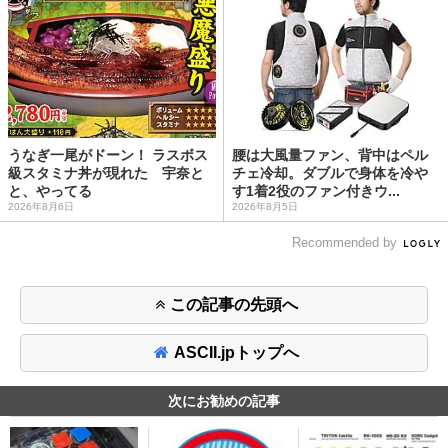
うなぎ一尾がドーン！ ラスボス
腰は大風量ファン、背中はペル
級スタミナ丼が現れた 宇奈と
チェ冷却。ダブルで身体を冷や
と、やってる
す1着2役のファン付きウ...
2026年8月6日
2026年8月5日
Recommended by
この記事の先頭へ
ASCII.jpトップへ
次にお勧めの記事