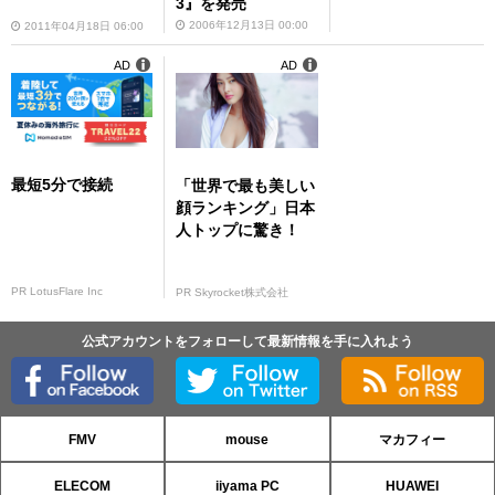
3』を発売
2006年12月13日 00:00
2011年04月18日 06:00
AD
AD
最短5分で接続
「世界で最も美しい
顔ランキング」日本
人トップに驚き！
PR LotusFlare Inc
PR Skyrocket株式会社
公式アカウントをフォローして最新情報を手に入れよう
FMV
mouse
マカフィー
ELECOM
iiyama PC
HUAWEI