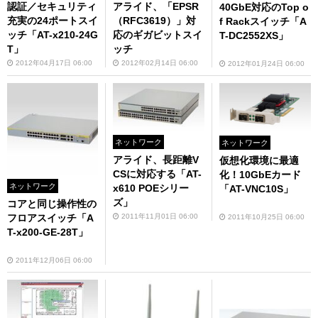
認証／セキュリティ
アライド、「EPSR
40GbE対応のTop o
充実の24ポートスイ
（RFC3619）」対
f Rackスイッチ「A
ッチ「AT-x210-24G
応のギガビットスイ
T-DC2552XS」
T」
ッチ
2012年04月17日 06:00
2012年02月14日 06:00
2012年01月24日 06:00
ネットワーク
ネットワーク
アライド、長距離V
仮想化環境に最適
CSに対応する「AT-
化！10GbEカード
ネットワーク
x610 POEシリー
「AT-VNC10S」
ズ」
コアと同じ操作性の
フロアスイッチ「A
2011年11月01日 06:00
2011年10月25日 06:00
T-x200-GE-28T」
2011年12月06日 06:00