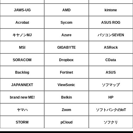
JAWS-UG
AMD
kintone
Acrobat
Sycom
ASUS ROG
キヤノンMJ
Azure
パソコンSEVEN
MSI
GIGABYTE
ASRock
SORACOM
Dropbox
CData
Backlog
Fortinet
ASUS
JAPANNEXT
ViewSonic
ソフマップ
brand new ME!
Belkin
HP
ヤマハ
Zoom
ソフトバンクのIoT
STORM
pCloud
ソフクリ