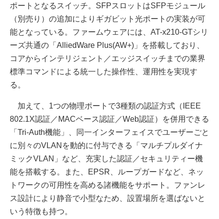
ポートとなるスイッチ。SFPスロットはSFPモジュール
（別売り）の追加によりギガビット光ポートの実装が可
能となっている。ファームウェアには、AT-x210-GTシリ
ーズ共通の「AlliedWare Plus(AW+)」を搭載しており、
コアからインテリジェント／エッジスイッチまでの業界
標準コマンドによる統一した操作性、運用性を実現す
る。
加えて、1つの物理ポートで3種類の認証方式（IEEE
802.1X認証／MACベース認証／Web認証）を併用できる
「Tri-Auth機能」、同一インターフェイスでユーザーごと
に別々のVLANを動的に付与できる「マルチプルダイナ
ミックVLAN」など、充実した認証／セキュリティー機
能を搭載する。また、EPSR、ループガードなど、ネッ
トワークの可用性を高める諸機能をサポート。ファンレ
ス設計により静音で小型なため、設置場所を選ばないと
いう特徴も持つ。