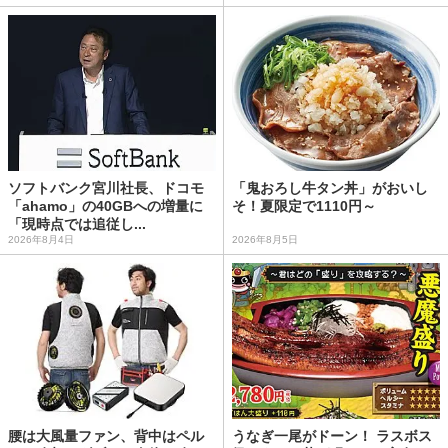
ソフトバンク宮川社長、ドコモ
「鬼おろし牛タン丼」がおいし
「ahamo」の40GBへの増量に
そ！夏限定で1110円～
「現時点では追従し...
2026年8月4日
2026年8月5日
腰は大風量ファン、背中はペル
うなぎ一尾がドーン！ ラスボス