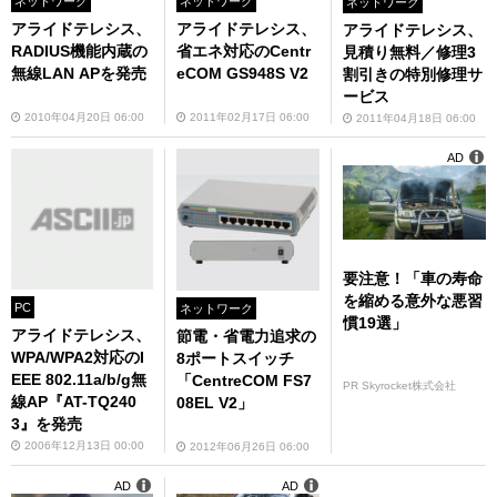
ネットワーク
ネットワーク
ネットワーク
アライドテレシス、
アライドテレシス、
アライドテレシス、
RADIUS機能内蔵の
省エネ対応のCentr
見積り無料／修理3
無線LAN APを発売
eCOM GS948S V2
割引きの特別修理サ
ービス
2010年04月20日 06:00
2011年02月17日 06:00
2011年04月18日 06:00
AD
要注意！「車の寿命
を縮める意外な悪習
PC
ネットワーク
慣19選」
アライドテレシス、
節電・省電力追求の
WPA/WPA2対応のI
8ポートスイッチ
EEE 802.11a/b/g無
「CentreCOM FS7
PR Skyrocket株式会社
線AP『AT-TQ240
08EL V2」
3』を発売
2006年12月13日 00:00
2012年06月26日 06:00
AD
AD