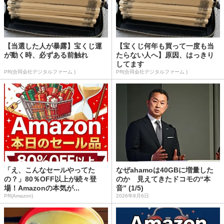
【当選した人が暴露】宝くじ運
【宝くじ何年も買って一度も当
が動く時、必ずある前触れ
たらない人へ】原因、はっきり
してます
PR(合同会社デジタルファーム )
PR(合同会社デジタルファーム )
「え、こんなセールやってた
なぜahamoは40GBに増量した
の？」80％OFF以上が続々登
のか 見えてきたドコモの“本
場！Amazonの本気が...
音” (1/5)
PR(Amazon)
2026年8月6日