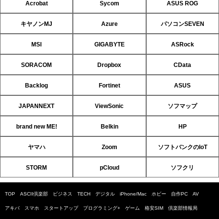
Acrobat
Sycom
ASUS ROG
キヤノンMJ
Azure
パソコンSEVEN
MSI
GIGABYTE
ASRock
SORACOM
Dropbox
CData
Backlog
Fortinet
ASUS
JAPANNEXT
ViewSonic
ソフマップ
brand new ME!
Belkin
HP
ヤマハ
Zoom
ソフトバンクのIoT
STORM
pCloud
ソフクリ
TOP
ASCII倶楽部
ビジネス
TECH
デジタル
iPhone/Mac
ホビー
自作PC
AV
アキバ
スマホ
スタートアップ
プログラミング+
ゲーム
格安SIM
倶楽部情報局