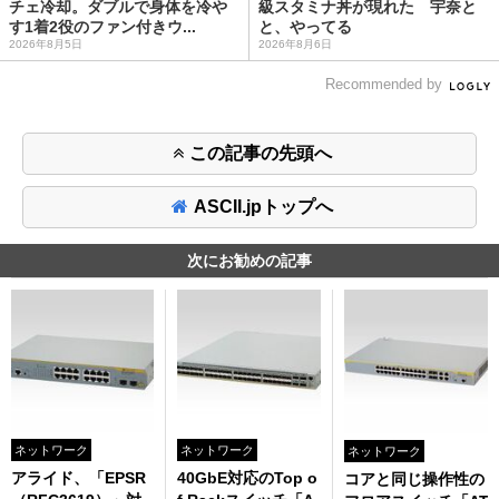
チェ冷却。ダブルで身体を冷や
級スタミナ丼が現れた 宇奈と
す1着2役のファン付きウ...
と、やってる
2026年8月5日
2026年8月6日
Recommended by
この記事の先頭へ
ASCII.jpトップへ
次にお勧めの記事
ネットワーク
ネットワーク
ネットワーク
アライド、「EPSR
40GbE対応のTop o
コアと同じ操作性の