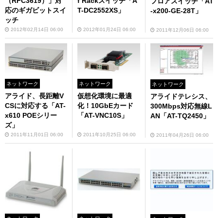
（RFC3619）」対
f Rackスイッチ「A
フロアスイッチ「AT
応のギガビットスイ
T-DC2552XS」
-x200-GE-28T」
ッチ
2012年02月14日 06:00
2012年01月24日 06:00
2011年12月06日 06:00
ネットワーク
ネットワーク
ネットワーク
アライド、長距離V
仮想化環境に最適
アライドテレシス、
CSに対応する「AT-
化！10GbEカード
300Mbps対応無線L
x610 POEシリー
「AT-VNC10S」
AN「AT-TQ2450」
ズ」
2011年11月01日 06:00
2011年10月25日 06:00
2011年04月26日 06:00