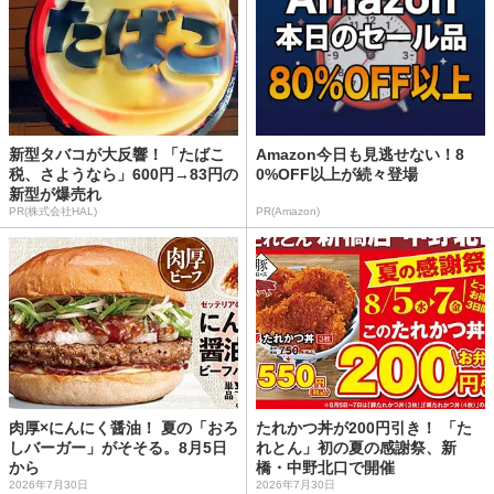
新型タバコが大反響！「たばこ
Amazon今日も見逃せない！8
税、さようなら」600円→83円の
0%OFF以上が続々登場
新型が爆売れ
PR(株式会社HAL)
PR(Amazon)
肉厚×にんにく醤油！ 夏の「おろ
たれかつ丼が200円引き！ 「た
しバーガー」がそそる。8月5日
れとん」初の夏の感謝祭、新
から
橋・中野北口で開催
2026年7月30日
2026年7月30日