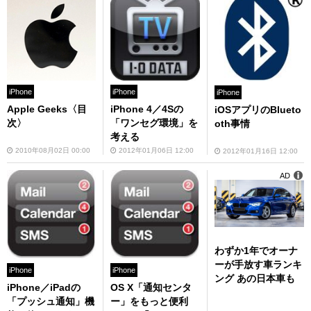
iPhone
iPhone
iPhone
Apple Geeks〈目
iPhone 4／4Sの
iOSアプリのBlueto
次〉
「ワンセグ環境」を
oth事情
考える
2010年08月02日 00:00
2012年01月06日 12:00
2012年01月16日 12:00
AD
わずか1年でオーナ
ーが手放す車ランキ
iPhone
iPhone
ング あの日本車も
iPhone／iPadの
OS X「通知センタ
「プッシュ通知」機
ー」をもっと便利