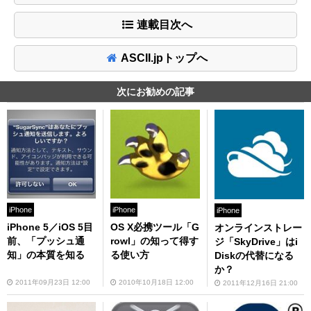
連載目次へ
ASCII.jpトップへ
次にお勧めの記事
iPhone
iPhone
iPhone
iPhone 5／iOS 5目
OS X必携ツール「G
オンラインストレー
前、「プッシュ通
rowl」の知って得す
ジ「SkyDrive」はi
知」の本質を知る
る使い方
Diskの代替になる
か？
2011年09月23日 12:00
2010年10月18日 12:00
2011年12月16日 21:00