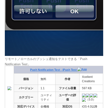
リモート／ローカルのプッシュ通知をテストできる「Push
Notification Test」
Push Notification Test - iPush Test
Xcellent
価格
無料
作者
Creations
バージョン
1.1
ファイル容量
597 KB
ユーティ
ユーザーの評
カテゴリー
リティ
価
（5.0）
対応デバイス
全機種
対応OS
iOS 4.0以降