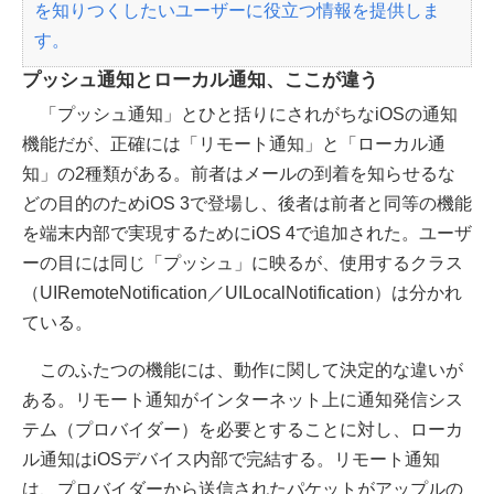
を知りつくしたいユーザーに役立つ情報を提供しま
す。
プッシュ通知とローカル通知、ここが違う
「プッシュ通知」とひと括りにされがちなiOSの通知
機能だが、正確には「リモート通知」と「ローカル通
知」の2種類がある。前者はメールの到着を知らせるな
どの目的のためiOS 3で登場し、後者は前者と同等の機能
を端末内部で実現するためにiOS 4で追加された。ユーザ
ーの目には同じ「プッシュ」に映るが、使用するクラス
（UIRemoteNotification／UILocalNotification）は分かれ
ている。
このふたつの機能には、動作に関して決定的な違いが
ある。リモート通知がインターネット上に通知発信シス
テム（プロバイダー）を必要とすることに対し、ローカ
ル通知はiOSデバイス内部で完結する。リモート通知
は、プロバイダーから送信されたパケットがアップルの