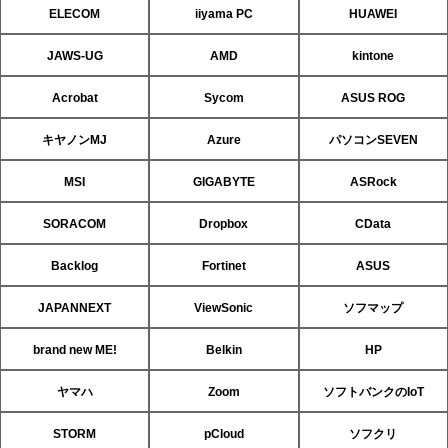
ELECOM
iiyama PC
HUAWEI
JAWS-UG
AMD
kintone
Acrobat
Sycom
ASUS ROG
キヤノンMJ
Azure
パソコンSEVEN
MSI
GIGABYTE
ASRock
SORACOM
Dropbox
CData
Backlog
Fortinet
ASUS
JAPANNEXT
ViewSonic
ソフマップ
brand new ME!
Belkin
HP
ヤマハ
Zoom
ソフトバンクのIoT
STORM
pCloud
ソフクリ