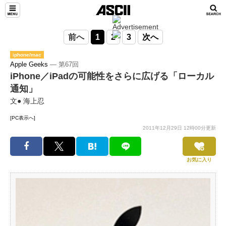
前へ
1
2
3
次へ
iphone/mac
Apple Geeks
― 第67回
iPhone／iPadの可能性をさらに広げる「ローカル
通知」
文● 海上忍
[PC表示へ]
2011年12月29日 12時00分更新
お気に入り