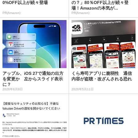
0%OFF以上が続々登場
の？」80％OFF以上が続々登
場！Amazonの本気が...
PR(Amazon)
PR(Amazon)
アップル、iOS 27で通知の出方
くら寿司アプリに脆弱性 通信
を変更か 左からスライド表示
内容が盗聴・改ざんされる恐れ
に？
2026年6月8日
2026年5月11日