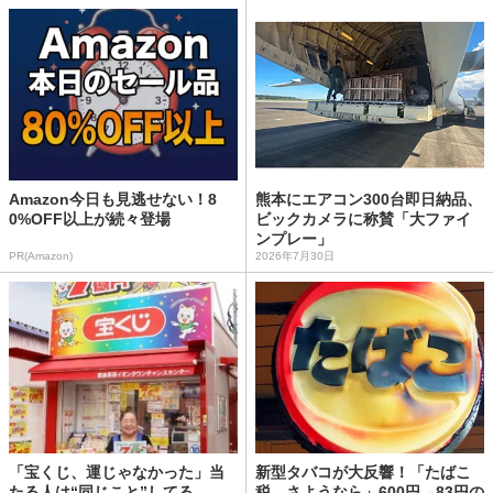
Amazon今日も見逃せない！8
熊本にエアコン300台即日納品、
0%OFF以上が続々登場
ビックカメラに称賛「大ファイ
ンプレー」
PR(Amazon)
2026年7月30日
「宝くじ、運じゃなかった」当
新型タバコが大反響！「たばこ
たる人は“同じこと”してる
税、さようなら」600円→83円の