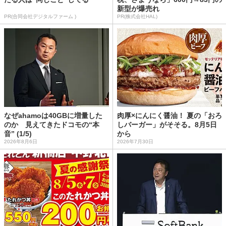
新型が爆売れ
PR(合同会社デジタルファーム )
PR(株式会社HAL)
なぜahamoは40GBに増量した
肉厚×にんにく醤油！ 夏の「おろ
のか 見えてきたドコモの“本
しバーガー」がそそる。8月5日
音” (1/5)
から
2026年8月6日
2026年7月30日