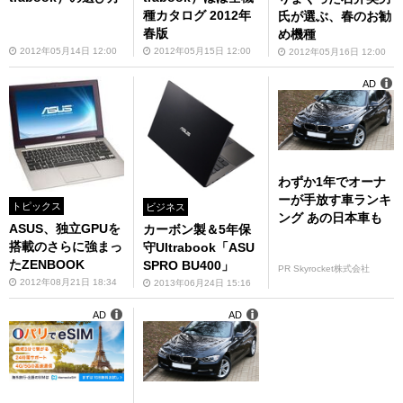
種カタログ 2012年
氏が選ぶ、春のお勧
春版
め機種
2012年05月14日 12:00
2012年05月15日 12:00
2012年05月16日 12:00
AD
わずか1年でオーナ
ーが手放す車ランキ
トピックス
ビジネス
ング あの日本車も
ASUS、独立GPUを
カーボン製＆5年保
搭載のさらに強まっ
守Ultrabook「ASU
たZENBOOK
SPRO BU400」
PR Skyrocket株式会社
2012年08月21日 18:34
2013年06月24日 15:16
AD
AD