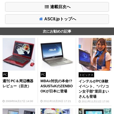
連載目次へ
ASCII.jpトップへ
次にお勧めの記事
PC
PC
トピックス
週刊 PC＆周辺機器
MBAir対抗の本命!?
インテルがPC体験
レビュー（目次）
ASUSTeKのZENBO
イベント、“パソコ
OKが日本に登場
ン女子部”里田まい
さんも登場
2009年04月17日 14:00
2011年10月26日 17:21
2011年11月11日 17:00