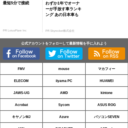
最短5分で接続
わずか1年でオーナ
ーが手放す車ランキ
ング あの日本車も
PR LotusFlare Inc
PR Skyrocket株式会社
公式アカウントをフォローして最新情報を手に入れよう
FMV
mouse
マカフィー
ELECOM
iiyama PC
HUAWEI
JAWS-UG
AMD
kintone
Acrobat
Sycom
ASUS ROG
キヤノンMJ
Azure
パソコンSEVEN