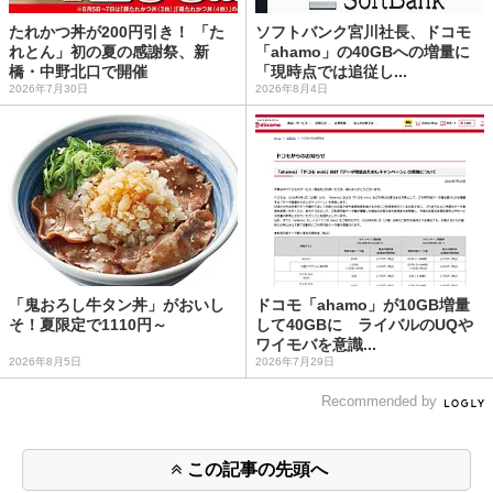
たれかつ丼が200円引き！ 「た
ソフトバンク宮川社長、ドコモ
れとん」初の夏の感謝祭、新
「ahamo」の40GBへの増量に
橋・中野北口で開催
「現時点では追従し...
2026年7月30日
2026年8月4日
「鬼おろし牛タン丼」がおいし
ドコモ「ahamo」が10GB増量
そ！夏限定で1110円～
して40GBに ライバルのUQや
ワイモバを意識...
2026年8月5日
2026年7月29日
Recommended by
この記事の先頭へ