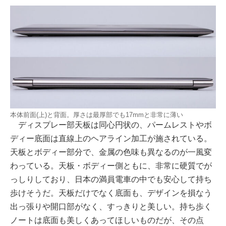
本体前面(上)と背面。厚さは最厚部でも17mmと非常に薄い
ディスプレー部天板は同心円状の、パームレストやボ
ディー底面は直線上のヘアライン加工が施されている。
天板とボディー部分で、金属の色味も異なるのが一風変
わっている。天板・ボディー側ともに、非常に硬質でが
っしりしており、日本の満員電車の中でも安心して持ち
歩けそうだ。天板だけでなく底面も、デザインを損なう
出っ張りや開口部がなく、すっきりと美しい。持ち歩く
ノートは底面も美しくあってほしいものだが、その点