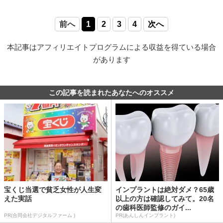
前へ
1
2
3
4
次へ
本記事はアフィリエイトプログラムによる収益を得ている場合
があります
この記事を読まれたあなたへのオススメ
宝くじ当選で貧乏女性が人生変
インプラントは絶対ダメ？65歳
えた実話
以上の方は確認してみて。20名
の歯科医師監修のガイ...
PR(合同会社デジタルファーム )
PR(あんしんインプラント)