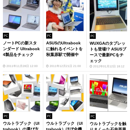
PC
PC
PC
ノートPCの新スタ
ASUSのUltrabook
WUXGAのタブレッ
ンダード Ultrabook
に触れるイベントを
トも登場!? ASUSブ
4製品をチェック
秋葉原駅で開催中
ースで最新PCをチ
ェック
2011年11月28日 12:00
2011年12月21日 21:00
2012年01月12日 18:12
PC
PC
PC
ウルトラブック（Ul
ウルトラブック（Ul
ウルトラブックを触
trabook）の選び方
trabook）ほぼ全機
りまくった石井英男