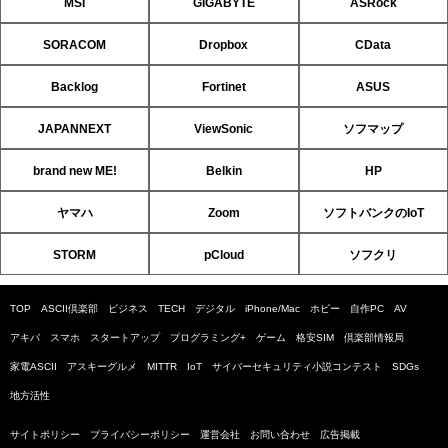
MSI
GIGABYTE
ASRock
SORACOM
Dropbox
CData
Backlog
Fortinet
ASUS
JAPANNEXT
ViewSonic
ソフマップ
brand new ME!
Belkin
HP
ヤマハ
Zoom
ソフトバンクのIoT
STORM
pCloud
ソフクリ
TOP
ASCII倶楽部
ビジネス
TECH
デジタル
iPhone/Mac
ホビー
自作PC
AV
アキバ
スマホ
スタートアップ
プログラミング+
ゲーム
格安SIM
倶楽部情報局
家電ASCII
アスキーグルメ
MITTR
IoT
サイバーセキュリティ小説コンテスト
SDGs
地方活性
サイトポリシー
プライバシーポリシー
運営会社
お問い合わせ
広告掲載