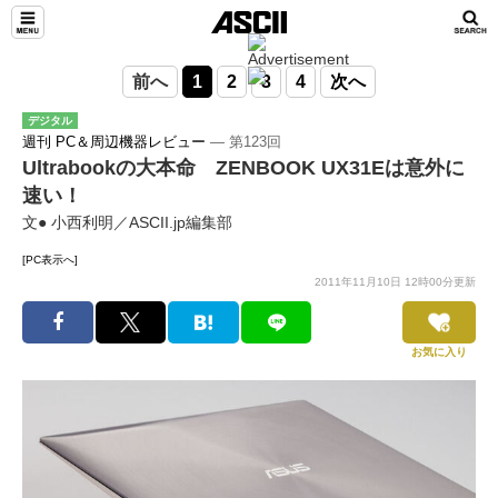
前へ
1
2
3
4
次へ
デジタル
週刊 PC＆周辺機器レビュー
― 第123回
Ultrabookの大本命 ZENBOOK UX31Eは意外に
速い！
文● 小西利明／ASCII.jp編集部
[PC表示へ]
2011年11月10日 12時00分更新
お気に入り