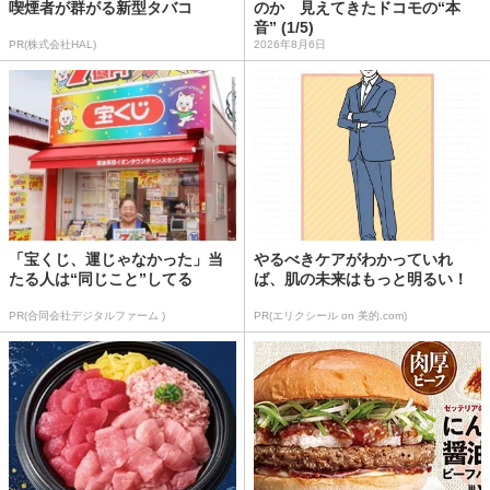
喫煙者が群がる新型タバコ
のか 見えてきたドコモの“本
音” (1/5)
PR(株式会社HAL)
2026年8月6日
「宝くじ、運じゃなかった」当
やるべきケアがわかっていれ
たる人は“同じこと”してる
ば、肌の未来はもっと明るい！
PR(合同会社デジタルファーム )
PR(エリクシール on 美的.com)