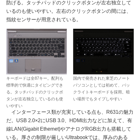
防げる。タッチパッドのクリックボタンが左右独立して
いるのも使いやすい。左右のクリックボタンの間には、
指紋センサーが用意されている。
キーボードは全87キー。配列も
国内で発売された東芝のノート
標準的で快適にタイピングでき
パソコンとしては初めて、バッ
る。タッチパッドのクリックボ
クライトキーボードを採用。暗
タンが左右独立しているのも使
い場所でもタイプしやすい
いやすい
インターフェース類が充実している点も、R631の魅力
だ。USB 2.0×2にUSB 3.0、HDMI出力などに加えて、有
線LAN(Gigabit Ethernet)やアナログRGB出力も搭載して
いる。厚さの制限が厳しいUltrabookでは、厚みのある