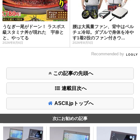
うなぎ一尾がドーン！ ラスボス
腰は大風量ファン、背中はペル
級スタミナ丼が現れた 宇奈と
チェ冷却。ダブルで身体を冷や
と、やってる
す1着2役のファン付きウ...
2026年8月6日
2026年8月5日
Recommended by
この記事の先頭へ
連載目次へ
ASCII.jpトップへ
次にお勧めの記事