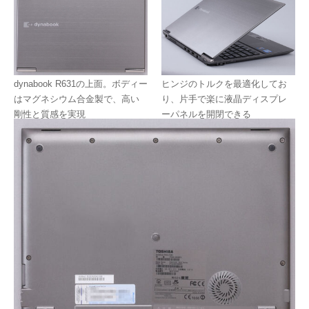
dynabook R631の上面。ボディー
ヒンジのトルクを最適化してお
はマグネシウム合金製で、高い
り、片手で楽に液晶ディスプレ
剛性と質感を実現
ーパネルを開閉できる