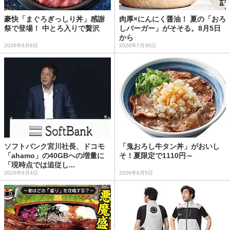
豪快「まぐろぎっしり丼」感謝
肉厚×にんにく醤油！ 夏の「おろ
祭で登場！ 中とろ入りで贅沢
しバーガー」がそそる。8月5日
から
2026年8月8日
2026年7月30日
ソフトバンク宮川社長、ドコモ
「鬼おろし牛タン丼」がおいし
「ahamo」の40GBへの増量に
そ！夏限定で1110円～
「現時点では追従し...
2026年8月4日
2026年8月5日