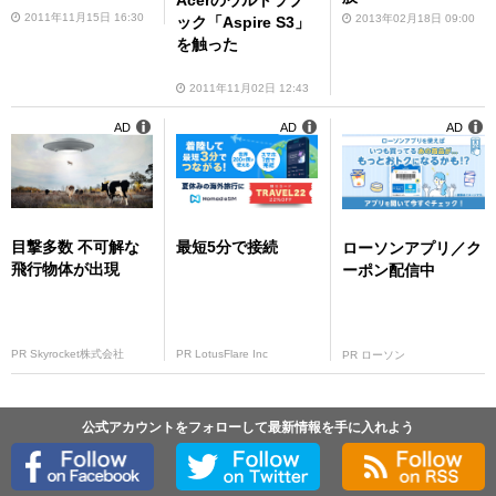
2011年11月15日 16:30
2013年02月18日 09:00
ック「Aspire S3」
を触った
2011年11月02日 12:43
AD
AD
AD
目撃多数 不可解な
最短5分で接続
ローソンアプリ／ク
飛行物体が出現
ーポン配信中
PR Skyrocket株式会社
PR LotusFlare Inc
PR ローソン
公式アカウントをフォローして最新情報を手に入れよう