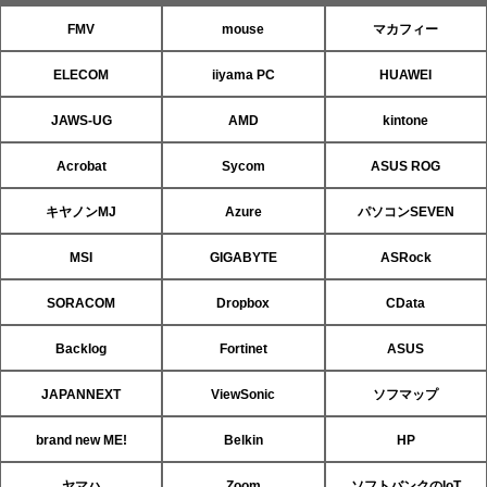
FMV
mouse
マカフィー
ELECOM
iiyama PC
HUAWEI
JAWS-UG
AMD
kintone
Acrobat
Sycom
ASUS ROG
キヤノンMJ
Azure
パソコンSEVEN
MSI
GIGABYTE
ASRock
SORACOM
Dropbox
CData
Backlog
Fortinet
ASUS
JAPANNEXT
ViewSonic
ソフマップ
brand new ME!
Belkin
HP
ヤマハ
Zoom
ソフトバンクのIoT