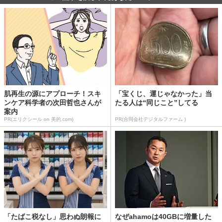
肌再生の源にアプローチ！スキ
「宝くじ、運じゃなかった」当
ンケア科学者の次田哲也さんが
たる人は“同じこと”してる
案内
PR(エリクシール on 美的.com)
PR(合同会社デジタルファーム )
「たばこ税なし」思わぬ朗報に
なぜahamoは40GBに増量した