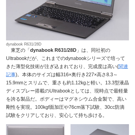
dynabook R631/28D
東芝の「
dynabook R631/28D
」は、同社初の
Ultrabookだが、これまでのdynabookシリーズで培って
きた薄型化技術が注ぎ込まれており、完成度は高い(
関連
記事
)。本体のサイズは幅316×奥行き227×高さ8.3～
15.9mmとスリムで、重さも約1.12kgと軽い。13.3型液晶
ディスプレー搭載のUltrabookとしては、現時点で最軽量
を誇る製品だ。ボディーはマグネシウム合金製で、高い
剛性を実現。100kgf面加圧や76cm落下試験、30cc防滴
試験をクリアしており、安心して持ち歩ける。