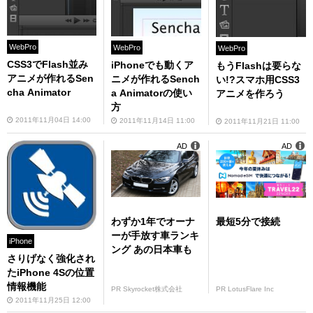
WebPro
WebPro
WebPro
CSS3でFlash並み
iPhoneでも動くア
もうFlashは要らな
アニメが作れるSen
ニメが作れるSench
い!?スマホ用CSS3
cha Animator
a Animatorの使い
アニメを作ろう
方
2011年11月04日 14:00
2011年11月14日 11:00
2011年11月21日 11:00
AD
AD
わずか1年でオーナ
最短5分で接続
ーが手放す車ランキ
iPhone
ング あの日本車も
さりげなく強化され
たiPhone 4Sの位置
情報機能
PR Skyrocket株式会社
PR LotusFlare Inc
2011年11月25日 12:00