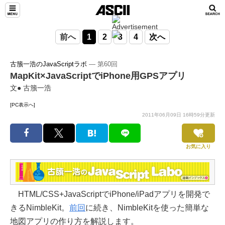
前へ
1
2
3
4
次へ
古籏一浩のJavaScriptラボ
― 第60回
MapKit×JavaScriptでiPhone用GPSアプリ
文● 古籏一浩
[PC表示へ]
2011年06月09日 16時59分更新
お気に入り
HTML/CSS+JavaScriptでiPhone/iPadアプリを開発で
きるNimbleKit。
前回
に続き、NimbleKitを使った簡単な
地図アプリの作り方を解説します。