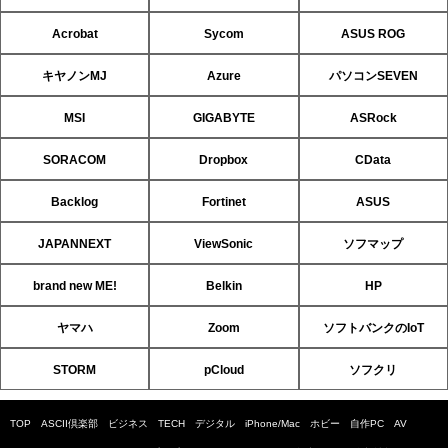
Acrobat
Sycom
ASUS ROG
キヤノンMJ
Azure
パソコンSEVEN
MSI
GIGABYTE
ASRock
SORACOM
Dropbox
CData
Backlog
Fortinet
ASUS
JAPANNEXT
ViewSonic
ソフマップ
brand new ME!
Belkin
HP
ヤマハ
Zoom
ソフトバンクのIoT
STORM
pCloud
ソフクリ
TOP
ASCII倶楽部
ビジネス
TECH
デジタル
iPhone/Mac
ホビー
自作PC
AV