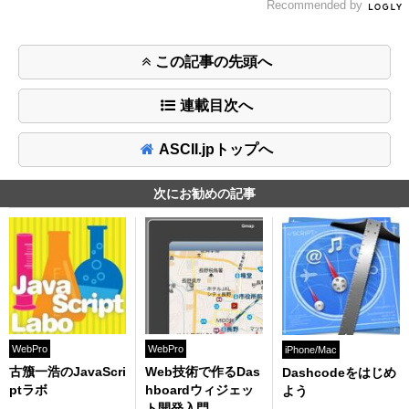
Recommended by
この記事の先頭へ
連載目次へ
ASCII.jpトップへ
次にお勧めの記事
WebPro
WebPro
iPhone/Mac
古籏一浩のJavaScri
Web技術で作るDas
Dashcodeをはじめ
ptラボ
hboardウィジェッ
よう
ト開発入門