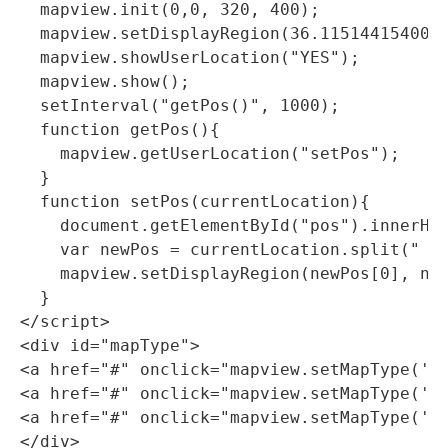
  mapview.init(0,0, 320, 400);

  mapview.setDisplayRegion(36.1151441540011
  mapview.showUserLocation("YES");

  mapview.show();

  setInterval("getPos()", 1000);

  function getPos(){

    mapview.getUserLocation("setPos");

  }

  function setPos(currentLocation){

    document.getElementById("pos").innerHTM
    var newPos = currentLocation.split(" ")
    mapview.setDisplayRegion(newPos[0], new
</script>
<div 
id=
"mapType"
>
<a 
href=
"#"
onclick=
"mapview.setMapType('s
<a 
href=
"#"
onclick=
"mapview.setMapType('s
<a 
href=
"#"
onclick=
"mapview.setMapType('h
</div>