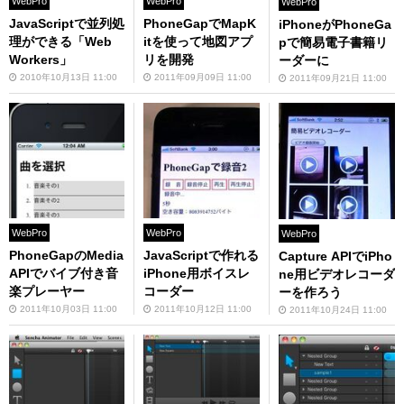
WebPro
WebPro
WebPro
JavaScriptで並列処
PhoneGapでMapK
iPhoneがPhoneGa
理ができる「Web
itを使って地図アプ
pで簡易電子書籍リ
Workers」
リを開発
ーダーに
2010年10月13日 11:00
2011年09月09日 11:00
2011年09月21日 11:00
WebPro
WebPro
WebPro
PhoneGapのMedia
JavaScriptで作れる
Capture APIでiPho
APIでバイブ付き音
iPhone用ボイスレ
ne用ビデオレコーダ
楽プレーヤー
コーダー
ーを作ろう
2011年10月03日 11:00
2011年10月12日 11:00
2011年10月24日 11:00