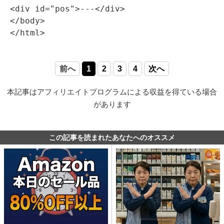
<div 
id=
"pos"
>
---
</div>
</body>
</html>
前へ
1
2
3
4
次へ
本記事はアフィリエイトプログラムによる収益を得ている場合
があります
この記事を読まれたあなたへのオススメ