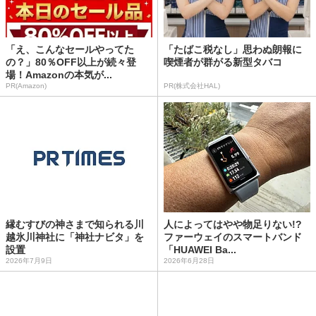
「え、こんなセールやってた
「たばこ税なし」思わぬ朗報に
の？」80％OFF以上が続々登
喫煙者が群がる新型タバコ
場！Amazonの本気が...
PR(Amazon)
PR(株式会社HAL)
縁むすびの神さまで知られる川
人によってはやや物足りない!?
越氷川神社に「神社ナビタ」を
ファーウェイのスマートバンド
設置
「HUAWEI Ba...
2026年7月9日
2026年6月28日