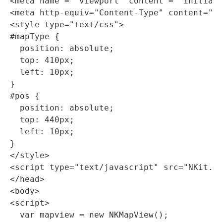
<meta 
name = 
"viewport"
content = 
"initial
<meta 
http-equiv=
"Content-Type"
content=
"t
<style 
type=
"text/css"
>
#mapType {

  position: absolute;

  top: 410px;

  left: 10px;

}

#pos {

  position: absolute;

  top: 440px;

  left: 10px;

</style>
<script 
type=
"text/javascript"
src=
"NKit.j
</head>
<body>
<script>
  var mapview = new NKMapView();
