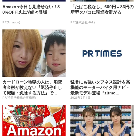
Amazon今日も見逃せない！8
「たばこ税なし」600円→83円の
0%OFF以上が続々登場
新型タバコに喫煙者群がる
PR(Amazon)
PR(株式会社HAL)
カードローン地獄の人は、消費
猛暑にも強いタフネス設計＆高
者金融が教えない『返済停止し
機能のモーターバイク用ナビ・
て減額・免除する方法』で...
最新モデル登場『zūmo...
PR(渋谷法務総合事務所)
2026年6月4日