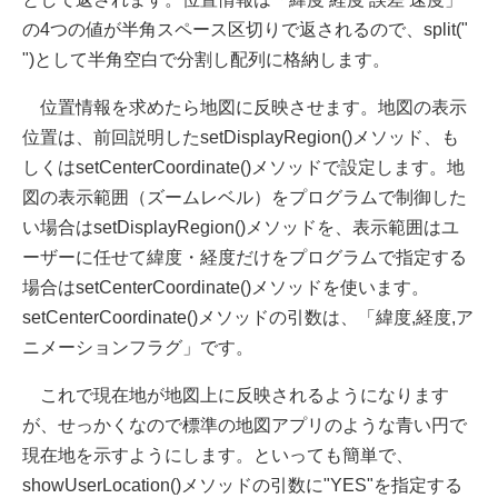
の4つの値が半角スペース区切りで返されるので、split("
")として半角空白で分割し配列に格納します。
位置情報を求めたら地図に反映させます。地図の表示
位置は、前回説明したsetDisplayRegion()メソッド、も
しくはsetCenterCoordinate()メソッドで設定します。地
図の表示範囲（ズームレベル）をプログラムで制御した
い場合はsetDisplayRegion()メソッドを、表示範囲はユ
ーザーに任せて緯度・経度だけをプログラムで指定する
場合はsetCenterCoordinate()メソッドを使います。
setCenterCoordinate()メソッドの引数は、「緯度,経度,ア
ニメーションフラグ」です。
これで現在地が地図上に反映されるようになります
が、せっかくなので標準の地図アプリのような青い円で
現在地を示すようにします。といっても簡単で、
showUserLocation()メソッドの引数に"YES"を指定する