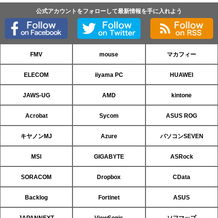
公式アカウントをフォローして最新情報を手に入れよう
FMV
mouse
マカフィー
ELECOM
iiyama PC
HUAWEI
JAWS-UG
AMD
kintone
Acrobat
Sycom
ASUS ROG
キヤノンMJ
Azure
パソコンSEVEN
MSI
GIGABYTE
ASRock
SORACOM
Dropbox
CData
Backlog
Fortinet
ASUS
JAPANNEXT
ViewSonic
ソフマップ