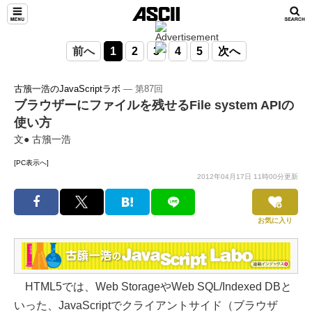
前へ
1
2
3
4
5
次へ
古籏一浩のJavaScriptラボ
― 第87回
ブラウザーにファイルを残せるFile system APIの
使い方
文● 古籏一浩
[PC表示へ]
2012年04月17日 11時00分更新
お気に入り
HTML5では、Web StorageやWeb SQL/Indexed DBと
いった、JavaScriptでクライアントサイド（ブラウザ