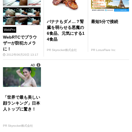
バナナもダメ…？腎
最短5分で接続
臓を弱らせる悪魔の
WebPro
6食品、元気にする1
WebRTCでブラウ
4食品
ザーが防犯カメラ
に！
PR Skyrocket株式会社
PR LotusFlare Inc
2012年06月20日 13:17
AD
「世界で最も美しい
顔ランキング」日本
人トップに驚き！
PR Skyrocket株式会社