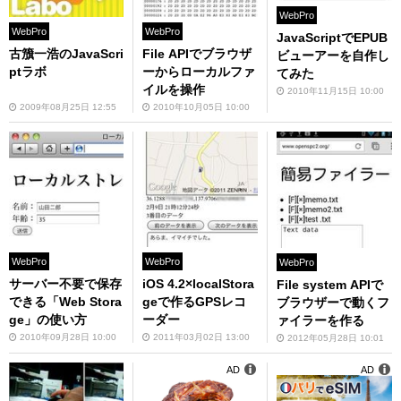
WebPro
WebPro
WebPro
JavaScriptでEPUB
古籏一浩のJavaScri
File APIでブラウザ
ビューアーを自作し
ptラボ
ーからローカルファ
てみた
イルを操作
2010年11月15日 10:00
2009年08月25日 12:55
2010年10月05日 10:00
WebPro
WebPro
WebPro
サーバー不要で保存
iOS 4.2×localStora
File system APIで
できる「Web Stora
geで作るGPSレコ
ブラウザーで動くフ
ge」の使い方
ーダー
ァイラーを作る
2010年09月28日 10:00
2011年03月02日 13:00
2012年05月28日 10:01
AD
AD