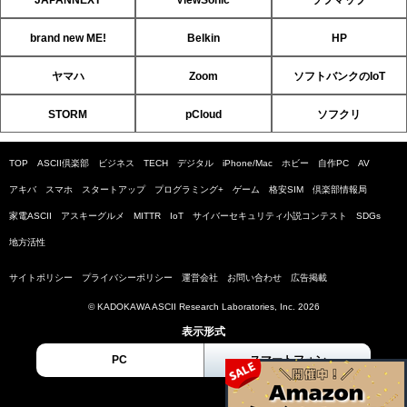
brand new ME!
Belkin
HP
ヤマハ
Zoom
ソフトバンクのIoT
STORM
pCloud
ソフクリ
TOP
ASCII倶楽部
ビジネス
TECH
デジタル
iPhone/Mac
ホビー
自作PC
AV
アキバ
スマホ
スタートアップ
プログラミング+
ゲーム
格安SIM
倶楽部情報局
家電ASCII
アスキーグルメ
MITTR
IoT
サイバーセキュリティ小説コンテスト
SDGs
地方活性
サイトポリシー
プライバシーポリシー
運営会社
お問い合わせ
広告掲載
© KADOKAWA ASCII Research Laboratories, Inc. 2026
表示形式
PC
スマートフォン