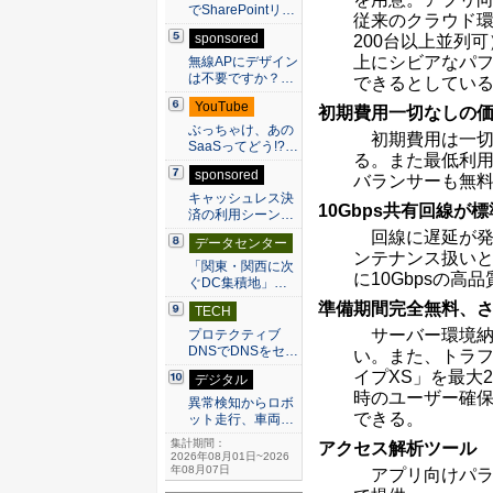
でSharePointリ…
従来のクラウド環
sponsored
200台以上並列
上にシビアなパ
無線APにデザイン
は不要ですか？…
できるとしてい
YouTube
初期費用一切なしの
ぶっちゃけ、あの
初期費用は一切
SaaSってどう!?…
る。また最低利用
sponsored
バランサーも無
キャッシュレス決
10Gbps共有回線が標
済の利用シーン…
回線に遅延が発
データセンター
ンテナンス扱い
「関東・関西に次
に10Gbpsの高
ぐDC集積地」…
準備期間完全無料、さ
TECH
サーバー環境納
プロテクティブ
DNSでDNSをセ…
い。また、トラフ
イプXS」を最大
デジタル
時のユーザー確
異常検知からロボ
できる。
ット走行、車両…
集計期間：
アクセス解析ツール
2026年08月01日~2026
年08月07日
アプリ向けパラ