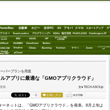
Phone/Mac
自動車
ホビー
自作PC
AV
アキバ
スマホ
ゲ
スタートアップ
アスキー
TeamLeaders
プログラミング+
SDGs
地方活性
PUACL2026
ChallengersJP
パソコン
ゲーミングPC
MSI
ASUS
HP
STORM
SEVEN
ASRock
HUAWEI
ViewSonic
Belkin
ソフトバンクの
Dropbox
CData
Backlog
Fortinet
ヤマハ
Zoom
ORACOM
IoT
brand
pCloud
new ME!
サーバープランを用意
ャルアプリに最適な「GMOアプリクラウド」
分更新
文● TECH.ASCII.jp
お気に入り
一覧
ターネットは、「GMOアプリクラウド」を発表。8月上旬よ