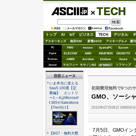
ASCII.jp
TECH
トップ
AI
IoT
ビジネス
TECH
デジタル
i
アスキーキッズ
格安SIM
家電ASCII
アスキーグルメ
週刊
FMV
mouse
iiyamaPC
Sycom
PC
ELECOM
AMD
ASUS ROG
Digital
GIGABYTE
JAWS
Acrobat
kintone
Azure
Business
S
JAPANNEXT
マカフィー
キヤノンMJ
ソフマップ
Special
注目ニュース
いま本当に使える
初期費用無料で6つの
SaaS 100選【定
番編】 エントリ
GMO、ソーシ
ー1～4はMicrosof
t 365やSalesforce
2010年07月06日 06時00
【Tier付け】
7月5日、GMOイン
【8/27・無料大懇