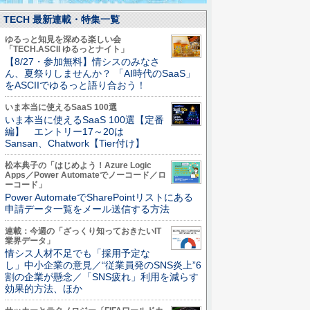
TECH 最新連載・特集一覧
ゆるっと知見を深める楽しい会
「TECH.ASCII ゆるっとナイト」
【8/27・参加無料】情シスのみなさ
ん、夏祭りしませんか？ 「AI時代のSaaS」
をASCIIでゆるっと語り合おう！
いま本当に使えるSaaS 100選
いま本当に使えるSaaS 100選【定番
編】 エントリー17～20は
Sansan、Chatwork【Tier付け】
松本典子の「はじめよう！Azure Logic
Apps／Power Automateでノーコード／ロ
ーコード」
Power AutomateでSharePointリストにある
申請データ一覧をメール送信する方法
連載：今週の「ざっくり知っておきたいIT
業界データ」
情シス人材不足でも「採用予定な
し」中小企業の意見／“従業員発のSNS炎上”6
割の企業が懸念／「SNS疲れ」利用を減らす
効果的方法、ほか