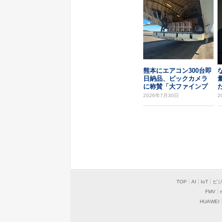
熊本にエアコン300台即
日納品、ビックカメラ
に称賛「大ファインプ
た
レー」
2026年7月30日
2
TOP
AI
IoT
ビ
FMV
HUAWEI