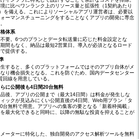
境に比べワンランク上のリソース量と拡張性（1契約あたり
可）を備える。これによりソーシャルアプリ運営者は、必要以
フォーマンスチューニングをすることなくアプリの開発に専念
る。
価格体系
不要。6つのプランとデータ転送量に応じた料金設定とな
期間もなく、納品は最短2営業日。導入が必須となるロード
料で提供する。
準
生すると、多くのプラットフォームではそのアプリ自体がメ
となり機会損失となる。これを防ぐため、国内データセンター
品質回線を用意している。
らに公開後も4日間20台無料
品後、アプリの公開まで（最大14日間）は料金が発生しな
ィックが見込みにくい公開直後の4日間、Web用プラン「タ
20台無料で用意。アプリへの集客の要となる「新着枠掲載」
保を最大化できると同時に、以降の無駄な投資を抑えることが
メーターに特化した、独自開発のアクセス解析ツールを無料