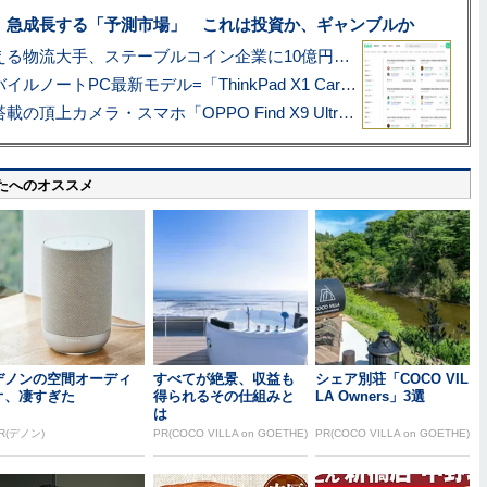
、急成長する「予測市場」 これは投資か、ギャンブルか
アマゾン配送を支える物流大手、ステーブルコイン企業に10億円投資のワケ
あこがれの旗艦モバイルノートPC最新モデル=「ThinkPad X1 Carbon Gen 14 Aura Edition」実機レビュー
ハッセルブラッド搭載の頂上カメラ・スマホ「OPPO Find X9 Ultra」実写レビュー=プロが本気で徹底撮影しました!!
たへのオススメ
デノンの空間オーディ
すべてが絶景、収益も
シェア別荘「COCO VIL
オ、凄すぎた
得られるその仕組みと
LA Owners」3選
は
R(デノン)
PR(COCO VILLA on GOETHE)
PR(COCO VILLA on GOETHE)