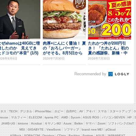
なぜahamoは40GBに増
肉厚×にんにく醤油！ 夏
たれかつ丼が200円引
量したのか 見えてき
の「おろしバーガー」
き！ 「たれとん」初の
ドコモの“本音” (1/5)
がそそる。8月5日から
夏の感謝祭、新橋・中
野北口で開催
026年8月6日
2026年7月30日
2026年7月30日
Recommended by
ジネス
TECH
デジタル
iPhone/Mac
ホビー
自作PC
AV
アキバ
スマホ
スタートアップ
mouse
マカフィー
ELECOM
iiyama PC
AMD
Sycom
ASUS ROG
パソコンSEVEN
HP
JAWS-UG
kintone
Acrobat
キヤノンMJ
Azure
Belkin
ヤマハ
Zoom
ソフトバンクのIoT
MSI
GIGABYTE
ViewSonic
ソフマップ
brand new ME!
pCloud
ASRock
SORACOM
Dropbox
CData
Backlog
Fortinet
ASUS
JAPANNEXT