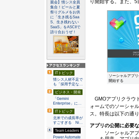
り開始する。また、5
親会】情シス全員
集合！ビールと夏
祭りグルメをお供
に「生き残るSaa
S、生き残れない
SaaS」をASCIIで
語り合おうぜ！
アクセスランキン
ITトピック
グ
ソーシャルアプリ
情シス人材不足で
開始する
も「採用予定な…
ビジネス・開発
GMOアプリクラウド
「Gemini
Enterprise」に…
ォームでのソーシャ
ITトピック
ス。特長は以下の通
北米での成長率が
すごすぎる Ni…
アプリの公開に必要
Team Leaders
ソーシャルアプ
Power Automate
を用意。アプリ