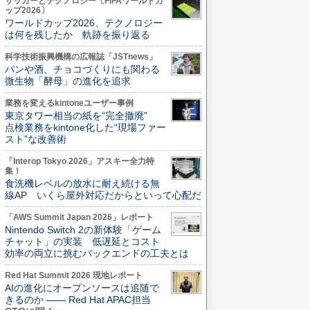
サッカーとテクノロジー〔FIFAワールドカ
ップ2026〕
ワールドカップ2026、テクノロジー
は何を残したか 軌跡を振り返る
科学技術振興機構の広報誌「JSTnews」
パンや酒、チョコづくりにも関わる
微生物「酵母」の進化を追求
業務を変えるkintoneユーザー事例
東京タワー相当の紙を“完全撤廃”
点検業務をkintone化した“現場ファー
スト”な改善術
「Interop Tokyo 2026」アスキー全力特
集！
食洗機レベルの放水に耐え続ける無
線AP いくら屋外対応だからといって心配だ
「AWS Summit Japan 2026」レポート
Nintendo Switch 2の新体験「ゲーム
チャット」の実装 低遅延とコスト
効率の両立に挑むバックエンドの工夫とは
Red Hat Summit 2026 現地レポート
AIの進化にオープンソースは追随で
きるのか ―― Red Hat APAC担当