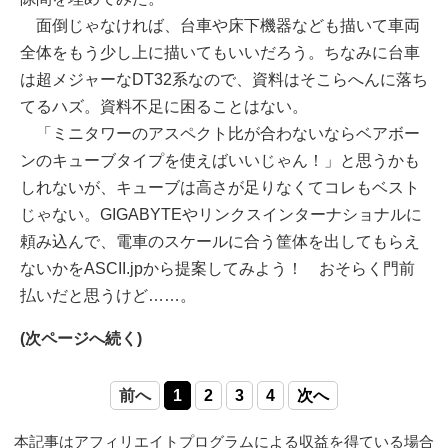
面倒じゃなければ、台車や床下機器なども描いて車両
全体をもう少し上に描いてもいいだろう。ちなみに台車
は超メジャーなDT32系なので、資料はそこらへんに落ち
てるハズ。資料不足に困ることはない。
「ミニタワーのアスペクト比が合わないならベアボー
ンのキューブタイプを使えばいいじゃん！」と思うかも
しれないが、キューブは高さが足りなくてコレもベスト
じゃない。GIGABYTEやリンクスインターナショナルに
頼み込んで、電車のスケールに合う筐体を出してもらえ
ないかをASCII.jpから提案してみよう！ おそらく門前
払いだと思うけど……。
(次ページへ続く)
前へ
1
2
3
4
次へ
本記事はアフィリエイトプログラムによる収益を得ている場合