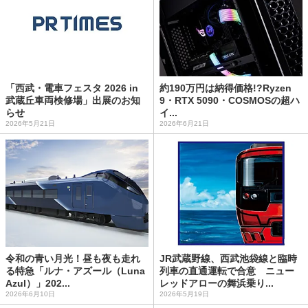
「西武・電車フェスタ 2026 in
約190万円は納得価格!?Ryzen
武蔵丘車両検修場」出展のお知
9・RTX 5090・COSMOSの超ハ
らせ
イ...
2026年5月21日
2026年6月21日
令和の青い月光！昼も夜も走れ
JR武蔵野線、西武池袋線と臨時
る特急「ルナ・アズール（Luna
列車の直通運転で合意 ニュー
Azul）」202...
レッドアローの舞浜乗り...
2026年6月10日
2026年5月19日