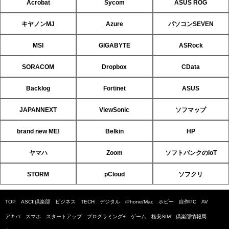
Acrobat
Sycom
ASUS ROG
キヤノンMJ
Azure
パソコンSEVEN
MSI
GIGABYTE
ASRock
SORACOM
Dropbox
CData
Backlog
Fortinet
ASUS
JAPANNEXT
ViewSonic
ソフマップ
brand new ME!
Belkin
HP
ヤマハ
Zoom
ソフトバンクのIoT
STORM
pCloud
ソフクリ
TOP
ASCII倶楽部
ビジネス
TECH
デジタル
iPhone/Mac
ホビー
自作PC
AV
アキバ
スマホ
スタートアップ
プログラミング+
ゲーム
格安SIM
倶楽部情報局