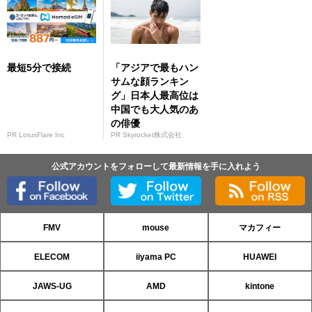
最短5分で接続
「アジアで最もハン
サムな顔ランキン
グ」日本人最高位は
中国でも大人気のあ
の俳優
PR LotusFlare Inc
PR Skyrocket株式会社
公式アカウントをフォローして最新情報を手に入れよう
FMV
mouse
マカフィー
ELECOM
iiyama PC
HUAWEI
JAWS-UG
AMD
kintone