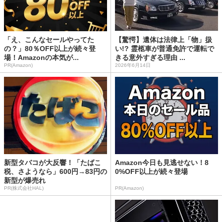
「え、こんなセールやってた
【驚愕】遺体は法律上「物」扱
の？」80％OFF以上が続々登
い!? 霊柩車が普通免許で運転で
場！Amazonの本気が...
きる意外すぎる理由 ...
PR(Amazon)
2026年6月14日
新型タバコが大反響！「たばこ
Amazon今日も見逃せない！8
税、さようなら」600円→83円の
0%OFF以上が続々登場
新型が爆売れ
PR(株式会社HAL)
PR(Amazon)