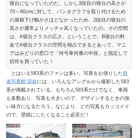
寝台になっていたのだ。しかし3段目の寝台の高さが
70～80cmに対して、パンタグラフを取り付けるため
の屋根下げ幅がさほどなかったため、2段目の寝台の
高さが通常よりメッチャ高くなっていたの。その空間
は、A寝台クラスの広さ。ということで、B寝台の料
金でA寝台クラスの空間を独占できるとあって、マニ
アはみどりの窓口で「何号車何番の中段」と指定して
切符を買っていた！
とはいえ583系のファンは多い。写真をお借りした
鉄
道写真館 宿命
には、いろんなアングルから撮影した583
系が掲載されている。もちろん583系だけでなく、車両
も多数あり、写真も大きいので、デザインするときの強
い味方になるだろう。なにより、どの写真もカッコイイ
ので、壁紙にしたくなること必至だ！