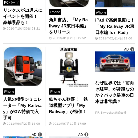
PCパーツ
リンクスが11月末に
iPhone
iPhone
イベントを開催！
角川書店、「My Ra
iPadで高解像度に！
豪華景品も！
ilway JR東日本編」
「My Railway JR東
2010年10月30日 23:21
をリリース
日本編 for iPad」
2011年01月28日 19:52
2011年02月14日 13:00
AD
なぜ世界では「前向
き駐車」が常識なの
iPhone
iPhone
か？バック駐車の日
人気の模型シミュレ
鉄ちゃん歓喜！ 鉄
本は非常識？
ーター「My Railwa
道模型アプリ「My
y」がGW特価で入
Railway」が特価！
PR Skyrocket株式会社
手可
2011年04月27日 15:00
2011年07月12日 17:09
AD
AD