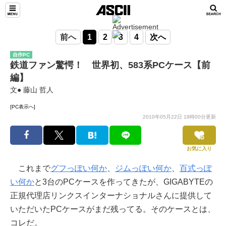
前へ
1
2
3
4
次へ
自作PC
鉄道ファン驚愕！ 世界初、583系PCケース【前
編】
文● 藤山 哲人
[PC表示へ]
2010年05月22日 18時00分更新
お気に入り
これまで
グフっぽい何か
、
ジムっぽい何か
、
百式っぽ
い何か
と3台のPCケースを作ってきたが、GIGABYTEの
正規代理店リンクスインターナショナルさんに提供して
いただいたPCケースがまだ残ってる。そのケースとは、
コレだ。