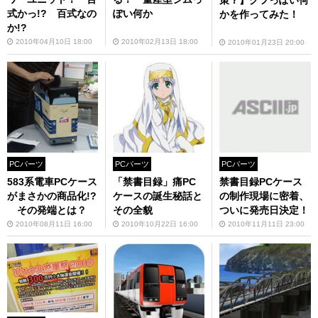
式かっ!? 百式なの
ぽい何か
かを作ってみた！
か!?
2010年04月10日 18:00
2010年02月13日 18:00
2010年01月23日 20:00
PCパーツ
PCパーツ
PCパーツ
禁書目録PCケース
583系電車PCケース
「禁書目録」痛PC
の制作現場に密着、
がまさかの商品化!?
ケースの誕生秘話と
ついに発売日決定！
その発端とは？
その全貌
2010年11月11日 23:00
2010年08月11日 16:00
2010年10月22日 16:00