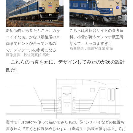
斜め45度から見たところ。カッ
こちらは運転台サイドの参考資
コイイなぁ。かなり最後尾の車
料。小雪が舞うゲレンデ蔵王号
両までピントが合っているの
なんて、カッコよすぎ！
画像提供：鉄道写真館 宿命
で、ディテールの参考になる
画像提供：鉄道写真館 宿命
これらの写真を元に、デザインしてみたのが次の設計
図だ。
実寸でIllustratorを使って描いてみたもの。5インチベイなどの位置も
書き込んで置くと位置決めしやすい（※編注：掲載画像は縮小してお