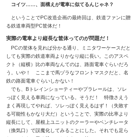
コイツ……、面構えが電車に似てるんじゃネ？
ということでPC改造企画の最終回は、鉄道ファンに贈
る鉄道車両型PC筐体だ！
実際の電車より縦長な筐体ってのが問題だ！
PCの筐体を見れば分かる通り、ミニタワーケースだと
しても実際の鉄道車両よりかなり縦に長い。このアスペ
クト（縦横）比の車両なんてのは、路面電車ぐらいだろ
う。いや！ ここまで馬ヅラなフロントマスクだと、名
鉄の路面電車ぐらいしかない！
でも、Bトレインショーティーやプラレールは、ソレ
っぽく見える車両になっている。そうだ！ 特徴さえう
まく再現してやれば、ソレっぽく見えるはず！（失敗す
る可能性もかなり大だ）ということで、実際の比率より
縦長にして、屋根上ユニットのクーラーやベンチレータ
（換気口）で誤魔化してみることにした。それでも足ら