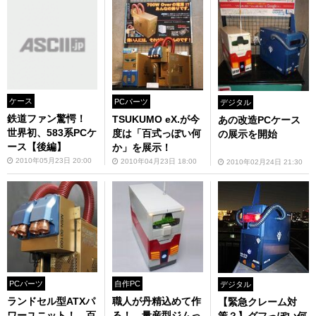
ケース
PCパーツ
デジタル
鉄道ファン驚愕！
TSUKUMO eX.が今
あの改造PCケース
世界初、583系PCケ
度は「百式っぽい何
の展示を開始
ース【後編】
か」を展示！
2010年05月23日 20:00
2010年04月23日 18:00
2010年02月24日 21:30
PCパーツ
自作PC
デジタル
ランドセル型ATXパ
職人が丹精込めて作
【緊急クレーム対
ワーユニット！ 百
る！ 量産型ジムっ
策？】グフっぽい何