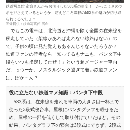
鉄道写真館 宿命さんからお借りした583系の勇姿！ かっこよさのツ
ボを押さえているというか、萌えどころ満載の583系の魅力が切り取
られてるでしょ？
画像提供：鉄道写真館 宿命
でもこの電車は、北海道と沖縄を除く全国の在来線を
疾走していた（架線があれば走れない線路はない）の
で、子供の頃に見た覚えもあるんじゃないだろうか？
鉄道ファンの読者なら「知ってるもナニも、パンタ下中
段をいつも指定してたぜ！」という超メージャー車両
だ。っつーか、ノスタルジック過ぎて若い鉄道ファン
は、ぽか～ん？
役に立たない鉄道マメ知識：パンタ下中段
583系は、在来線を走れる車両の大きさ目一杯まで
使った3段式寝台車。屋根にパンタグラフを載せるた
め、屋根の一部を低くして取り付けていたほど。その
結果、パンタグラフ下の寝台は3段式にできず、2段式