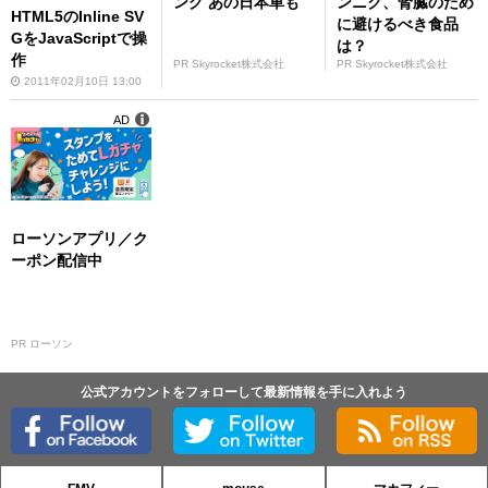
ング あの日本車も
ンニク、腎臓のため
HTML5のInline SV
に避けるべき食品
GをJavaScriptで操
は？
作
PR Skyrocket株式会社
PR Skyrocket株式会社
2011年02月10日 13:00
AD
ローソンアプリ／ク
ーポン配信中
PR ローソン
公式アカウントをフォローして最新情報を手に入れよう