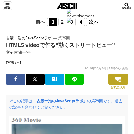
前へ
1
2
3
4
次へ
古籏一浩のJavaScriptラボ
― 第29回
HTML5 videoで作る“動くストリートビュー”
文● 古籏一浩
[PC表示へ]
2010年03月24日 11時00分更新
お気に入り
※この記事は
「古籏一浩のJavaScriptラボ」
の第29回です。過去
の記事も合わせてご覧ください。