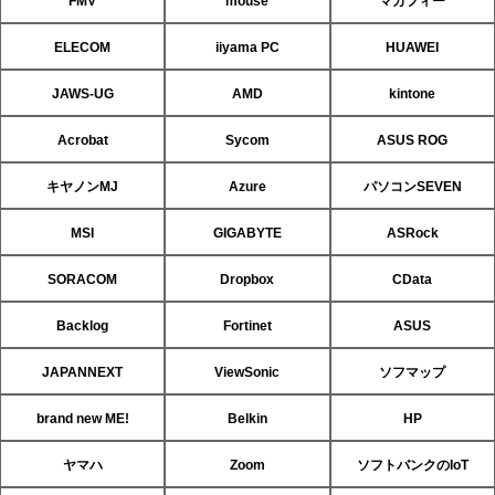
FMV
mouse
マカフィー
ELECOM
iiyama PC
HUAWEI
JAWS-UG
AMD
kintone
Acrobat
Sycom
ASUS ROG
キヤノンMJ
Azure
パソコンSEVEN
MSI
GIGABYTE
ASRock
SORACOM
Dropbox
CData
Backlog
Fortinet
ASUS
JAPANNEXT
ViewSonic
ソフマップ
brand new ME!
Belkin
HP
ヤマハ
Zoom
ソフトバンクのIoT