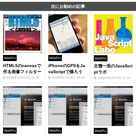
次にお勧めの記事
WebPro
WebPro
WebPro
HTML5のcanvasで
iPhoneのGPSをJa
古籏一浩のJavaScri
作る画像フィルター
vaScriptで操ろう
ptラボ
2009年10月07日 10:00
2009年07月06日 18:24
2009年08月25日 12:55
WebPro
WebPro
WebPro