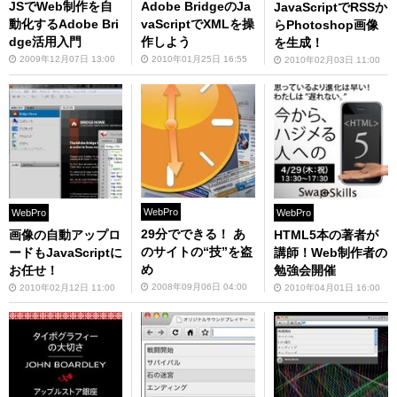
JSでWeb制作を自
Adobe BridgeのJa
JavaScriptでRSSか
動化するAdobe Bri
vaScriptでXMLを操
らPhotoshop画像
dge活用入門
作しよう
を生成！
2009年12月07日 13:00
2010年01月25日 16:55
2010年02月03日 11:00
WebPro
WebPro
WebPro
29分でできる！ あ
画像の自動アップロ
HTML5本の著者が
のサイトの“技”を盗
ードもJavaScriptに
講師！Web制作者の
め
お任せ！
勉強会開催
2008年09月06日 04:00
2010年02月12日 11:00
2010年04月01日 16:00