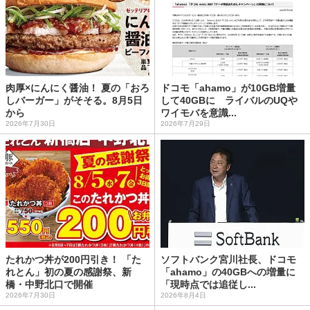
肉厚×にんにく醤油！ 夏の「おろ
ドコモ「ahamo」が10GB増量
しバーガー」がそそる。8月5日
して40GBに ライバルのUQや
から
ワイモバを意識...
2026年7月30日
2026年7月29日
たれかつ丼が200円引き！ 「た
ソフトバンク宮川社長、ドコモ
れとん」初の夏の感謝祭、新
「ahamo」の40GBへの増量に
橋・中野北口で開催
「現時点では追従し...
2026年7月30日
2026年8月4日