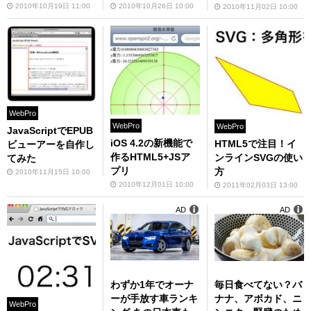
2010年10月19日 11:00
2010年10月26日 10:00
2010年11月02日 10:00
WebPro
WebPro
WebPro
JavaScriptでEPUB
iOS 4.2の新機能で
HTML5で注目！イ
ビューアーを自作し
作るHTML5+JSア
ンラインSVGの使い
てみた
プリ
方
2010年11月15日 10:00
2010年12月01日 10:00
2011年02月03日 13:00
AD
AD
わずか1年でオーナ
毎日食べてない？バ
ーが手放す車ランキ
ナナ、アボカド、ニ
WebPro