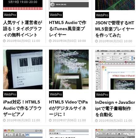
WebPro
WebPro
WebPro
人気サイト運営者が
HTML5 Audioで作
JSONで管理するHT
語る！タイポグラフ
るiTunes風音楽プ
ML5音楽プレイヤー
ィの無料イベント
レイヤー
を作ってみた
2010年04月09日 11:00
2010年06月03日 10:00
2010年06月23日 10:00
WebPro
WebPro
WebPro
iPad対応！HTML5
HTML5 VideoでiPa
InDesign＋JavaScr
Audioで作るブラウ
dがデジタルサイネ
iptで電子書籍制作
ザーピアノ
ージに！
を自動化
2010年06月28日 11:00
2010年07月06日 11:00
2010年09月24日 11:00