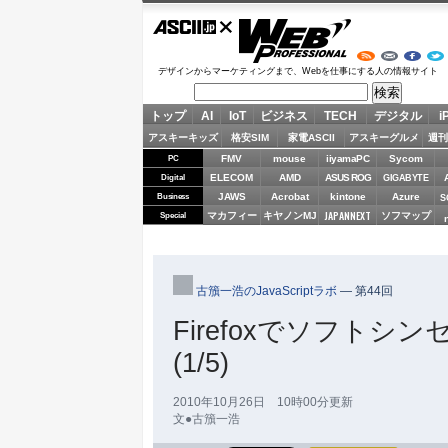
ASCII.jp
Web Professional
デザインからマーケティングまで、Webを仕事にする人の情報サイト
トップ
AI
IoT
ビジネス
TECH
デジタル
i
アスキーキッズ
格安SIM
家電ASCII
アスキーグルメ
週刊
FMV
mouse
iiyamaPC
Sycom
PC
ELECOM
AMD
ASUS ROG
Digital
GIGABYTE
JAWS
Acrobat
kintone
Azure
Business
S
JAPANNEXT
マカフィー
キヤノンMJ
ソフマップ
Special
古籏一浩のJavaScriptラボ
―
第44回
Firefoxでソフトシンセ
(1/5)
2010年10月26日 10時00分更新
文●古籏一浩