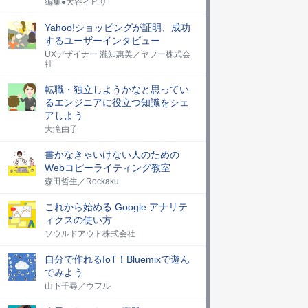
編集●大谷イビサ
Yahoo!ショッピングが証明、成功
するユーザーインタビュー
UXデザイナー 瀧知惠美／ヤフー株式会
社
転職・独立しようかなと思ってい
るエンジニアに役立つ知識をシェ
アしよう
大滝由子
書かなきゃいけない人のための
Webコピーライティング教室
森田哲生／Rockaku
これから始める Google アナリテ
ィクスの使い方
ソウルドアウト株式会社
自分で作れるIoT！Bluemixで遊ん
でみよう
山下千尋／ウフル