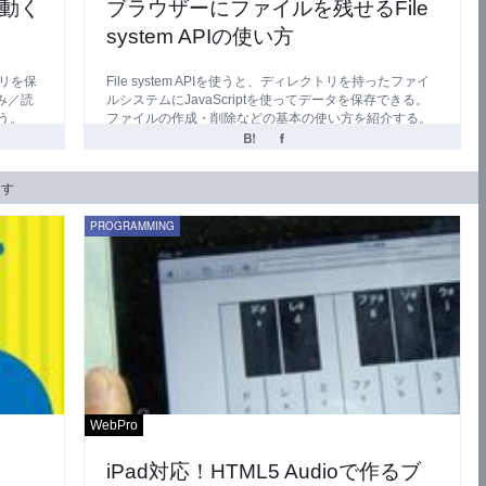
で動く
ブラウザーにファイルを残せるFile
system APIの使い方
リを保
File system APIを使うと、ディレクトリを持ったファイ
込み／読
ルシステムにJavaScriptを使ってデータを保存できる。
う。
ファイルの作成・削除などの基本の使い方を紹介する。
ます
PROGRAMMING
WebPro
iPad対応！HTML5 Audioで作るブ