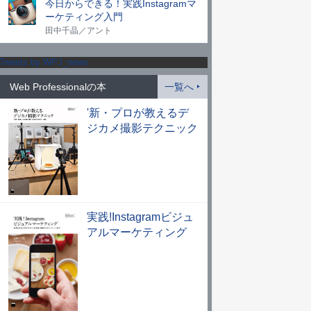
今日からできる！実践Instagramマ
ーケティング入門
田中千晶／アント
Tweets by WPJ_news
Web Professionalの本
一覧へ
'新・プロが教えるデ
ジカメ撮影テクニック
実践!Instagramビジュ
アルマーケティング