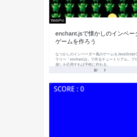
WebPro
enchant.jsで懐かしのインベ
ゲームを作ろう
なつかしのインベーダー風のゲームをJavaScrip
ラリー「enchant.js」で作るチュートリアル。ブ
崩しを応用すれば手軽に作れる。