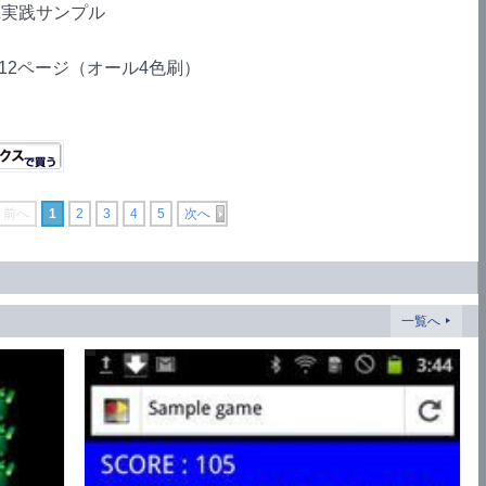
デア&実践サンプル
312ページ（オール4色刷）
前へ
1
2
3
4
5
次へ
一覧へ