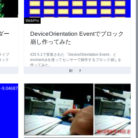
WebPro
ーダー
DeviceOrientation Eventでブロック
崩し作ってみた
tライブ
iOS 5.1で実装された「DeviceOrientation Event」と
ロック
enchant.jsを使ってセンサーで操作するブロック崩しを
作ってみた。