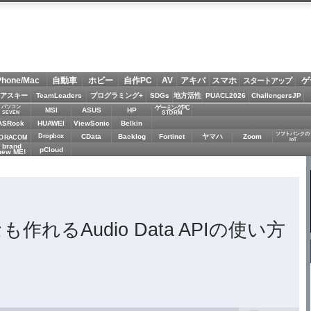
Phone/Mac
自動車
ホビー
自作PC
AV
アキバ
スマホ
ゲ
スタートアップ
アスキー
TeamLeaders
プログラミング+
SDGs
地方活性
PUACL2026
ChallengersJP
パソコン
ゲーミングPC
MSI
ASUS
HP
STORM
SEVEN
ASRock
HUAWEI
ViewSonic
Belkin
ソフトバンクの
Dropbox
CData
Backlog
Fortinet
ヤマハ
Zoom
ORACOM
IoT
brand
pCloud
new ME!
も作れるAudio Data APIの使い方