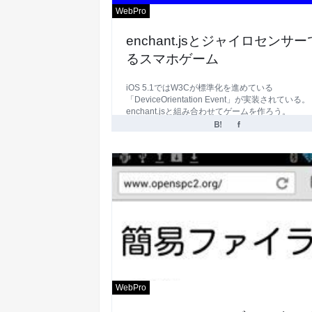
WebPro
enchant.jsとジャイロセンサ
るスマホゲーム
iOS 5.1ではW3Cが標準化を進めている
「DeviceOrientation Event」が実装されている。
enchant.jsと組み合わせてゲームを作ろう。
WebPro