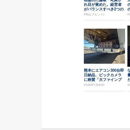
れ目が覚めた。経営者
がバランスすべき2つの
背反
PR(ビズヒント)
P
熊本にエアコン300台即
日納品、ビックカメラ
に称賛「大ファインプ
た
レー」
2026年7月30日
2