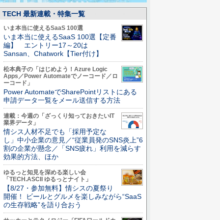
TECH 最新連載・特集一覧
いま本当に使えるSaaS 100選
いま本当に使えるSaaS 100選【定番
編】 エントリー17～20は
Sansan、Chatwork【Tier付け】
松本典子の「はじめよう！Azure Logic
Apps／Power Automateでノーコード／ロ
ーコード」
Power AutomateでSharePointリストにある
申請データ一覧をメール送信する方法
連載：今週の「ざっくり知っておきたいIT
業界データ」
情シス人材不足でも「採用予定な
し」中小企業の意見／“従業員発のSNS炎上”6
割の企業が懸念／「SNS疲れ」利用を減らす
効果的方法、ほか
ゆるっと知見を深める楽しい会
「TECH.ASCII ゆるっとナイト」
【8/27・参加無料】情シスの夏祭り
開催！ ビールとグルメを楽しみながら“SaaS
の生存戦略”を語り合おう