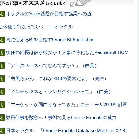
オラクルのSaaS基盤が目指す協業への道
化
は今後も行なっていく――オラクル
真に使えるBIを目指すOracle BI Application
化
後任の部長は彼か彼女か！人事に特化したPeopleSoft HCM
化
「データベースってなんですか？」（由美）
化
「由美ちゃん、これがRDBの要素だよ」（先生）
化
「インデックスとトランザクションって」（由美）
化
「マーケットが面白くなってきた」ネティーザ2010年計画
化
数日仕事を数秒へ！事例で見るOracle Exadataの威力
化
日本オラクル、「Oracle Exadata Database Machine X2-8」
化