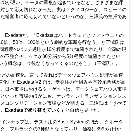
/Oが遅い、データの重複が起きているなど、さまざまな課
に対して応え切れなかった。実はテクノロジーが、スピードの
まだ経営者に応え切れていないというのが、三澤氏の主張であ
xadataだ。「Exadataはハードウェアとソフトウェアの
10倍、50倍、100倍という劇的な革新を行なう」と三澤氏は
時間程度のバッチ処理が10分程度まで短縮されたり、金融の現
の不整合チェックが30分弱から5分程度に短縮されたとい
という概念は、今後なくなってくるのだろう」（三澤氏）。
などの高速化、言ってみればデータウェアハウス処理が高速
速化したExadata V2では、受発注の仕組みや基幹系業務が高
だ。日本市場におけるターゲットは、データウェアハウス市場
ムといった市場のほかにも、オンライントランザクションシス
ースコンソリデーション市場などが狙える。三澤氏は
「すべて
Exadataで塗り替えていく」
と自信を見せた。
品ラインナップは、テスト用のBasic Systemのほか、クオータ
ク、フルラックの3種類となっており、価格は3995万円か