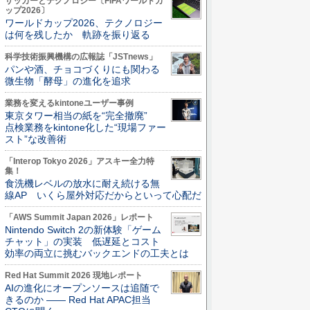
サッカーとテクノロジー〔FIFAワールドカ
ップ2026〕
ワールドカップ2026、テクノロジー
は何を残したか 軌跡を振り返る
科学技術振興機構の広報誌「JSTnews」
パンや酒、チョコづくりにも関わる
微生物「酵母」の進化を追求
業務を変えるkintoneユーザー事例
東京タワー相当の紙を“完全撤廃”
点検業務をkintone化した“現場ファー
スト”な改善術
「Interop Tokyo 2026」アスキー全力特
集！
食洗機レベルの放水に耐え続ける無
線AP いくら屋外対応だからといって心配だ
「AWS Summit Japan 2026」レポート
Nintendo Switch 2の新体験「ゲーム
チャット」の実装 低遅延とコスト
効率の両立に挑むバックエンドの工夫とは
Red Hat Summit 2026 現地レポート
AIの進化にオープンソースは追随で
きるのか ―― Red Hat APAC担当