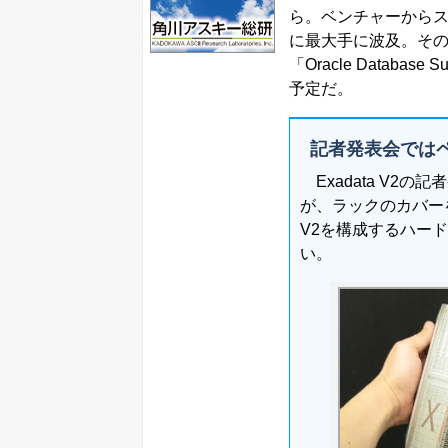
ら。ベンチャーから
に最大手に波及。その
「Oracle Databa
予定だ。
記者発表会では
Exadata V2
が、ラックのカバーを
V2を構成するハー
い。