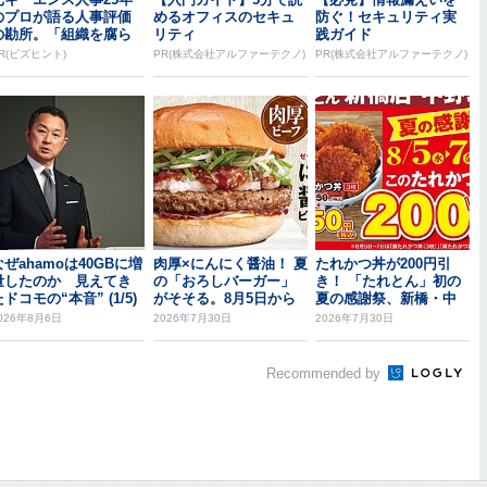
のプロが語る人事評価
めるオフィスのセキュ
防ぐ！セキュリティ実
の勘所。「組織を腐ら
リティ
践ガイド
せるNG評価」とは...
R(ビズヒント)
PR(株式会社アルファーテクノ)
PR(株式会社アルファーテクノ)
なぜahamoは40GBに増
肉厚×にんにく醤油！ 夏
たれかつ丼が200円引
量したのか 見えてき
の「おろしバーガー」
き！ 「たれとん」初の
ドコモの“本音” (1/5)
がそそる。8月5日から
夏の感謝祭、新橋・中
野北口で開催
026年8月6日
2026年7月30日
2026年7月30日
Recommended by