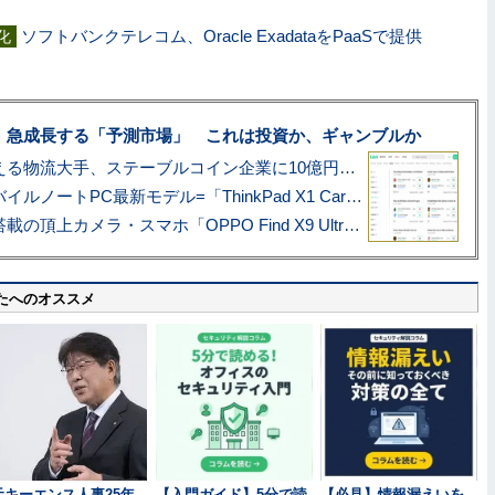
ソフトバンクテレコム、Oracle ExadataをPaaSで提供
化
、急成長する「予測市場」 これは投資か、ギャンブルか
アマゾン配送を支える物流大手、ステーブルコイン企業に10億円投資のワケ
あこがれの旗艦モバイルノートPC最新モデル=「ThinkPad X1 Carbon Gen 14 Aura Edition」実機レビュー
ハッセルブラッド搭載の頂上カメラ・スマホ「OPPO Find X9 Ultra」実写レビュー=プロが本気で徹底撮影しました!!
たへのオススメ
元キーエンス人事25年
【入門ガイド】5分で読
【必見】情報漏えいを