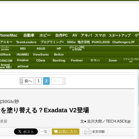
Phone/Mac
自動車
ホビー
自作PC
AV
アキバ
スマホ
ゲ
スタートアップ
アスキー
TeamLeaders
プログラミング+
SDGs
地方活性
PUACL2026
ChallengersJP
パソコン
ゲーミングPC
MSI
ASUS
HP
STORM
SEVEN
ASRock
HUAWEI
ViewSonic
Belkin
ソフトバンクの
Dropbox
CData
Backlog
Fortinet
ヤマハ
Zoom
ORACOM
IoT
brand
pCloud
new ME!
前へ
1
2
次へ
0Gb/秒
塗り替える？Exadata V2登場
分更新
文● 吉川大郎／TECH.ASCII.jp
お気に入り
一覧