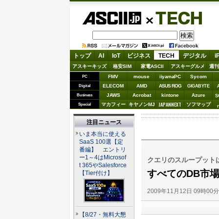
ASCII.jp
TECH
トップ
AI
IoT
ビジネス
TECH
デジタル
i
アスキーキッズ
格安SIM
家電ASCII
アスキーグルメ
週刊
FMV
mouse
iiyamaPC
Sycom
PC
ELECOM
AMD
ASUS ROG
Digital
GIGABYTE
JAWS
Acrobat
kintone
Azure
Business
S
JAPANNEXT
マカフィー
キヤノンMJ
ソフマップ
Special
注目ニュース
いま本当に使える
SaaS 100選【定
番編】 エントリ
ー1～4はMicrosof
クエリのスループットは5
t 365やSalesforce
すべてのDB市場を
【Tier付け】
2009年11月12日 09時00
【8/27・無料大懇