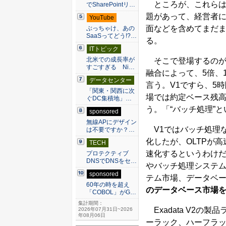
ところが、これらはI
でSharePointリ…
題があって、経営者
YouTube
面などを含めてまだ
ぶっちゃけ、あの
SaaSってどう!?…
る。
ITトピック
北米での成長率が
そこで登場するのが、E
すごすぎる Ni…
融合によって、5倍、
データセンター
言う。V1ですら、5
「関東・関西に次
場では約定ベース残高
ぐDC集積地」…
う。「“バッチ処理”
sponsored
無線APにデザイン
V1ではバッチ処理
は不要ですか？…
化したが、OLTPが高
TECH
速化するというわけ
プロテクティブ
DNSでDNSをセ…
やバッチ処理システ
sponsored
テム市場、データベ
60年の時を超え
のデータベース市場を、
「COBOL」がG…
集計期間：
Exadata V2の製
2026年07月31日~2026
年08月06日
ーラック、ハーフラッ