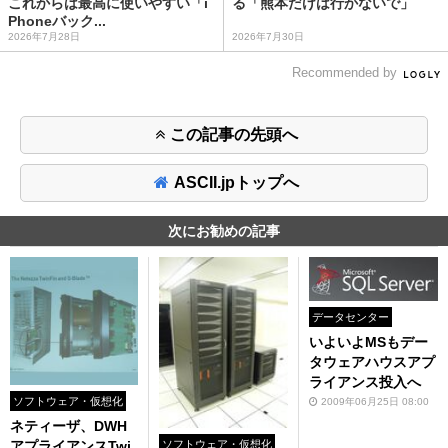
これからは最高に使いやすい「i
る「熊本だけは行かないで」
Phoneバック...
2026年7月28日
2026年7月30日
Recommended by
この記事の先頭へ
ASCII.jpトップへ
次にお勧めの記事
データセンター
いよいよMSもデー
タウェアハウスアプ
ライアンス投入へ
ソフトウェア・仮想化
2009年06月25日 08:00
ネティーザ、DWH
ソフトウェア・仮想化
アプライアンスTwi