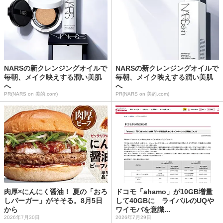
NARSの新クレンジングオイルで
NARSの新クレンジングオイルで
毎朝、メイク映えする潤い美肌
毎朝、メイク映えする潤い美肌
へ
へ
PR(NARS on 美的.com)
PR(NARS on 美的.com)
肉厚×にんにく醤油！ 夏の「おろ
ドコモ「ahamo」が10GB増量
しバーガー」がそそる。8月5日
して40GBに ライバルのUQや
から
ワイモバを意識...
2026年7月30日
2026年7月29日