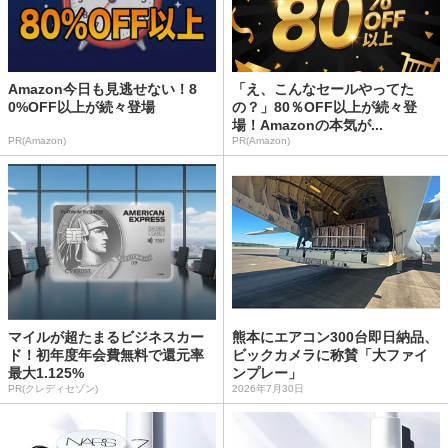
Amazon今日も見逃せない！8
「え、こんなセールやってた
0%OFF以上が続々登場
の？」80％OFF以上が続々登
場！Amazonの本気が...
PR(Amazon)
PR(Amazon)
マイルが超たまるビジネスカー
熊本にエアコン300台即日納品、
ド！初年度年会費無料で還元率
ビックカメラに称賛「大ファイ
最大1.125%
ンプレー」
PR(クレディセゾン)
2026年7月30日