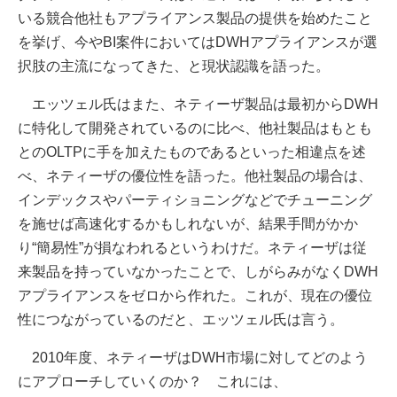
いる競合他社もアプライアンス製品の提供を始めたこと
を挙げ、今やBI案件においてはDWHアプライアンスが選
択肢の主流になってきた、と現状認識を語った。
エッツェル氏はまた、ネティーザ製品は最初からDWH
に特化して開発されているのに比べ、他社製品はもとも
とのOLTPに手を加えたものであるといった相違点を述
べ、ネティーザの優位性を語った。他社製品の場合は、
インデックスやパーティショニングなどでチューニング
を施せば高速化するかもしれないが、結果手間がかか
り“簡易性”が損なわれるというわけだ。ネティーザは従
来製品を持っていなかったことで、しがらみがなくDWH
アプライアンスをゼロから作れた。これが、現在の優位
性につながっているのだと、エッツェル氏は言う。
2010年度、ネティーザはDWH市場に対してどのよう
にアプローチしていくのか？ これには、