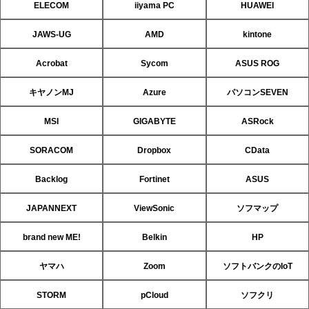
ELECOM
iiyama PC
HUAWEI
JAWS-UG
AMD
kintone
Acrobat
Sycom
ASUS ROG
キヤノンMJ
Azure
パソコンSEVEN
MSI
GIGABYTE
ASRock
SORACOM
Dropbox
CData
Backlog
Fortinet
ASUS
JAPANNEXT
ViewSonic
ソフマップ
brand new ME!
Belkin
HP
ヤマハ
Zoom
ソフトバンクのIoT
STORM
pCloud
ソフクリ