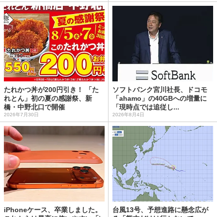
たれかつ丼が200円引き！ 「た
ソフトバンク宮川社長、ドコモ
れとん」初の夏の感謝祭、新
「ahamo」の40GBへの増量に
橋・中野北口で開催
「現時点では追従し...
2026年7月30日
2026年8月4日
iPhoneケース、卒業しました。
台風13号、予想進路に懸念広が