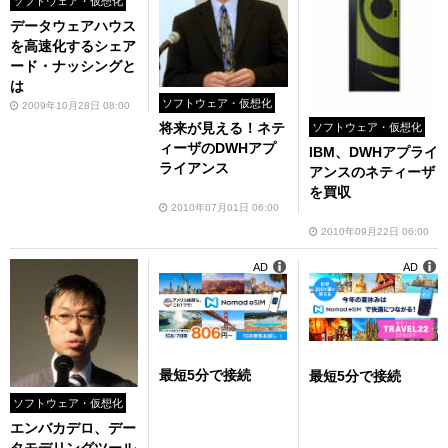
ソフトウェア・仮想化
データウェアハウス
を高速化するシェア
ード・ナッシングと
は
ソフトウェア・仮想化
2009年10月28日 08:00
将来が見える！ネテ
ソフトウェア・仮想化
ィーザのDWHアプ
IBM、DWHアプライ
ライアンス
アンスのネティーザ
を買収
2010年07月01日 06:00
2010年09月22日 06:00
AD
AD
最短5分で接続
最短5分で接続
ソフトウェア・仮想化
エンバカデロ、デー