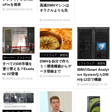
nFinを発表
高速DWHマシンは
2009年09月10日 06:00
オラクルよりも先
2009年02月02日 04:00
ソフトウェア・仮想化
サーバー・ストレージ
DWHを自分で作ろ
ソフトウェア・仮想化
すべてのDB市場を
う！環境構築からデ
塗り替える？Exada
IBMのSmart Analyt
ータ登録まで
ta V2登場
ics SystemならDW
2010年02月26日 09:00
2009年11月12日 09:00
Hを12日で構築
2009年10月01日 07:00