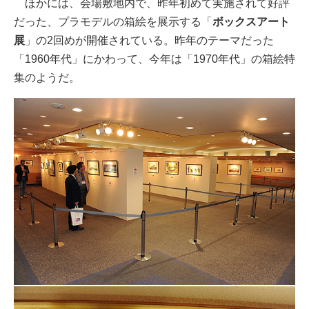
ほかには、会場敷地内で、昨年初めて実施されて好評
だった、プラモデルの箱絵を展示する「
ボックスアート
展
」の2回めが開催されている。昨年のテーマだった
「1960年代」にかわって、今年は「1970年代」の箱絵特
集のようだ。