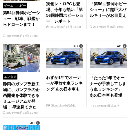
実働レトロPCも登
「第56回静岡ホビー
ゲーム・ホビー
場、今年も熱い「第
ショー」に超巨大バ
第54回静岡ホビーシ
56回静岡ホビーショ
ルキリーがお目見え
ョー 戦車、戦艦か
ー」レポート
らドローンまで！
2017年05月16日 14:00
2017年05月16日 16:00
2015年05月17日 10:00
AD
AD
エンタメ
わずか1年でオーナ
「たった1年でオー
ーが手放す車ランキ
ナーが手放してしま
静岡のガンプラ新工
ング あの日本車も
う車ランキング」
場に、ガンプラの企
あの日本車も登場
画開発を体験できる
ミュージアムが登
PR Skyrocket株式会社
PR Skyrocket株式会社
場！ 早速見てきた
2025年08月24日 12:00
AD