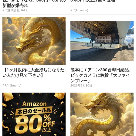
新型が爆売れ
PR(株式会社HAL)
PR(Amazon)
【1ヶ月以内に大金持ちになりた
熊本にエアコン300台即日納品、
い人だけ見て下さい】
ビックカメラに称賛「大ファイ
ンプレー」
PR(Il Sereno)
2026年7月30日