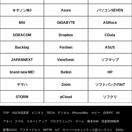
キヤノンMJ
Azure
パソコンSEVEN
MSI
GIGABYTE
ASRock
SORACOM
Dropbox
CData
Backlog
Fortinet
ASUS
JAPANNEXT
ViewSonic
ソフマップ
brand new ME!
Belkin
HP
ヤマハ
Zoom
ソフトバンクのIoT
STORM
pCloud
ソフクリ
TOP
ASCII倶楽部
ビジネス
TECH
デジタル
iPhone/Mac
ホビー
自作PC
AV
アキバ
スマホ
スタートアップ
プログラミング+
ゲーム
格安SIM
倶楽部情報局
家電ASCII
アスキーグルメ
MITTR
IoT
サイバーセキュリティ小説コンテスト
SDGs