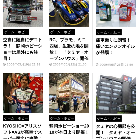
ゲーム・ホビー
ゲーム・ホビー
ゲーム・ホビー
空自に陸自にデコト
RC、プラモ、ミニ
痛車乗りに朗報！
ラ！ 静岡ホビーシ
四駆、生誕の地を開
痛いエンジンオイル
ョーは屋外にも注
放！ 「タミヤ・オ
が登場！
目！
ープンハウス」開催
2009年05月19日 21:18
2009年05月22日 21:00
2009年05月25日 23:59
ゲーム・ホビー
ゲーム・ホビー
ゲーム・ホビー
KYOSHO×アリスソ
静岡ホビーショー20
タミヤの心臓部を公
フト×ASが痛車でス
10が本日より開催！
開！ タミヤ・オー
ーパー耐久に参戦！
プンハウスが開催