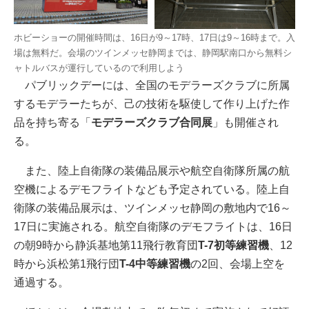
ホビーショーの開催時間は、16日が9～17時、17日は9～16時まで。入
場は無料だ。会場のツインメッセ静岡までは、静岡駅南口から無料シ
ャトルバスが運行しているので利用しよう
パブリックデーには、全国のモデラーズクラブに所属
するモデラーたちが、己の技術を駆使して作り上げた作
品を持ち寄る「
モデラーズクラブ合同展
」も開催され
る。
また、陸上自衛隊の装備品展示や航空自衛隊所属の航
空機によるデモフライトなども予定されている。陸上自
衛隊の装備品展示は、ツインメッセ静岡の敷地内で16～
17日に実施される。航空自衛隊のデモフライトは、16日
の朝9時から静浜基地第11飛行教育団
T-7初等練習機
、12
時から浜松第1飛行団
T-4中等練習機
の2回、会場上空を
通過する。