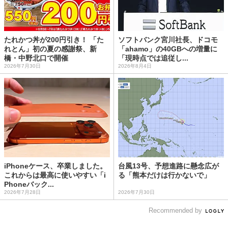
たれかつ丼が200円引き！ 「た
ソフトバンク宮川社長、ドコモ
れとん」初の夏の感謝祭、新
「ahamo」の40GBへの増量に
橋・中野北口で開催
「現時点では追従し...
2026年7月30日
2026年8月4日
iPhoneケース、卒業しました。
台風13号、予想進路に懸念広が
これからは最高に使いやすい「i
る「熊本だけは行かないで」
Phoneバック...
2026年7月28日
2026年7月30日
Recommended by