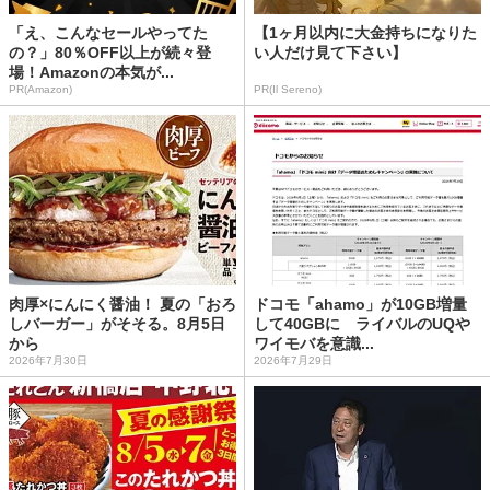
「え、こんなセールやってた
【1ヶ月以内に大金持ちになりた
の？」80％OFF以上が続々登
い人だけ見て下さい】
場！Amazonの本気が...
PR(Amazon)
PR(Il Sereno)
肉厚×にんにく醤油！ 夏の「おろ
ドコモ「ahamo」が10GB増量
しバーガー」がそそる。8月5日
して40GBに ライバルのUQや
から
ワイモバを意識...
2026年7月30日
2026年7月29日