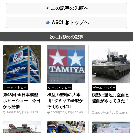
この記事の先頭へ
ASCII.jpトップへ
次にお勧めの記事
ゲーム・ホビー
ゲーム・ホビー
ゲーム・ホビー
第48回 全日本模型
模型の聖地の大本
模型の聖地に空自と
ホビーショー、今日
山! タミヤの全貌が
陸自がやってきた！
から開催
今明らかに!!
2008年10月16日 18:28
2008年05月23日 20:00
2008年05月20日 23:45