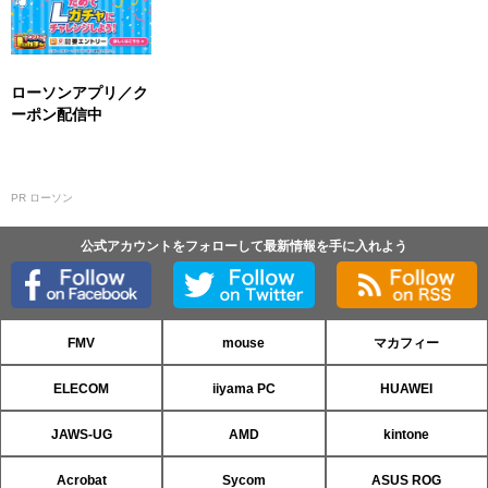
ローソンアプリ／ク
ーポン配信中
PR ローソン
公式アカウントをフォローして最新情報を手に入れよう
FMV
mouse
マカフィー
ELECOM
iiyama PC
HUAWEI
JAWS-UG
AMD
kintone
Acrobat
Sycom
ASUS ROG