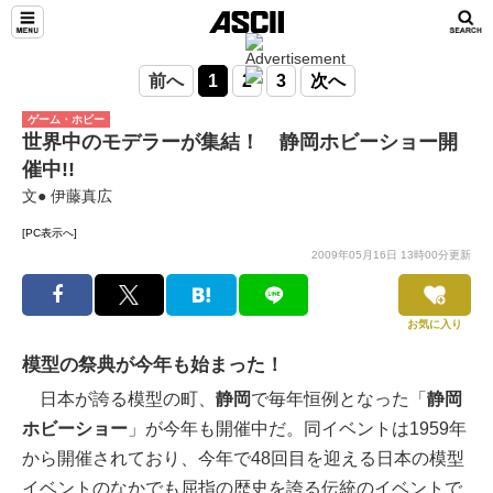
前へ
1
2
3
次へ
ゲーム・ホビー
世界中のモデラーが集結！ 静岡ホビーショー開
催中!!
文● 伊藤真広
[PC表示へ]
2009年05月16日 13時00分更新
お気に入り
模型の祭典が今年も始まった！
日本が誇る模型の町、
静岡
で毎年恒例となった「
静岡
ホビーショー
」が今年も開催中だ。同イベントは1959年
から開催されており、今年で48回目を迎える日本の模型
イベントのなかでも屈指の歴史を誇る伝統のイベントで