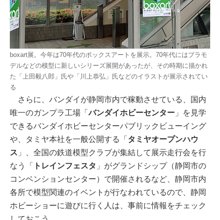
boxart展。今年は70年代のボックスアートを展示。70年代にはプラモ
デルなどの模型に新しいシリーズ展開があったが、その時期に描かれ
た「上田毅八郎」氏や「川上恭弘」氏などのイラストが展示されてい
る
さらに、バンダイが静岡市内で稼動させている、国内
唯一のガンプラ工場「
バンダイホビーセンター
」を見学
できるバンダイホビーセンターパブリックビューイング
や、タミヤ本社を一般公開する「
タミヤオープンハウ
ス
」、全国の鉄道模型クラブが集結して展示走行会を行
なう「
トレインフェスタ
」がグランドシップ（静岡市の
コンベンションセンター）で開催されるなど、静岡市内
各所で模型関連のイベントが行なわれているので、静岡
ホビーショーに遊びに行く人は、事前に情報をチェック
しておこう。