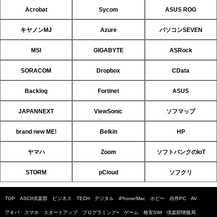
Acrobat
Sycom
ASUS ROG
キヤノンMJ
Azure
パソコンSEVEN
MSI
GIGABYTE
ASRock
SORACOM
Dropbox
CData
Backlog
Fortinet
ASUS
JAPANNEXT
ViewSonic
ソフマップ
brand new ME!
Belkin
HP
ヤマハ
Zoom
ソフトバンクのIoT
STORM
pCloud
ソフクリ
TOP
ASCII倶楽部
ビジネス
TECH
デジタル
iPhone/Mac
ホビー
自作PC
AV
アキバ
スマホ
スタートアップ
プログラミング+
ゲーム
格安SIM
倶楽部情報局