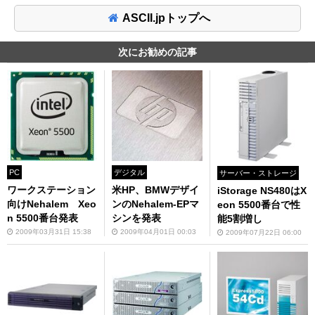
ASCII.jpトップへ
次にお勧めの記事
PC
デジタル
サーバー・ストレージ
ワークステーション
米HP、BMWデザイ
iStorage NS480はX
向けNehalem Xeo
ンのNehalem-EPマ
eon 5500番台で性
n 5500番台発表
シンを発表
能5割増し
2009年03月31日 15:38
2009年04月01日 00:03
2009年07月22日 06:00