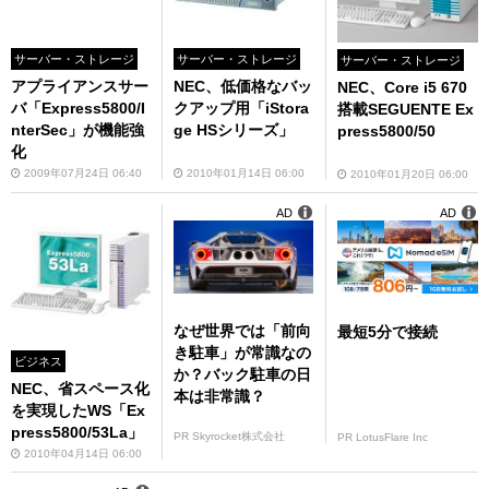
サーバー・ストレージ
サーバー・ストレージ
サーバー・ストレージ
アプライアンスサー
NEC、低価格なバッ
NEC、Core i5 670
バ「Express5800/I
クアップ用「iStora
搭載SEGUENTE Ex
nterSec」が機能強
ge HSシリーズ」
press5800/50
化
2009年07月24日 06:40
2010年01月14日 06:00
2010年01月20日 06:00
AD
AD
なぜ世界では「前向
最短5分で接続
き駐車」が常識なの
ビジネス
か？バック駐車の日
NEC、省スペース化
本は非常識？
を実現したWS「Ex
press5800/53La」
PR Skyrocket株式会社
PR LotusFlare Inc
2010年04月14日 06:00