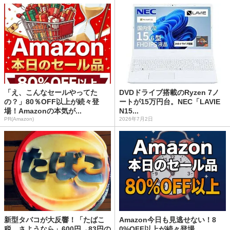
「え、こんなセールやってた
DVDドライブ搭載のRyzen 7ノ
の？」80％OFF以上が続々登
ートが15万円台。NEC「LAVIE
場！Amazonの本気が...
N15...
PR(Amazon)
2026年7月2日
新型タバコが大反響！「たばこ
Amazon今日も見逃せない！8
税、さようなら」600円→83円の
0%OFF以上が続々登場