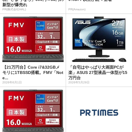
新型が爆売れ
PR(株式会社HAL)
PR(Amazon)
【21万円台】Core i7&32GBメ
「自宅はやっぱり大画面PCが
モリに1TBSSD搭載。FMV「Not
楽」ASUS 27型液晶一体型が15
e...
万円台
2026年6月1日
2026年5月29日