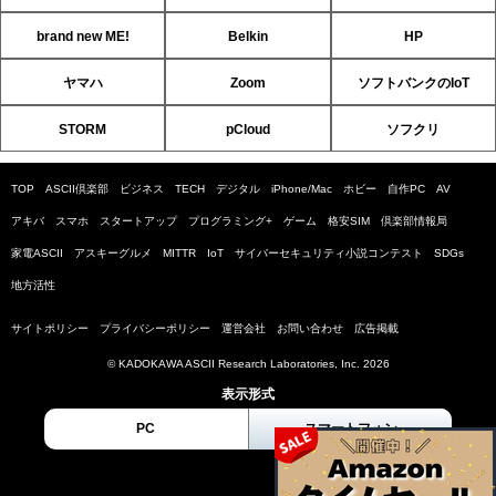
brand new ME!
Belkin
HP
ヤマハ
Zoom
ソフトバンクのIoT
STORM
pCloud
ソフクリ
TOP
ASCII倶楽部
ビジネス
TECH
デジタル
iPhone/Mac
ホビー
自作PC
AV
アキバ
スマホ
スタートアップ
プログラミング+
ゲーム
格安SIM
倶楽部情報局
家電ASCII
アスキーグルメ
MITTR
IoT
サイバーセキュリティ小説コンテスト
SDGs
地方活性
サイトポリシー
プライバシーポリシー
運営会社
お問い合わせ
広告掲載
© KADOKAWA ASCII Research Laboratories, Inc. 2026
表示形式
PC
スマートフォン