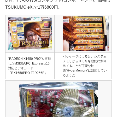
DVI、TV-OUT(S/コンポジット/コンポーネント)。価格は
TSUKUMO eX.で1万6800円。
パッケージによると、システム
“RADEON X1650 PRO”を搭載
メモリからメモリを動的に割り
したMSI製のPCI Express x16
当てることが可能な技
対応ビデオカード
術“HyperMemory”に対応してい
「RX1650PRO-T2D256E」
るようだ