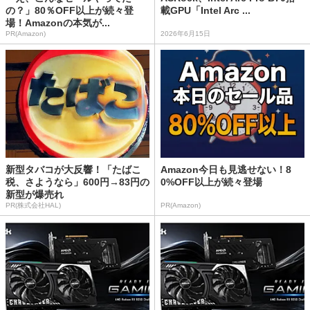
の？」80％OFF以上が続々登
載GPU「Intel Arc ...
場！Amazonの本気が...
PR(Amazon)
2026年6月15日
新型タバコが大反響！「たばこ
Amazon今日も見逃せない！8
税、さようなら」600円→83円の
0%OFF以上が続々登場
新型が爆売れ
PR(株式会社HAL)
PR(Amazon)