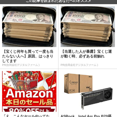
この記事を読まれたあなたへのオススメ
【宝くじ何年も買って一度も当
【当選した人が暴露】宝くじ運
たらない人へ】原因、はっきり
が動く時、必ずある前触れ
してます
PR(合同会社デジタルファーム )
PR(合同会社デジタルファーム )
「え、こんなセールやってた
ASRock、Intel Arc Pro B70搭