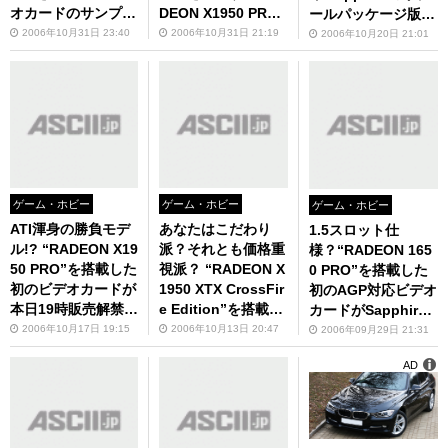
オカードのサンプル
DEON X1950 PR
ールパッケージ版が
版2モデルが秋葉原
O”搭載カードがAS
登場！
2006年10月31日 23:40
2006年10月31日 21:19
2006年10月20日 21:01
に登場！
USTeKから！
ゲーム・ホビー
ゲーム・ホビー
ゲーム・ホビー
ATI渾身の勝負モデ
あなたはこだわり
1.5スロット仕
ル!? “RADEON X19
派？それとも価格重
様？“RADEON 165
50 PRO”を搭載した
視派？ “RADEON X
0 PRO”を搭載した
初のビデオカードが
1950 XTX CrossFir
初のAGP対応ビデオ
本日19時販売解禁
e Edition”を搭載し
カードがSapphire
に！第1弾はPowerc
たATI純正リテール
から！
2006年10月17日 19:15
2006年10月13日 20:47
2006年09月29日 21:31
olor!!
とSapphireバルク
AD
版が同時に発売！