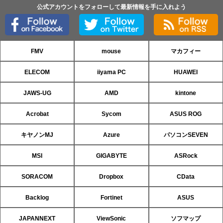
公式アカウントをフォローして最新情報を手に入れよう
FMV
mouse
マカフィー
ELECOM
iiyama PC
HUAWEI
JAWS-UG
AMD
kintone
Acrobat
Sycom
ASUS ROG
キヤノンMJ
Azure
パソコンSEVEN
MSI
GIGABYTE
ASRock
SORACOM
Dropbox
CData
Backlog
Fortinet
ASUS
JAPANNEXT
ViewSonic
ソフマップ