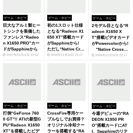
ゲーム・ホビー
ゲーム・ホビー
ゲーム・ホビー
巨大なアルミ製ヒー
初の1スロット仕様
2モデル目となる“R
トシンクを装備した
となる“Radeon X1
adeon X1650 X
ファンレス“Radeo
650 XT”搭載カード
T”搭載ビデオカード
n X1650 PRO”カー
がSapphireから!
がPowercolorから!
ドがSapphireから
ただし“Native Cros
“Native CrossFir
sFire”用ケーブルは
e”用ケーブル1本付
2007年01月11日 22:42
2006年11月14日 23:27
2006年11月10日 22:17
付属せず
き！
ゲーム・ホビー
ゲーム・ホビー
ゲーム・ホビー
打倒“GeForce 760
CrossFire専用ケー
今週デビューの“RA
0 GT”!! ATIの新型G
ブルなしでお買得？
DEON X1950 PR
PU“Radeon X1650
オリジナル冷却クー
O”搭載カードにAT
XT”を搭載したビデ
ラーを搭載する“RA
I、Sapphireのリテ