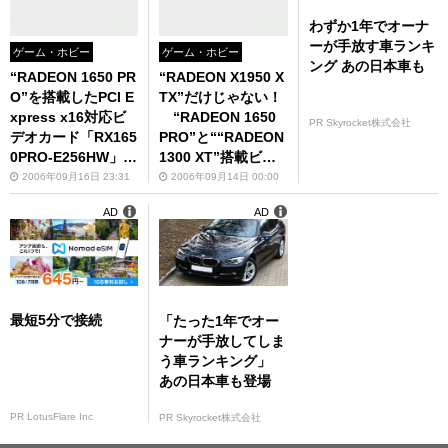
わずか1年でオーナ
ーが手放す車ランキ
ゲーム・ホビー
ゲーム・ホビー
ング あの日本車も
“RADEON 1650 PR
“RADEON X1950 X
O”を搭載したPCI E
TX”だけじゃない！
xpress x16対応ビ
“RADEON 1650
PR Skyrocket株式会社
デオカード「RX165
PRO”と““RADEON
0PRO-E256HW」が
1300 XT”搭載ビデ
玄人志向から
オカードが登場!
2006年09月16日 23:31
2006年09月14日 00:00
AD
AD
最短5分で接続
「たった1年でオー
ナーが手放してしま
う車ランキング」
あの日本車も登場
PR LotusFlare Inc
PR Skyrocket株式会社