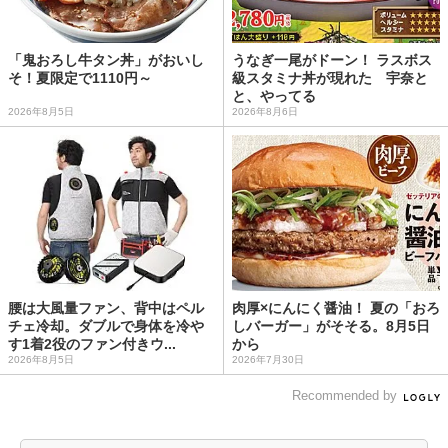
「鬼おろし牛タン丼」がおいし
うなぎ一尾がドーン！ ラスボス
そ！夏限定で1110円～
級スタミナ丼が現れた 宇奈と
と、やってる
2026年8月5日
2026年8月6日
腰は大風量ファン、背中はペル
肉厚×にんにく醤油！ 夏の「おろ
チェ冷却。ダブルで身体を冷や
しバーガー」がそそる。8月5日
す1着2役のファン付きウ...
から
2026年8月5日
2026年7月30日
Recommended by