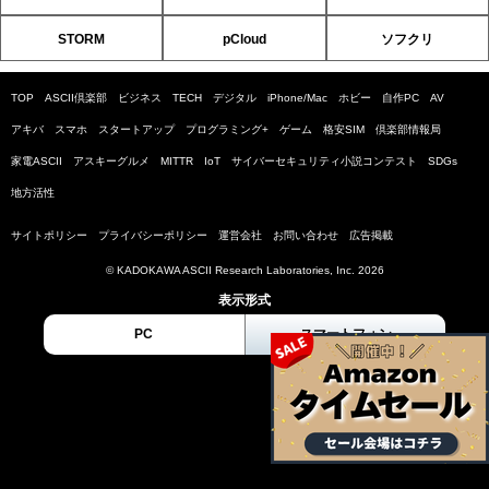
STORM
pCloud
ソフクリ
TOP
ASCII倶楽部
ビジネス
TECH
デジタル
iPhone/Mac
ホビー
自作PC
AV
アキバ
スマホ
スタートアップ
プログラミング+
ゲーム
格安SIM
倶楽部情報局
家電ASCII
アスキーグルメ
MITTR
IoT
サイバーセキュリティ小説コンテスト
SDGs
地方活性
サイトポリシー
プライバシーポリシー
運営会社
お問い合わせ
広告掲載
© KADOKAWA ASCII Research Laboratories, Inc. 2026
表示形式
PC
スマートフォン