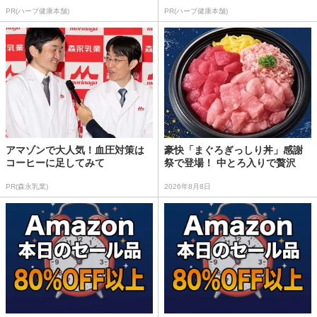
PR(ハーブ健康本舗)
PR(ハーブ健康本舗)
アマゾンで大人気！血圧対策は
豪快「まぐろぎっしり丼」感謝
コーヒーに足してみて
祭で登場！ 中とろ入りで贅沢
PR(森永乳業)
2026年8月8日