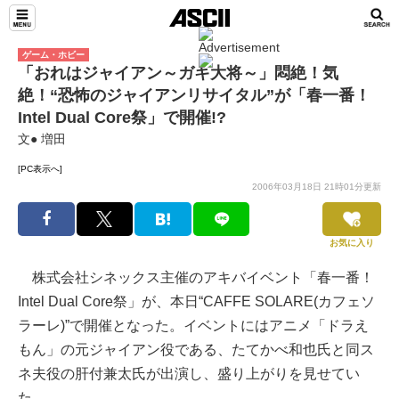
ゲーム・ホビー
「おれはジャイアン～ガキ大将～」悶絶！気
絶！“恐怖のジャイアンリサイタル”が「春一番！
Intel Dual Core祭」で開催!?
文● 増田
[PC表示へ]
2006年03月18日 21時01分更新
お気に入り
株式会社シネックス主催のアキバイベント「春一番！
Intel Dual Core祭」が、本日“CAFFE SOLARE(カフェソ
ラーレ)”で開催となった。イベントにはアニメ「ドラえ
もん」の元ジャイアン役である、たてかべ和也氏と同ス
ネ夫役の肝付兼太氏が出演し、盛り上がりを見せてい
た。