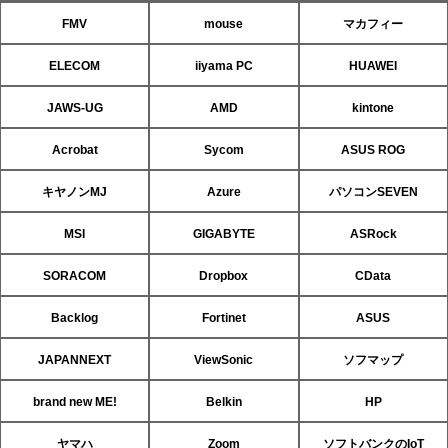
FMV
mouse
マカフィー
ELECOM
iiyama PC
HUAWEI
JAWS-UG
AMD
kintone
Acrobat
Sycom
ASUS ROG
キヤノンMJ
Azure
パソコンSEVEN
MSI
GIGABYTE
ASRock
SORACOM
Dropbox
CData
Backlog
Fortinet
ASUS
JAPANNEXT
ViewSonic
ソフマップ
brand new ME!
Belkin
HP
ヤマハ
Zoom
ソフトバンクのIoT