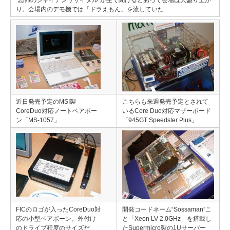
“恐怖のジャイアンリサイタル”が生で聞けるとあって会場は大盛り上が
り。会場内のデモ機では「ドラえもん」を流していた
近日発売予定のMSI製
こちらも来週発売予定とされて
CoreDuo対応ノートベアボー
いるCore Duo対応マザーボード
ン「MS-1057」
「945GT Speedster Plus」
FICのロゴが入ったCoreDuo対
開発コードネーム“Sossaman”こ
応の小型ベアボーン。外付け
と「Xeon LV 2.0GHz」を搭載し
のドライブ程度のサイズだ
たSupermicro製の1Uサーバー