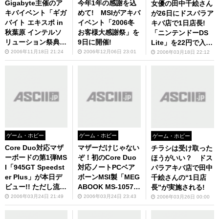
Gigabyte主催のア
今年1年の感謝を込
女優の田中千絵さん
キバイベント「ギガ
めて! MSIがアキバ
が26日にドスパラア
バイト エキスポ in
イベント「2006冬
キバ店で1日店長!
秋葉原 インテルソ
お客様大感謝祭」を
「ニンテンドーDS
リューション祭典」
9日に開催!
Lite」を22円で入手
が本日開催! 会場
できるチャンスも!
2006年11月18日 21:24
2006年12月06日 23:01
2006年03月18日 22:12
内は多数の来場者で
大賑わい
ゲーム・ホビー
ゲーム・ホビー
ゲーム・ホビー
Core Duo対応マザ
マザーだけじゃない
チラシは受け取った
ーボードの第1弾MS
ぞ！初のCore Duo
ほうがいい？ ドス
I「945GT Speedst
対応ノートPCベア
パラアキバ店で田中
er Plus」が本日デ
ボーンMSI製「MEG
千絵さんの“1日店
ビュー!! ただし流通
ABOOK MS-1057」
長”が実施される!
量は“極々”少量！
の販売もスタート！
2006年03月24日 21:49
2006年03月24日 23:43
2006年03月26日 00:00