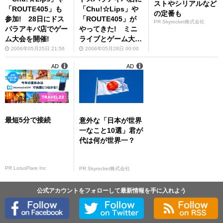
ストやシリアルなど
「ROUTE405」も
「Chu!☆Lips」や
の定番も
参加! 28日にドス
「ROUTE405」が
PR Skyrocket株式会社
パラアキバ店でゲー
やってきた! ミニ
ム大会を開催!
ライブとゲーム大会
で会場は大興奮!
2006年05月25日 21:56
2006年05月28日 00:00
AD
AD
最短5分で接続
意外な「日本が世界
一なこと10選」君が
代は何が世界一？
PR LotusFlare Inc
PR Skyrocket株式会社
公式アカウントをフォローして最新情報を手に入れよう