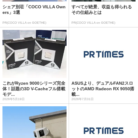
シェア別荘「COCO VILLA Own
すべてが絶景、収益も得られる
ers」3選
その仕組みとは
PR(COCO VILLA on GOETHE)
PR(COCO VILLA on GOETHE)
これがRyzen 9000シリーズ完全
ASUSより、デュアルFAN2スロ
体！話題の3D V-Cacheフル搭載
ットのAMD Radeon RX 9050搭
モデ...
載...
2026年5月19日
2026年7月31日