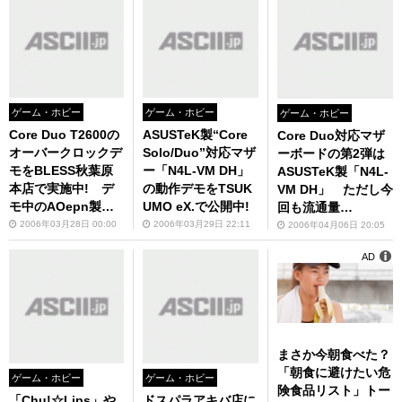
ゲーム・ホビー
ゲーム・ホビー
ゲーム・ホビー
Core Duo T2600の
ASUSTeK製“Core
Core Duo対応マザ
オーバークロックデ
Solo/Duo”対応マザ
ーボードの第2弾は
モをBLESS秋葉原
ー「N4L-VM DH」
ASUSTeK製「N4L-
本店で実施中! デ
の動作デモをTSUK
VM DH」 ただし今
モ中のAOepn製マ
UMO eX.で公開中!
回も流通量
ザーは来週発売予
は“極々”少量!
2006年03月28日 00:00
2006年03月29日 22:11
2006年04月06日 20:05
定!
AD
まさか今朝食べた？
「朝食に避けたい危
ゲーム・ホビー
ゲーム・ホビー
険食品リスト」トー
「Chu!☆Lips」や
ドスパラアキバ店に