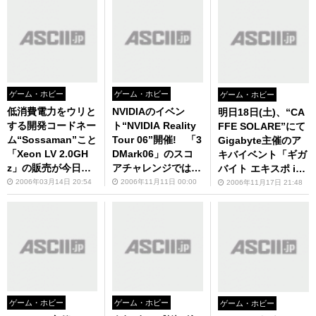
ゲーム・ホビー
ゲーム・ホビー
ゲーム・ホビー
低消費電力をウリと
NVIDIAのイベン
明日18日(土)、“CA
する開発コードネー
ト“NVIDIA Reality
FFE SOLARE”にて
ム“Sossaman”こと
Tour 06”開催! 「3
Gigabyte主催のア
「Xeon LV 2.0GH
DMark06」のスコ
キバイベント「ギガ
z」の販売が今日か
アチャレンジでは
バイト エキスポ in
らスタート！
(暫定)世界記録も誕
秋葉原 インテルソ
2006年03月14日 20:54
2006年11月11日 00:00
2006年11月17日 21:48
生!?
リューション祭典」
を開催！
ゲーム・ホビー
ゲーム・ホビー
ゲーム・ホビー