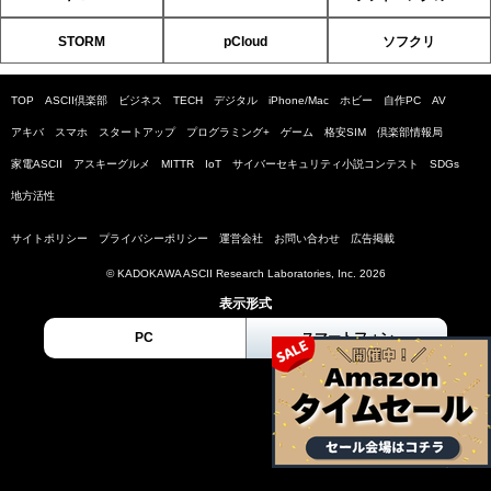
STORM
pCloud
ソフクリ
TOP
ASCII倶楽部
ビジネス
TECH
デジタル
iPhone/Mac
ホビー
自作PC
AV
アキバ
スマホ
スタートアップ
プログラミング+
ゲーム
格安SIM
倶楽部情報局
家電ASCII
アスキーグルメ
MITTR
IoT
サイバーセキュリティ小説コンテスト
SDGs
地方活性
サイトポリシー
プライバシーポリシー
運営会社
お問い合わせ
広告掲載
© KADOKAWA ASCII Research Laboratories, Inc. 2026
表示形式
PC
スマートフォン