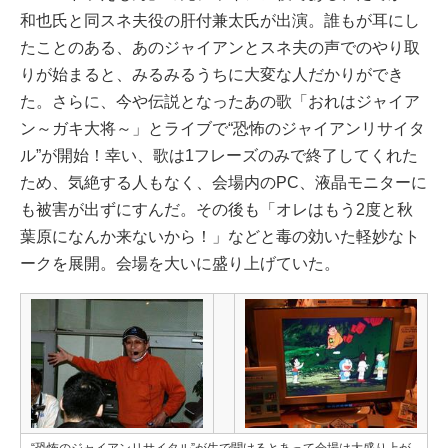
和也氏と同スネ夫役の肝付兼太氏が出演。誰もが耳にし
たことのある、あのジャイアンとスネ夫の声でのやり取
りが始まると、みるみるうちに大変な人だかりができ
た。さらに、今や伝説となったあの歌「おれはジャイア
ン～ガキ大将～」とライブで“恐怖のジャイアンリサイタ
ル”が開始！幸い、歌は1フレーズのみで終了してくれた
ため、気絶する人もなく、会場内のPC、液晶モニターに
も被害が出ずにすんだ。その後も「オレはもう2度と秋
葉原になんか来ないから！」などと毒の効いた軽妙なト
ークを展開。会場を大いに盛り上げていた。