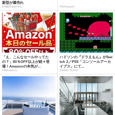
新型が爆売れ
PR(株式会社HAL)
PR(Amazon)
「え、こんなセールやってた
ハドソンの『ドラえもん』がSwi
の？」80％OFF以上が続々登
tch 2／PS5「コンソールアーカ
場！Amazonの本気が...
イブス」にて...
PR(Amazon)
2026年7月29日