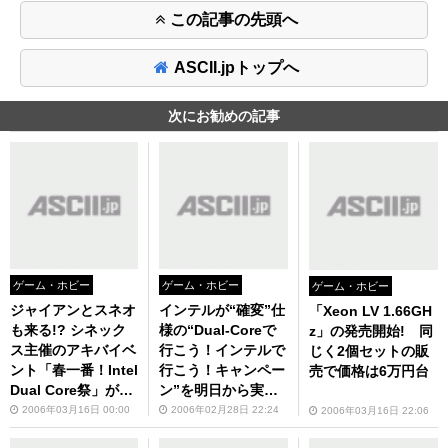
この記事の先頭へ
ASCII.jpトップへ
次にお勧めの記事
ゲーム・ホビー
ゲーム・ホビー
ゲーム・ホビー
ジャイアンとスネオ
インテルが“確変”仕
「Xeon LV 1.66GH
も来る!? シネック
様の“Dual-Coreで
z」の発売開始! 同
ス主催のアキバイベ
行こう！インテルで
じく2個セットの販
ント「春一番！Intel
行こう！キャンペー
売で価格は6万円台
Dual Core祭」が18
ン”を明日から実
日(土)開催予定
施！
2006年03月16日 00:00
2006年02月28日 22:24
2006年03月16日 22:06