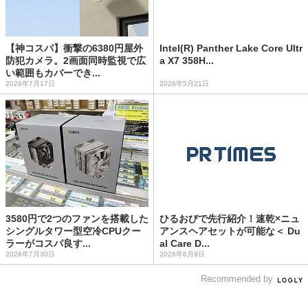
【神コスパ】衝撃の6380円屋外
Intel(R) Panther Lake Core Ultr
防犯カメラ。2画面同時監視で広
a X7 358H...
い範囲もカバーでき...
2026年7月17日
2026年5月21日
3580円で2つのファンを搭載した
ひるおびで先行紹介！速乾×ニュ
シングルタワー型空冷CPUクー
アンスヘアセットが可能な＜ Du
ラーがコスパ良す...
al Care D...
2026年7月30日
2026年6月9日
Recommended by