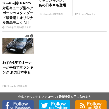
う車ランキング」
Shuttle製LGA775
あの日本車も登場
対応キューブ型ベア
ボーンのスタンダー
PR Skyrocket株式会社
PR LotusFlare Inc
ド版登場！オリジナ
ル液晶モニタも!!
2004年07月10日 23:22
AD
わずか1年でオーナ
ーが手放す車ランキ
ング あの日本車も
PR Skyrocket株式会社
公式アカウントをフォローして最新情報を手に入れよう