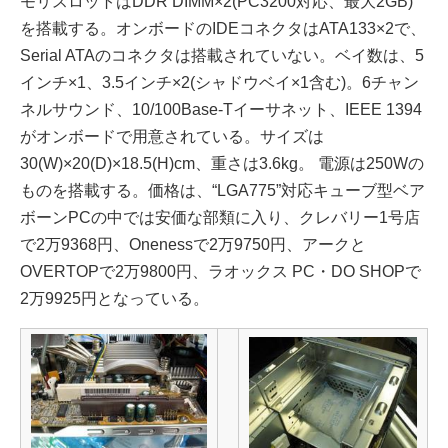
モリスロットはDDR DIMM×2(PC3200対応、最大2GB)
を搭載する。オンボードのIDEコネクタはATA133×2で、
Serial ATAのコネクタは搭載されていない。ベイ数は、5
インチ×1、3.5インチ×2(シャドウベイ×1含む)。6チャン
ネルサウンド、10/100Base-Tイーサネット、IEEE 1394
がオンボードで用意されている。サイズは
30(W)×20(D)×18.5(H)cm、重さは3.6kg。 電源は250Wの
ものを搭載する。価格は、“LGA775”対応キューブ型ベア
ボーンPCの中では安価な部類に入り、クレバリー1号店
で2万9368円、Onenessで2万9750円、アークと
OVERTOPで2万9800円、ラオックス PC・DO SHOPで
2万9925円となっている。