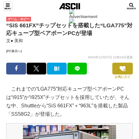
ゲーム・ホビー
“SiS 661FX”チップセットを搭載した“LGA775”対
応キューブ型ベアボーンPCが登場
文● 美和
[PC表示へ]
2004年12月07日 21時10分更新
お気に入り
これまでの“LGA775”対応キューブ型ベアボーンPC
は“i915”か“i925X”チップセットを採用していたが、そん
な中、Shuttleから“SiS 661FX”＋“963L”を搭載した製品
「SS58G2」が登場した。