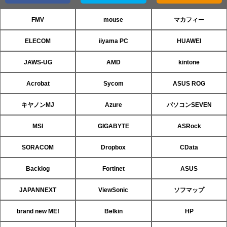
FMV
mouse
マカフィー
ELECOM
iiyama PC
HUAWEI
JAWS-UG
AMD
kintone
Acrobat
Sycom
ASUS ROG
キヤノンMJ
Azure
パソコンSEVEN
MSI
GIGABYTE
ASRock
SORACOM
Dropbox
CData
Backlog
Fortinet
ASUS
JAPANNEXT
ViewSonic
ソフマップ
brand new ME!
Belkin
HP