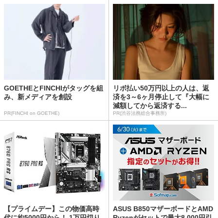
GOETHEとFINCHIがタッグを組
リボ払い50万円以上の人は、返
み、新メディアを創設
済を3～6ヶ月停止して『大幅に
減額してから返済する...
PR(FINCHI on GOETHE)
PR(渋谷法務総合事務所)
【プライムデー】この物価高時
ASUS B850マザーボードとAMD
代に約5000円から！ 1万円切り
Ryzenがセットで最大8,000円引