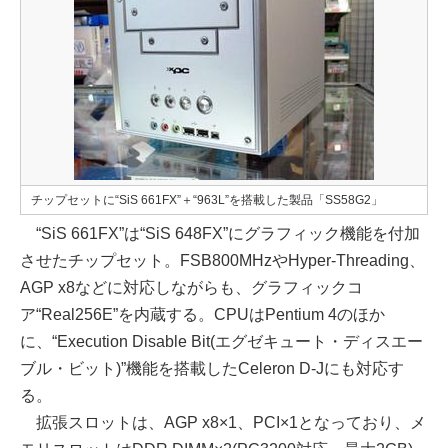
チップセットに“SiS 661FX”＋“963L”を搭載した製品「SS58G2」
“SiS 661FX”は“SiS 648FX”にグラフィック機能を付加
させたチップセット。FSB800MHzやHyper-Threading、
AGP x8などに対応しながらも、グラフィックコ
ア“Real256E”を内蔵する。CPUはPentium 4のほか
に、“Execution Disable Bit(エグゼキュート・ディスエー
ブル・ビット)”機能を搭載したCeleron D-Jにも対応す
る。
拡張スロットは、AGP x8×1、PCI×1となっており、メ