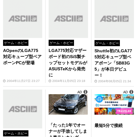
ゲーム・ホビー
ゲーム・ホビー
ゲーム・ホビー
AOpenのLGA775
LGA775対応マザー
Shuttle初のLGA77
対応キューブ型ベア
ボード初のSiS製チ
5対応キューブ型ベ
ボーンPCが登場
ップセットモデルが
アボーン「SB83G
ASUSTeKから発売
5」が本日デビュ
に
ー！
2004年11月27日 23:27
2004年11月05日 23:18
2004年08月05日 21:34
AD
AD
「たった1年でオー
最短5分で接続
ナーが手放してしま
ゲーム・ホビー