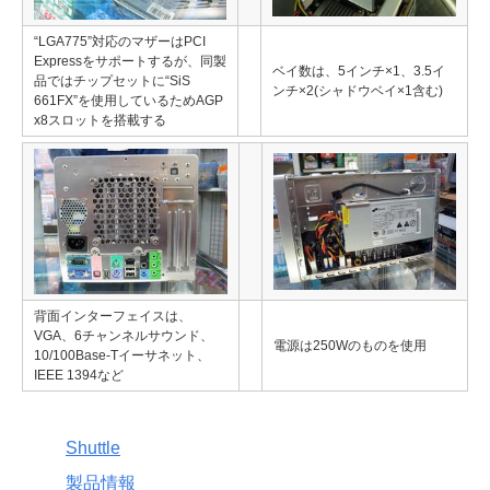
“LGA775”対応のマザーはPCI
Expressをサポートするが、同製
ベイ数は、5インチ×1、3.5イ
品ではチップセットに“SiS
ンチ×2(シャドウベイ×1含む)
661FX”を使用しているためAGP
x8スロットを搭載する
背面インターフェイスは、
VGA、6チャンネルサウンド、
電源は250Wのものを使用
10/100Base-Tイーサネット、
IEEE 1394など
Shuttle
製品情報