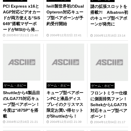
PCI Express x16と
Iwill製世界初のDual
謎の拡張スロットを
AGP対応ビデオカー
Opteron対応キュー
搭載?! Albatron初
ドが両方使える“SiS
ブ型ベアボーンが予
のキューブ型ベアボ
649”搭載マザーボ
約受付開始
ーンが発売に
ードがMSIから発売
に！
2005年07月21日 23:40
2004年12月22日 22:41
2004年12月16日 23:14
ゲーム・ホビー
ゲーム・ホビー
ゲーム・ホビー
Shuttleから4製品目
キューブ型ベアボー
フロントミラー仕様
のLGA775対応キュ
ンPCと液晶ディス
に側面排気ファン！
ーブ型ベアボーン！
プレイのクリスマス
SoltekからLGA775
今度は“i875P”を搭
限定お買い得セット
対応キューブ型ベア
載
がShuttleから！
ボーン！
2004年12月16日 21:21
2004年12月10日 21:39
2004年12月04日 21:17