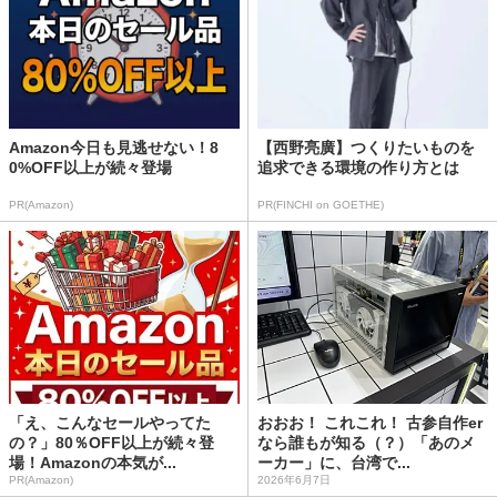
Amazon今日も見逃せない！8
【西野亮廣】つくりたいものを
0%OFF以上が続々登場
追求できる環境の作り方とは
PR(Amazon)
PR(FINCHI on GOETHE)
「え、こんなセールやってた
おおお！ これこれ！ 古参自作er
の？」80％OFF以上が続々登
なら誰もが知る（？）「あのメ
場！Amazonの本気が...
ーカー」に、台湾で...
PR(Amazon)
2026年6月7日