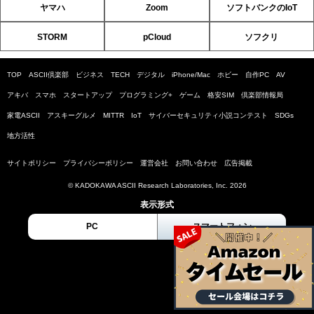
ヤマハ
Zoom
ソフトバンクのIoT
STORM
pCloud
ソフクリ
TOP
ASCII倶楽部
ビジネス
TECH
デジタル
iPhone/Mac
ホビー
自作PC
AV
アキバ
スマホ
スタートアップ
プログラミング+
ゲーム
格安SIM
倶楽部情報局
家電ASCII
アスキーグルメ
MITTR
IoT
サイバーセキュリティ小説コンテスト
SDGs
地方活性
サイトポリシー
プライバシーポリシー
運営会社
お問い合わせ
広告掲載
© KADOKAWA ASCII Research Laboratories, Inc. 2026
表示形式
PC
スマートフォン