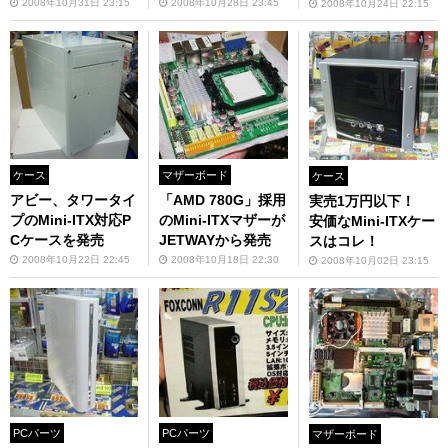
2008年10月31日 23:15
2008年10月28日 23:45
2008年10月24日 22:15
ケース
マザーボード
ケース
アビー、タワータイ
「AMD 780G」採用
実売1万円以下！
プのMini-ITX対応P
のMini-ITXマザーが
安価なMini-ITXケー
Cケースを発売
JETWAYから発売
スはコレ！
2008年10月22日 22:45
2008年10月18日 22:30
2008年10月02日 23:15
PCパーツ
PCパーツ
マザーボード