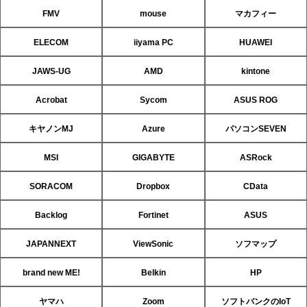
FMV
mouse
マカフィー
ELECOM
iiyama PC
HUAWEI
JAWS-UG
AMD
kintone
Acrobat
Sycom
ASUS ROG
キヤノンMJ
Azure
パソコンSEVEN
MSI
GIGABYTE
ASRock
SORACOM
Dropbox
CData
Backlog
Fortinet
ASUS
JAPANNEXT
ViewSonic
ソフマップ
brand new ME!
Belkin
HP
ヤマハ
Zoom
ソフトバンクのIoT