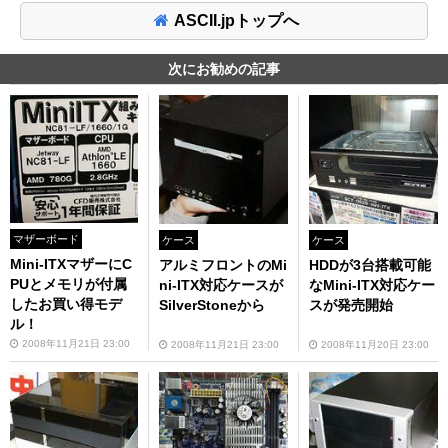
ASCII.jpトップへ
次にお勧めの記事
マザーボード
ケース
ケース
Mini-ITXマザーにC
アルミフロントのMi
HDDが3台搭載可能
PUとメモリが付属
ni-ITX対応ケースが
なMini-ITX対応ケー
したお買い得モデ
SilverStoneから
スが発売開始
ル！
2008年11月21日 23:00
2008年11月21日 23:00
2008年11月20日 23:00