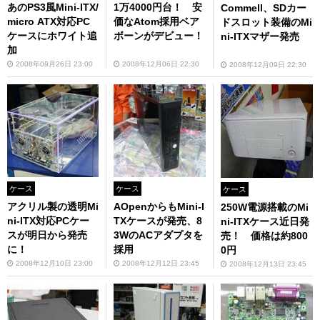
あのPS3風Mini-ITX/
1万4000円台！ 安
Commell、SDカー
micro ATX対応PC
価なAtom採用ベア
ドスロット装備のMi
ケースにホワイト追
ボーンがデビュー！
ni-ITXマザー発売
加
2008年09月26日 23:00
2008年12月06日 22:30
2008年12月09日 22:30
ケース
ケース
ケース
アクリル製の透明Mi
AOpenからもMini-I
250W電源搭載のMi
ni-ITX対応PCケー
TXケースが発売、8
ni-ITXケース近日発
スが明日から発売
3WのACアダプタを
売！ 価格は約800
に！
採用
0円
2008年12月10日 23:00
2008年12月12日 23:45
2008年12月13日 23:45