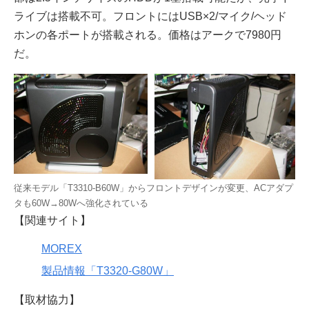
ライブは搭載不可。フロントにはUSB×2/マイク/ヘッド
ホンの各ポートが搭載される。価格はアークで7980円
だ。
従来モデル「T3310-B60W」からフロントデザインが変更、ACアダプ
タも60W→80Wへ強化されている
【関連サイト】
MOREX
製品情報「T3320-G80W」
【取材協力】