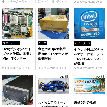
2009年01月29日 20:30
2009年01月31日 23:00
2009年02月12日 20:30
マザーボード
ケース
マザーボード
DVIが付いたネット
金色のAOpen製限
インテル純正のAto
ブック仕様の省電力
定Mini-ITXケースが
mマザーに新モデル
Mini-ITXマザー
販売開始！
「D945GCLF2D」
が登場
2009年02月14日 21:00
2009年02月19日 21:30
2009年03月07日 22:30
AD
AD
わずか1年でオーナ
最短5分で接続