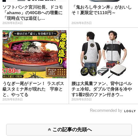
ソフトバンク宮川社長、ドコモ
「鬼おろし牛タン丼」がおいし
「ahamo」の40GBへの増量に
そ！夏限定で1110円～
「現時点では追従し...
2026年8月4日
2026年8月5日
うなぎ一尾がドーン！ ラスボス
腰は大風量ファン、背中はペル
級スタミナ丼が現れた 宇奈と
チェ冷却。ダブルで身体を冷や
と、やってる
す1着2役のファン付きウ...
2026年8月6日
2026年8月5日
Recommended by
この記事の先頭へ