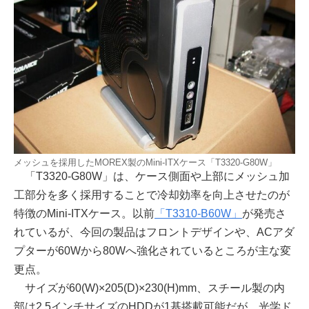
メッシュを採用したMOREX製のMini-ITXケース「T3320-G80W」
「T3320-G80W」は、ケース側面や上部にメッシュ加
工部分を多く採用することで冷却効率を向上させたのが
特徴のMini-ITXケース。以前
「T3310-B60W」
が発売さ
れているが、今回の製品はフロントデザインや、ACアダ
プターが60Wから80Wへ強化されているところが主な変
更点。
サイズが60(W)×205(D)×230(H)mm、スチール製の内
部は2.5インチサイズのHDDが1基搭載可能だが、光学ド