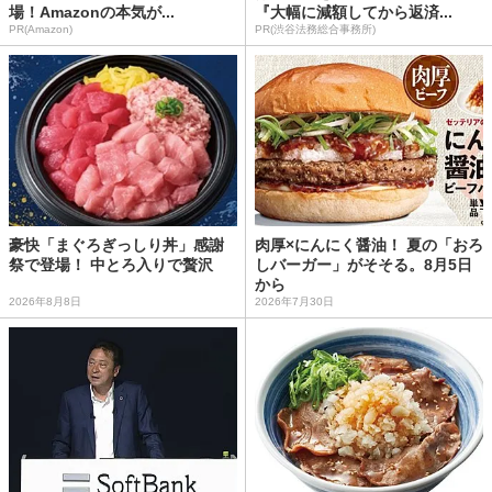
場！Amazonの本気が...
『大幅に減額してから返済...
PR(Amazon)
PR(渋谷法務総合事務所)
豪快「まぐろぎっしり丼」感謝
肉厚×にんにく醤油！ 夏の「おろ
祭で登場！ 中とろ入りで贅沢
しバーガー」がそそる。8月5日
から
2026年8月8日
2026年7月30日