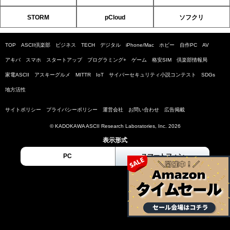
STORM
pCloud
ソフクリ
TOP
ASCII倶楽部
ビジネス
TECH
デジタル
iPhone/Mac
ホビー
自作PC
AV
アキバ
スマホ
スタートアップ
プログラミング+
ゲーム
格安SIM
倶楽部情報局
家電ASCII
アスキーグルメ
MITTR
IoT
サイバーセキュリティ小説コンテスト
SDGs
地方活性
サイトポリシー
プライバシーポリシー
運営会社
お問い合わせ
広告掲載
© KADOKAWA ASCII Research Laboratories, Inc. 2026
表示形式
PC
スマートフォン