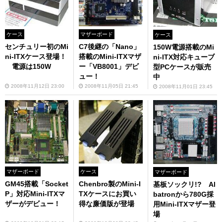
ケース
マザーボード
ケース
センチュリー初のMi
C7後継の「Nano」
150W電源搭載のMi
ni-ITXケース登場！
搭載のMini-ITXマザ
ni-ITX対応キューブ
電源は150W
ー「VB8001」デビ
型PCケースが販売
ュー！
中
2008年11月12日 23:00
2008年11月05日 21:45
2008年11月01日 23:45
マザーボード
ケース
マザーボード
GM45搭載「Socket
Chenbro製のMini-I
基板ソックリ!? Al
P」対応Mini-ITXマ
TXケースにお買い
batronから780G採
ザーがデビュー！
得な廉価版が登場
用Mini-ITXマザー登
場