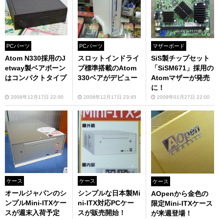
PCパーツ
PCパーツ
マザーボード
Atom N330採用のJ
スロットインドライ
SiS製チップセット
etway製ベアボーン
ブ標準搭載のAtom
「SiSM671」採用の
はコンパクトタイプ
330ベアがデビュー
Atomマザーが発売
に！
2008年12月17日 22:00
2008年12月17日 23:45
2009年01月27日 22:00
ケース
ケース
ケース
オールジャパンのシ
シンプルな日本製Mi
AOpenから金色の
ンプルMini-ITXケー
ni-ITX対応PCケー
限定Mini-ITXケース
スが週末入荷予定
スが販売開始！
が来週登場！