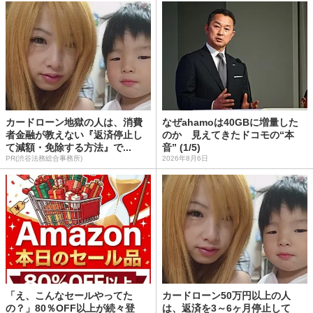
カードローン地獄の人は、消費
なぜahamoは40GBに増量した
者金融が教えない『返済停止し
のか 見えてきたドコモの“本
て減額・免除する方法』で...
音” (1/5)
PR(渋谷法務総合事務所)
2026年8月6日
「え、こんなセールやってた
カードローン50万円以上の人
の？」80％OFF以上が続々登
は、返済を3～6ヶ月停止して