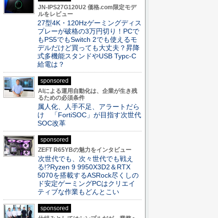
JN-IPS27G120U2 価格.com限定モデ
ルをレビュー
27型4K・120Hzゲーミングディス
プレーが破格の3万円切り！PCで
もPS5でもSwitch 2でも使えるモ
デルだけど買っても大丈夫？昇降
式多機能スタンドやUSB Typc-C
給電は？
sponsored
AIによる運用自動化は、企業が生き残
るための必須条件
属人化、人手不足、アラートだら
け 「FortiSOC」が目指す次世代
SOC改革
sponsored
ZEFT R65YBの魅力をインタビュー
次世代でも、次々世代でも戦え
る!?Ryzen 9 9950X3D2＆RTX
5070を搭載するASRock尽くしの
ド安定ゲーミングPCはクリエイ
ティブな作業もどんとこい
sponsored