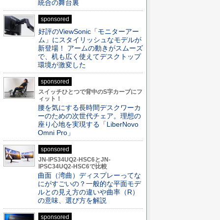
統合の舞台裏
sponsored
好評のViewSonic「モニターアー
ム」にスタイリッシュなモデルが
新登場！ アームの動きがスムーズ
で、机も広く使えてデスクトップ
環境が激変した
sponsored
スイッチひとつで背中のS字カーブにフ
ィット！
腰を気にする長時間デスクワーカ
ーのための次世代チェア。理想の
座り心地を実現する「LiberNovo
Omni Pro」
sponsored
JN-IPS34UQ2-HSC6とJN-
IPSC34UQ2-HSC6で比較
曲面（湾曲）ディスプレーってな
にがすごいの？一般的な平面モデ
ルとの見え方の違いや曲率（R）
の意味、選び方を解説
sponsored