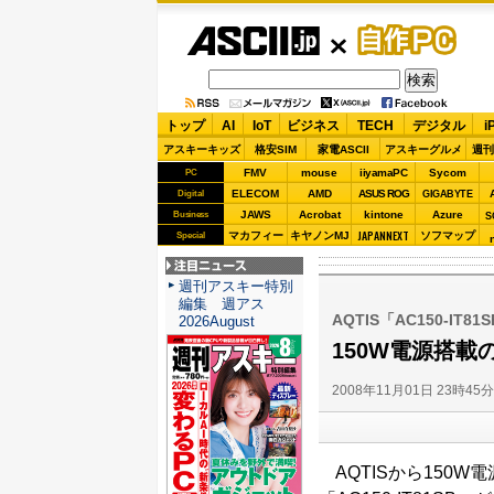
ASCII.jp
自作PC
トップ
AI
IoT
ビジネス
TECH
デジタル
i
アスキーキッズ
格安SIM
家電ASCII
アスキーグルメ
週刊
FMV
mouse
iiyamaPC
Sycom
PC
ELECOM
AMD
ASUS ROG
Digital
GIGABYTE
JAWS
Acrobat
kintone
Azure
Business
S
JAPANNEXT
マカフィー
キヤノンMJ
ソフマップ
Special
注目ニュース
週刊アスキー特別
編集 週アス
AQTIS「AC150-IT81
2026August
150W電源搭載の
2008年11月01日 23時45
AQTISから150W電