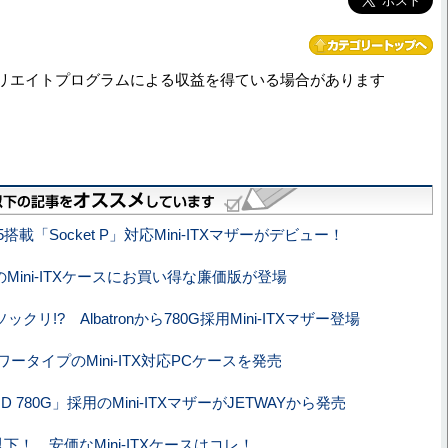
リエイトプログラムによる収益を得ている場合があります
5搭載「Socket P」対応Mini-ITXマザーがデビュー！
o製のMini-ITXケースにお買い得な廉価版が登場
ックリ!? Albatronから780G採用Mini-ITXマザー登場
ータイプのMini-ITX対応PCケースを発売
D 780G」採用のMini-ITXマザーがJETWAYから発売
下！ 安価なMini-ITXケースはコレ！