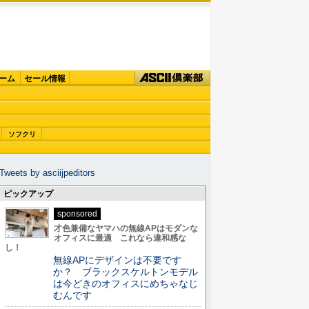
ーム
セール情報
ソフクリ
Tweets by asciijpeditors
ピックアップ
sponsored
才色兼備なヤマハの無線APはモダンな
オフィスに最適 これなら違和感な
し！
無線APにデザインは不要です
か？ ブラックスケルトンモデル
は今どきのオフィスにめちゃなじ
むんです