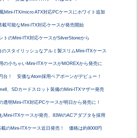
風Mini-ITX/micro ATX対応PCケースにホワイト追加
搭載可能なMini-ITX対応ケースが発売開始
のMini-ITX対応ケースがSilverStoneから
円台のスタイリッシュなアルミ製スリムMini-ITXケース
の小ちゃいMini-ITXケースがMOREXから発売に
00円台！ 安価なAtom採用ベアボーンがデビュー！
mell、SDカードスロット装備のMini-ITXマザー発売
透明Mini-ITX対応PCケースが明日から発売に！
らもMini-ITXケースが発売、83WのACアダプタを採用
搭載のMini-ITXケース近日発売！ 価格は約8000円