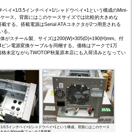
×1/3.5インチベイ×1/シャドウベイ×1という構成のMini-
PCケース。背面にはこのケースサイズでは比較的大きめな
載する。搭載電源はSerial ATAコネクタが2つ用意される
いる。
チール製、サイズは200(W)×305(D)×190(H)mm。付
24ピン電源変換ケーブルを同梱する。価格はアークで1万
、価格未定ながらTWOTOP秋葉原本店にも入荷済みとなってい
1/3.5インチベイ×1/シャドウベイ×1という構成。背面にはこのケース
きめな90mm角ファンを1基搭載