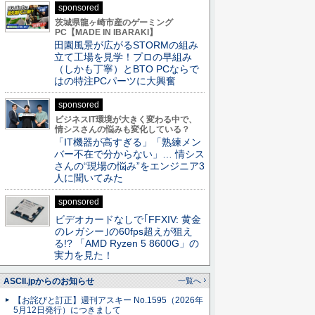
sponsored
茨城県龍ヶ崎市産のゲーミング
PC【MADE IN IBARAKI】
田園風景が広がるSTORMの組み
立て工場を見学！プロの早組み
（しかも丁寧）とBTO PCならで
はの特注PCパーツに大興奮
sponsored
ビジネスIT環境が大きく変わる中で、
情シスさんの悩みも変化している？
「IT機器が高すぎる」「熟練メン
バー不在で分からない」… 情シス
さんの“現場の悩み”をエンジニア3
人に聞いてみた
sponsored
ビデオカードなしで｢FFXIV: 黄金
のレガシー｣の60fps超えが狙え
る!? 「AMD Ryzen 5 8600G」の
実力を見た！
ASCII.jpからのお知らせ
一覧へ
【お詫びと訂正】週刊アスキー No.1595（2026年
5月12日発行）につきまして