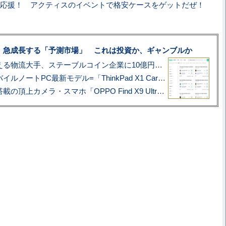
応援！ アクティスのイベントで格安ケースをゲットだぜ！
、急成長する「予測市場」 これは投資か、ギャンブルか
アマゾン配送を支える物流大手、ステーブルコイン企業に10億円投資のワケ
あこがれの旗艦モバイルノートPC最新モデル=「ThinkPad X1 Carbon Gen 14 Aura Edition」実機レビュー
ハッセルブラッド搭載の頂上カメラ・スマホ「OPPO Find X9 Ultra」実写レビュー=プロが本気で徹底撮影しました!!