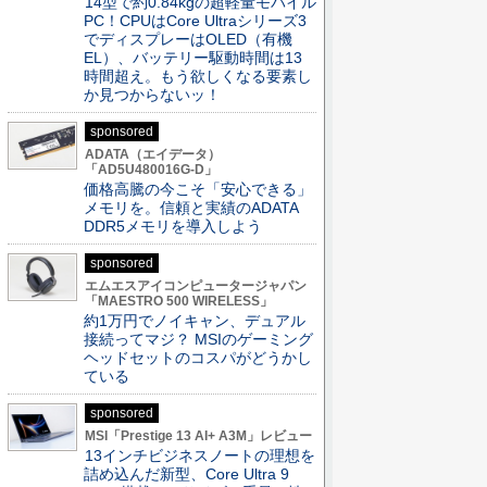
14型で約0.84kgの超軽量モバイル
PC！CPUはCore Ultraシリーズ3
でディスプレーはOLED（有機
EL）、バッテリー駆動時間は13
時間超え。もう欲しくなる要素し
か見つからないッ！
sponsored
ADATA（エイデータ）
「AD5U480016G-D」
価格高騰の今こそ「安心できる」
メモリを。信頼と実績のADATA
DDR5メモリを導入しよう
sponsored
エムエスアイコンピュータージャパン
「MAESTRO 500 WIRELESS」
約1万円でノイキャン、デュアル
接続ってマジ？ MSIのゲーミング
ヘッドセットのコスパがどうかし
ている
sponsored
MSI「Prestige 13 AI+ A3M」レビュー
13インチビジネスノートの理想を
詰め込んだ新型、Core Ultra 9