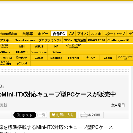
Phone/Mac
自動車
ホビー
自作PC
AV
アキバ
スマホ
ゲ
スタートアップ
アスキー
TeamLeaders
プログラミング+
SDGs
地方活性
PUACL2026
ChallengersJP
パソコン
ゲーミングPC
MSI
ASUS
HP
STORM
SEVEN
ASRock
HUAWEI
ViewSonic
Belkin
ソフトバンクの
Dropbox
CData
Backlog
Fortinet
ヤマハ
Zoom
ORACOM
IoT
brand
pCloud
new ME!
SB」
Mini-ITX対応キューブ型PCケースが販売中
分更新
文● 増田
お気に入り
一覧
源を標準搭載するMini-ITX対応のキューブ型PCケース