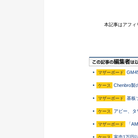
本記事はアフィ
GM4
マザーボード
Chenbr
ケース
基板ソ
マザーボード
アビー、タワ
ケース
「AM
マザーボード
実売1万円以
ケース