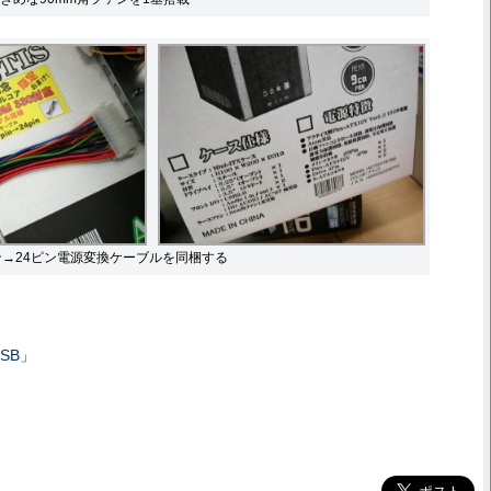
ン→24ピン電源変換ケーブルを同梱する
1SB」