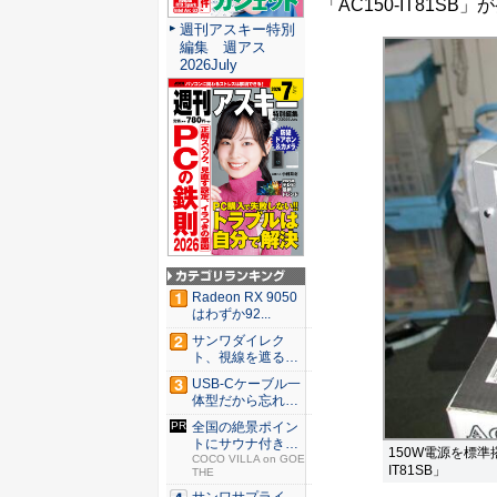
「AC150-IT81SB
週刊アスキー特別
編集 週アス
2026July
Radeon RX 9050
はわずか92...
サンワダイレク
ト、視線を遮るフ
ェルト製デ...
USB-Cケーブル一
体型だから忘れな
い！...
全国の絶景ポイン
トにサウナ付きの
150W電源を標準搭
シェア別...
COCO VILLA on GOE
IT81SB」
THE