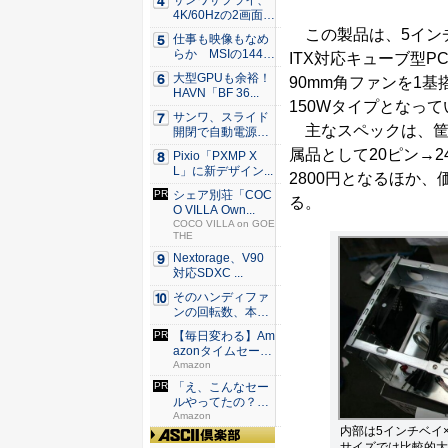
サンワサプライ、
4K/60Hzの2画面
出...
この製品は、5インチベイ
仕事も映像もなめ
らか MSIの144H
ITX対応キューブ型
z...
大型GPUも余裕！
90mm角ファンを1基搭
HAVN「BF 36...
150Wタイプとなって
サンワ、スライド
主なスペックは、筐体がス
開閉で自動電源O
N/OF...
属品として20ピン→
Pixio「PXMP X
L」に新デザイン...
2800円となるほか
シェア別荘「COC
る。
O VILLA Own...
COCO VILLA on GOE
THE
Nextorage、V90
対応SDXC ...
そのハンディファ
ンの回転数、本
当？ 20...
【毎日変わる】Am
azonタイムセール
が...
Amazon
「え、こんなセー
ルやってたの？」
80％O...
Amazon
内部は5インチベイ×
サイズでは比較的大