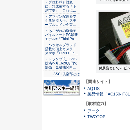
ASCII倶楽部
・プロ野球も対象
に、急成長する「予
測市場」 これは…
・アマゾン配送を支
える物流大手、ステ
ーブルコイン企業…
・あこがれの旗艦モ
バイルノートPC最新
モデル=「ThinkPa…
・ハッセルブラッド
搭載の頂上カメラ・
スマホ「OPPO Fin…
・トランプ氏、SNS
投稿を月1620万円で
販売 金融機関向…
付属品として20ピ
ASCII倶楽部とは
【関連サイト】
AQTIS
製品情報「AC150-IT8
【取材協力】
アーク
TWOTOP