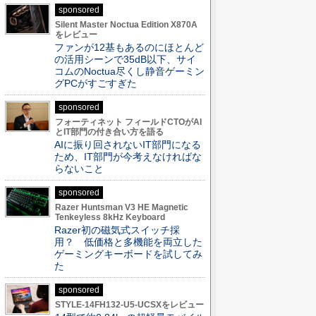
sponsored
Silent Master Noctua Edition X870A
をレビュー
ファンが12基もあるのにほとんど
の活用シーンで35dB以下、サイ
コムのNoctua尽くし静音ゲーミン
グPCがすごすぎた
sponsored
フォーティネット フィールドCTOがAI
とIT部門の付き合い方を語る
AIに振り回されないIT部門になる
ため、IT部門が今考えなければな
らないこと
sponsored
Razer Huntsman V3 HE Magnetic
Tenkeyless 8kHz Keyboard
Razer初の磁気式スイッチ採
用？ 低価格と多機能を両立した
ゲーミングキーボードを試してみ
た
sponsored
STYLE-14FH132-U5-UCSXをレビュー