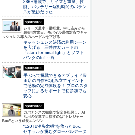
386H搭載で、サイズと重量、性
能、バッテリー駆動時間のバラン
スが絶妙だった
sponsored
シリーズ最小・最軽量、申し込みから
最短4営業日。モバイル通信対応でキャ
ッシュレス導入のハードルを下げる
キャッシュレス決済の利用シーン
を広げる 三井住友カードの
「stera terminal light」とソフト
バンクのIoT回線
sponsored
手ぶらで挑戦できるアプライド豊
田店の自作PC組み立てイベント
で感動の完成体験を！ プロのスタ
ッフによるサポートで初参加でも
安心
sponsored
ガバナンスの徹底で安全を担保し、AI
活用の促進で目指すのは“トレジャー
Box”という成長エンジン
“120TB消失危機”を救ったBox。
ゼネラルが挑むグローバルデータ