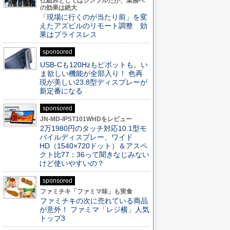
仕組みとしてはシンプルだが、業務へ
の効果は絶大
「現場に行くのが当たり前」を変
えたアズビルのリモート調整 効
果はプライスレス
sponsored
USB-Cも120Hzもピボットも。い
ま欲しい機能が全部入り！ 色再
現が美しい23.8型ディスプレーが
新定番になる
sponsored
JN-MD-IPST101WHDをレビュー
2万1980円のタッチ対応10.1型モ
バイルディスプレー、ワイド
HD（1540×720ドット）＆アスペ
クト比77：36って聞きなじみない
けど使いやすいの？
sponsored
ファミチキ「ファミマ味」も実食
ファミチキの次に売れている商品
が意外！ ファミマ「レジ横」人気
トップ3