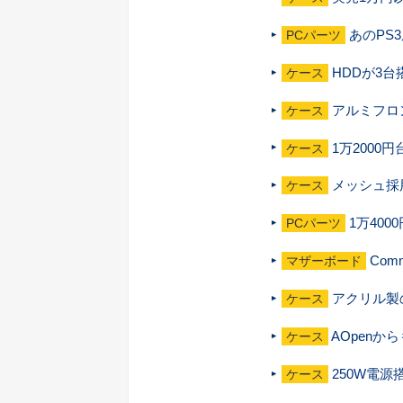
あのPS3
PCパーツ
HDDが3台
ケース
アルミフロント
ケース
1万2000
ケース
メッシュ採用
ケース
1万40
PCパーツ
Com
マザーボード
アクリル製の
ケース
AOpenか
ケース
250W電源
ケース