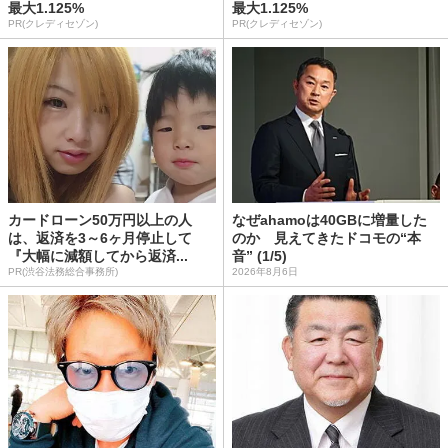
最大1.125%
最大1.125%
PR(クレディセゾン)
PR(クレディセゾン)
カードローン50万円以上の人
なぜahamoは40GBに増量した
は、返済を3～6ヶ月停止して
のか 見えてきたドコモの“本
『大幅に減額してから返済...
音” (1/5)
PR(渋谷法務総合事務所)
2026年8月6日