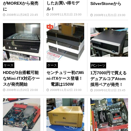
したお買い得モデ
がMOREXから発売
SilverStoneから
ル！
に
2008年11月21日 23:00
2008年11月28日 23:45
2008年11月21日 23:00
ケース
ケース
PCパーツ
HDDが3台搭載可能
センチュリー初のMi
1万7000円で買える
なMini-ITX対応ケー
ni-ITXケース登場！
デュアルコアAtom
スが発売開始
電源は150W
採用ベアが発売！
2008年11月20日 23:00
2008年11月12日 23:00
2009年02月12日 23:45