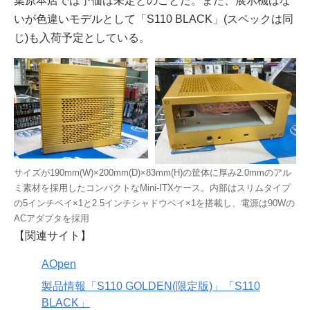
葉原本店では予価は未定とのことだ。また、展示機はな
いが色違いモデルとして「S110 BLACK」(スペックは同
じ)も入荷予定としている。
サイズが190mm(W)×200mm(D)×83mm(H)の筐体に厚み2.0mmのアル
ミ素材を採用したコンパクトなMini-ITXケース。内部はスリムタイプ
の5インチベイ×1と2.5インチシャドウベイ×1を搭載し、電源は90Wの
ACアダプタを採用
【関連サイト】
AOpen
製品情報「S110 GOLDEN(限定版)」「S110
BLACK」