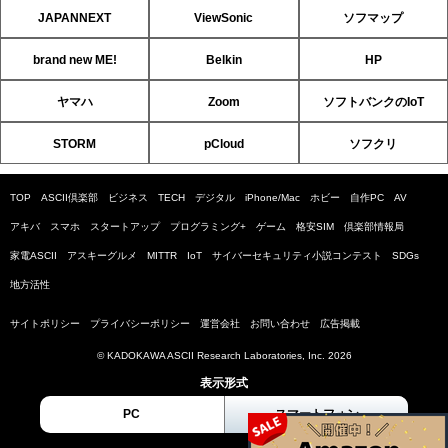
JAPANNEXT
ViewSonic
ソフマップ
brand new ME!
Belkin
HP
ヤマハ
Zoom
ソフトバンクのIoT
STORM
pCloud
ソフクリ
TOP
ASCII倶楽部
ビジネス
TECH
デジタル
iPhone/Mac
ホビー
自作PC
AV
アキバ
スマホ
スタートアップ
プログラミング+
ゲーム
格安SIM
倶楽部情報局
家電ASCII
アスキーグルメ
MITTR
IoT
サイバーセキュリティ小説コンテスト
SDGs
地方活性
サイトポリシー
プライバシーポリシー
運営会社
お問い合わせ
広告掲載
© KADOKAWA ASCII Research Laboratories, Inc. 2026
表示形式
PC
スマートフォン