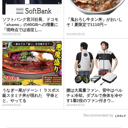
ソフトバンク宮川社長、ドコモ
「鬼おろし牛タン丼」がおいし
「ahamo」の40GBへの増量に
そ！夏限定で1110円～
「現時点では追従し...
2026年8月4日
2026年8月5日
うなぎ一尾がドーン！ ラスボス
腰は大風量ファン、背中はペル
級スタミナ丼が現れた 宇奈と
チェ冷却。ダブルで身体を冷や
と、やってる
す1着2役のファン付きウ...
2026年8月6日
2026年8月5日
Recommended by