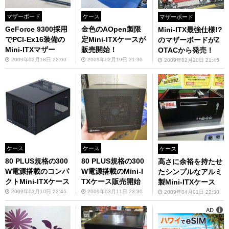
マザーボード
ケース
マザーボード
GeForce 9300採用
金色のAOpen製限
Mini-ITX最強仕様!?
でPCI-Ex16装備の
定Mini-ITXケースが
のマザーボードがZ
Mini-ITXマザー
販売開始！
OTACから発売！
2009年02月18日 22:00
2009年02月19日 21:30
2009年02月20日 21:45
ケース
ケース
ケース
80 PLUS規格の300
80 PLUS規格の300
高さに余裕を持たせ
W電源搭載のコンパ
W電源搭載のMini-I
たシンプルなアルミ
クトMini-ITXケース
TXケース販売開始
製Mini-ITXケース
2009年03月10日 22:45
2009年03月11日 23:30
2009年04月01日 22:30
AD