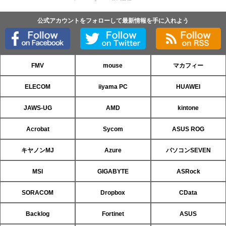
公式アカウントをフォローして最新情報を手に入れよう
FMV
mouse
マカフィー
ELECOM
iiyama PC
HUAWEI
JAWS-UG
AMD
kintone
Acrobat
Sycom
ASUS ROG
キヤノンMJ
Azure
パソコンSEVEN
MSI
GIGABYTE
ASRock
SORACOM
Dropbox
CData
Backlog
Fortinet
ASUS