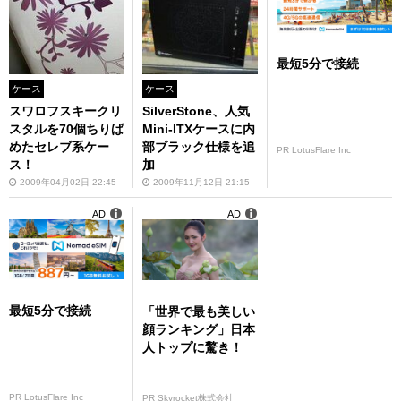
最短5分で接続
ケース
ケース
スワロフスキークリ
SilverStone、人気
スタルを70個ちりば
Mini-ITXケースに内
めたセレブ系ケー
部ブラック仕様を追
PR LotusFlare Inc
ス！
加
2009年04月02日 22:45
2009年11月12日 21:15
AD
AD
最短5分で接続
「世界で最も美しい
顔ランキング」日本
人トップに驚き！
PR LotusFlare Inc
PR Skyrocket株式会社