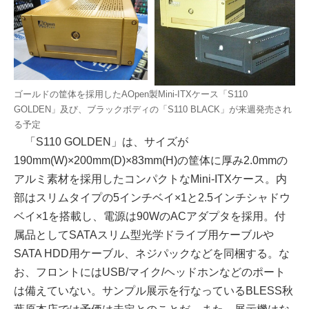
ゴールドの筐体を採用したAOpen製Mini-ITXケース「S110
GOLDEN」及び、ブラックボディの「S110 BLACK」が来週発売され
る予定
「S110 GOLDEN」は、サイズが
190mm(W)×200mm(D)×83mm(H)の筐体に厚み2.0mmの
アルミ素材を採用したコンパクトなMini-ITXケース。内
部はスリムタイプの5インチベイ×1と2.5インチシャドウ
ベイ×1を搭載し、電源は90WのACアダプタを採用。付
属品としてSATAスリム型光学ドライブ用ケーブルや
SATA HDD用ケーブル、ネジパックなどを同梱する。な
お、フロントにはUSB/マイク/ヘッドホンなどのポート
は備えていない。サンプル展示を行なっているBLESS秋