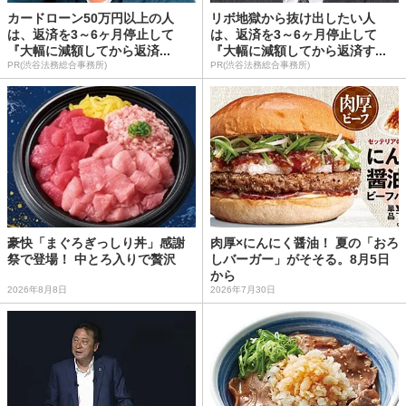
カードローン50万円以上の人
リボ地獄から抜け出したい人
は、返済を3～6ヶ月停止して
は、返済を3～6ヶ月停止して
『大幅に減額してから返済...
『大幅に減額してから返済す...
PR(渋谷法務総合事務所)
PR(渋谷法務総合事務所)
豪快「まぐろぎっしり丼」感謝
肉厚×にんにく醤油！ 夏の「おろ
祭で登場！ 中とろ入りで贅沢
しバーガー」がそそる。8月5日
から
2026年8月8日
2026年7月30日