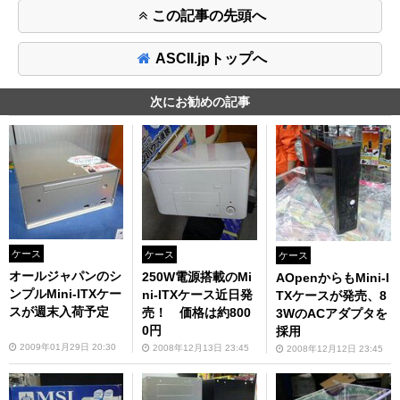
この記事の先頭へ
ASCII.jpトップへ
次にお勧めの記事
ケース
ケース
ケース
オールジャパンのシ
250W電源搭載のMi
AOpenからもMini-I
ンプルMini-ITXケー
ni-ITXケース近日発
TXケースが発売、8
スが週末入荷予定
売！ 価格は約800
3WのACアダプタを
0円
採用
2009年01月29日 20:30
2008年12月13日 23:45
2008年12月12日 23:45