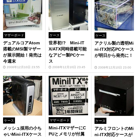
マザーボード
ケース
ケース
デュアルコアAtom
世界初!? Mini-IT
アクリル製の透明Mi
搭載のMSI製マザー
X/ATX同時搭載可能
ni-ITX対応PCケース
が展示開始！発売は
なアビー製PCケー
が明日から発売に！
今週末
ス
2008年12月10日 23:55
2008年12月10日 23:45
2008年12月10日 23:00
マザーボード
ケース
ケース
Mini-ITXマザーにC
メッシュ採用の小ち
アルミフロントのMi
PUとメモリが付属
ゃいMini-ITXケース
ni-ITX対応ケースが