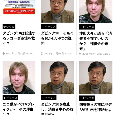
デジタル
トピックス
トピックス
ダビング10は低迷す
ダビング10 そもそ
津田大介が語る「消
るレコーダ市場を救
もおかしい6つの疑
費者不在でいいの
う？
問
か？ 補償金の未
来」
2007年12月11日 00:00
2008年07月08日 11:00
2008年07月25日 11:00
トピックス
トピックス
トピックス
ニコ動が○でTVブレ
ダビング10を廃止
国費投入の前に地デ
イクが× その理由
し、消費者中心の放
ジの計画を凍結せよ
は？
送行政へ