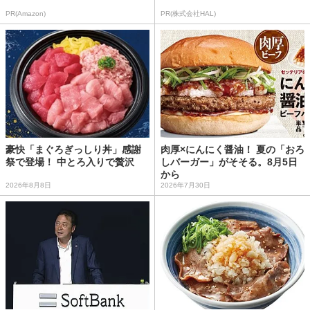
PR(Amazon)
PR(株式会社HAL)
豪快「まぐろぎっしり丼」感謝
肉厚×にんにく醤油！ 夏の「おろ
祭で登場！ 中とろ入りで贅沢
しバーガー」がそそる。8月5日
から
2026年8月8日
2026年7月30日