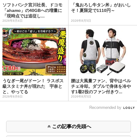
ソフトバンク宮川社長、ドコモ
「鬼おろし牛タン丼」がおいし
「ahamo」の40GBへの増量に
そ！夏限定で1110円～
「現時点では追従し...
2026年8月4日
2026年8月5日
うなぎ一尾がドーン！ ラスボス
腰は大風量ファン、背中はペル
級スタミナ丼が現れた 宇奈と
チェ冷却。ダブルで身体を冷や
と、やってる
す1着2役のファン付きウ...
2026年8月6日
2026年8月5日
Recommended by
この記事の先頭へ