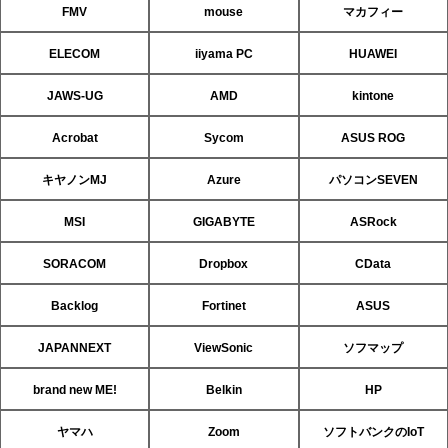
FMV
mouse
マカフィー
ELECOM
iiyama PC
HUAWEI
JAWS-UG
AMD
kintone
Acrobat
Sycom
ASUS ROG
キヤノンMJ
Azure
パソコンSEVEN
MSI
GIGABYTE
ASRock
SORACOM
Dropbox
CData
Backlog
Fortinet
ASUS
JAPANNEXT
ViewSonic
ソフマップ
brand new ME!
Belkin
HP
ヤマハ
Zoom
ソフトバンクのIoT