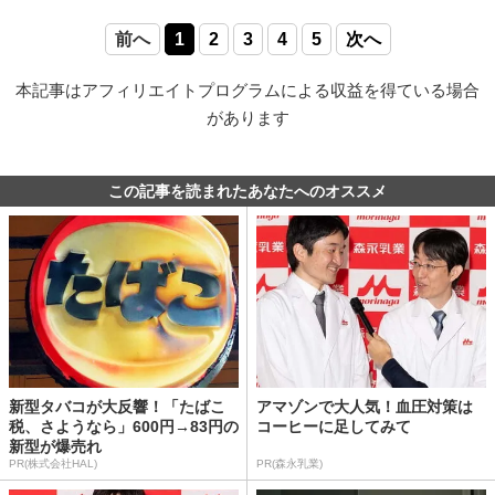
前へ
1
2
3
4
5
次へ
本記事はアフィリエイトプログラムによる収益を得ている場合
があります
この記事を読まれたあなたへのオススメ
新型タバコが大反響！「たばこ
アマゾンで大人気！血圧対策は
税、さようなら」600円→83円の
コーヒーに足してみて
新型が爆売れ
PR(株式会社HAL)
PR(森永乳業)