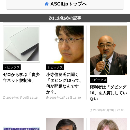
ASCII.jpトップへ
次にお勧めの記事
トピックス
トピックス
ゼロから学ぶ「青少
小寺信良氏に聞く
年ネット規制法」
「ダビング10って、
トピックス
何が問題なんです
権利者は「ダビング
か？」
10」を人質にしてい
2008年07月09日 12:15
2008年02月23日 16:49
ない
2008年05月29日 22:03