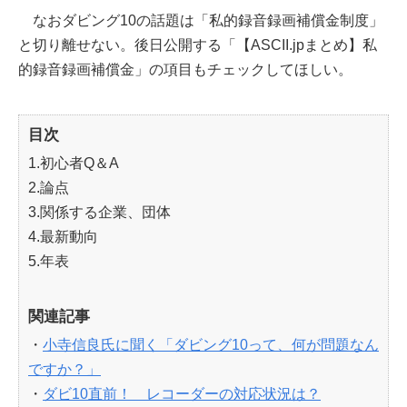
なおダビング10の話題は「私的録音録画補償金制度」
と切り離せない。後日公開する「【ASCII.jpまとめ】私
的録音録画補償金」の項目もチェックしてほしい。
目次
1.初心者Q＆A
2.論点
3.関係する企業、団体
4.最新動向
5.年表
関連記事
・
小寺信良氏に聞く「ダビング10って、何が問題なん
ですか？」
・
ダビ10直前！ レコーダーの対応状況は？