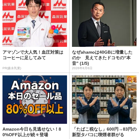
アマゾンで大人気！血圧対策は
なぜahamoは40GBに増量した
コーヒーに足してみて
のか 見えてきたドコモの“本
音” (1/5)
PR(森永乳業)
2026年8月6日
Amazon今日も見逃せない！8
「たばこ税なし」600円→83円の
0%OFF以上が続々登場
新型タバコに喫煙者群がる