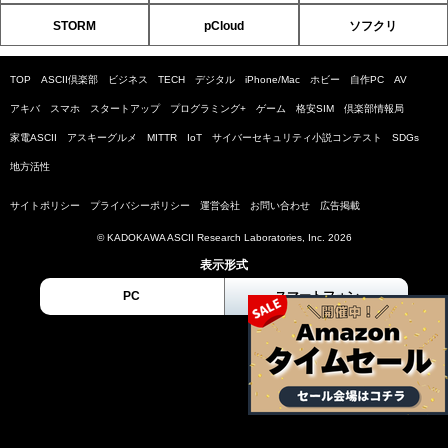
STORM
pCloud
ソフクリ
TOP
ASCII倶楽部
ビジネス
TECH
デジタル
iPhone/Mac
ホビー
自作PC
AV
アキバ
スマホ
スタートアップ
プログラミング+
ゲーム
格安SIM
倶楽部情報局
家電ASCII
アスキーグルメ
MITTR
IoT
サイバーセキュリティ小説コンテスト
SDGs
地方活性
サイトポリシー
プライバシーポリシー
運営会社
お問い合わせ
広告掲載
© KADOKAWA ASCII Research Laboratories, Inc. 2026
表示形式
PC
スマートフォン