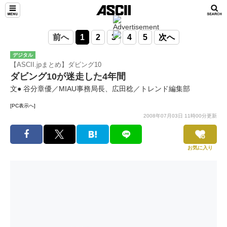
前へ
1
2
3
4
5
次へ
デジタル
【ASCII.jpまとめ】ダビング10
ダビング10が迷走した4年間
文● 谷分章優／MIAU事務局長、広田稔／トレンド編集部
[PC表示へ]
2008年07月03日 11時00分更新
お気に入り