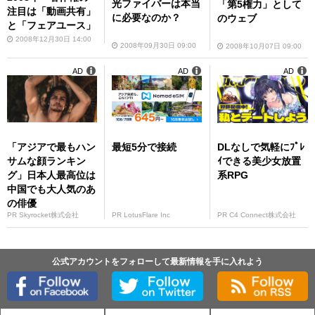
光ファイバーは本当
「第5権力」として
注目は「動画共有」
に必要なのか？
のウェブ
と「フェアユース」
2008年12月30日 14:00
2008年09月30日 09:00
2008年10月07日 09:00
AD
AD
AD
「アジアで最もハン
最短5分で接続
DLなしで気軽にﾌﾟﾚ
サムな顔ランキン
ｲできる美少女放置
グ」日本人最高位は
系RPG
中国でも大人気のあ
の俳優
PR Skyrocket株式会社
PR LotusFlare Inc
PR C4 Connect株式会社
公式アカウントをフォローして最新情報を手に入れよう