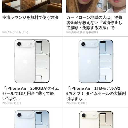
空港ラウンジを無料で使う方法
カードローン地獄の人は、消費
者金融が教えない『返済停止し
て減額・免除する方法』で...
PR(クレディセゾン)
PR(渋谷法務総合事務所)
「iPhone Air」256GBがタイム
「iPhone Air」1TBモデルが2
セールで13万円台 “薄くて軽
6％オフ！ タイムセールの大幅割
い”はや...
引はまも...
2026年7月7日
2026年7月13日