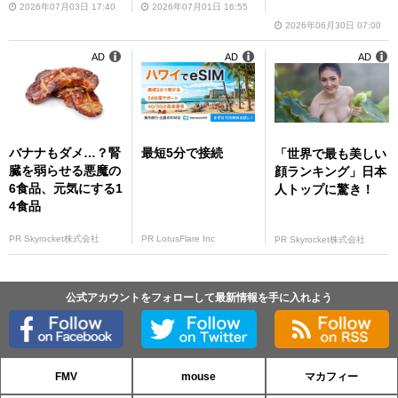
2026年07月03日 17:40
2026年07月01日 16:55
2026年06月30日 07:00
AD
AD
AD
バナナもダメ…？腎
最短5分で接続
「世界で最も美しい
臓を弱らせる悪魔の
顔ランキング」日本
6食品、元気にする1
人トップに驚き！
4食品
PR Skyrocket株式会社
PR LotusFlare Inc
PR Skyrocket株式会社
公式アカウントをフォローして最新情報を手に入れよう
FMV
mouse
マカフィー