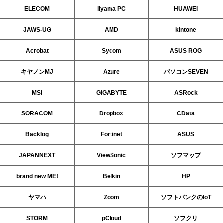
ELECOM
iiyama PC
HUAWEI
JAWS-UG
AMD
kintone
Acrobat
Sycom
ASUS ROG
キヤノンMJ
Azure
パソコンSEVEN
MSI
GIGABYTE
ASRock
SORACOM
Dropbox
CData
Backlog
Fortinet
ASUS
JAPANNEXT
ViewSonic
ソフマップ
brand new ME!
Belkin
HP
ヤマハ
Zoom
ソフトバンクのIoT
STORM
pCloud
ソフクリ