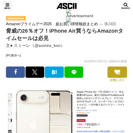
iphone/mac
Amazonプライムデー2026 超お買い得情報総まとめ
― 第24回
脅威の26％オフ！iPhone Air買うならAmazonタ
イムセールは必見
文● スミーレ（@sumire_kon）
[PC表示へ]
2026年07月07日 16時00分更新
お気に入り