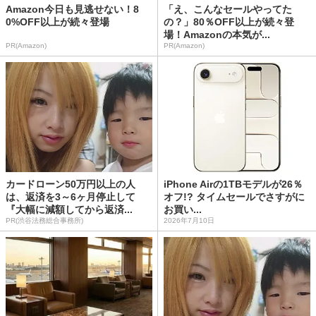
Amazon今日も見逃せない！8
「え、こんなセールやってた
0%OFF以上が続々登場
の？」80％OFF以上が続々登
場！Amazonの本気が...
PR(Amazon)
PR(Amazon)
カードローン50万円以上の人
iPhone Airの1TBモデルが26％
は、返済を3～6ヶ月停止して
オフ!? タイムセールでさすがに
『大幅に減額してから返済...
お買い...
PR(渋谷法務総合事務所)
2026年7月10日