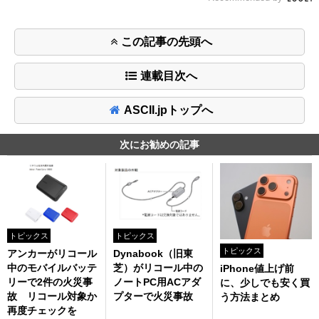
この記事の先頭へ
連載目次へ
ASCII.jpトップへ
次にお勧めの記事
トピックス
トピックス
トピックス
アンカーがリコール
Dynabook（旧東
中のモバイルバッテ
芝）がリコール中の
iPhone値上げ前
リーで2件の火災事
ノートPC用ACアダ
に、少しでも安く買
故 リコール対象か
プターで火災事故
う方法まとめ
再度チェックを