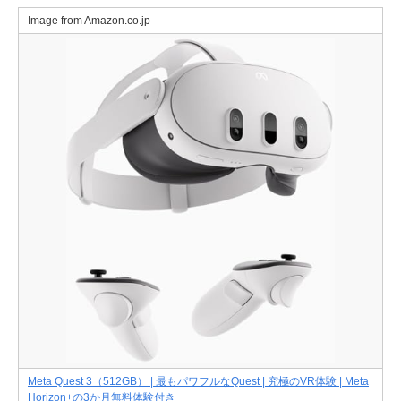
Image from Amazon.co.jp
Meta Quest 3（512GB） | 最もパワフルなQuest | 究極のVR体験 | Meta
Horizon+の3か月無料体験付き