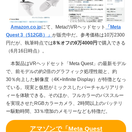
Amazon.co.jp
にて、MetaのVRヘッドセット
「Meta
Quest 3（512GB）」
が販売中だ。参考価格は10万2300
円だが、執筆時点では
8％オフの9万4000円
で購入できる
（6月16日時点）。
本製品はVRヘッドセット「Meta Quest」の最新モデル
で、前モデルの約2倍のグラフィック処理性能と、約
30％向上した解像度（4K+Infinite Display）が特徴となっ
ている。現実と仮想がミックスしたバーチャルリアリテ
ィーを体験できる。そのほか、フルカラーのパススルー
を実現させたRGBカラーカメラ、2時間以上のバッテリ
ー駆動時間、33％増加のメモリーなども特徴だ。
アマゾンで「Meta Quest