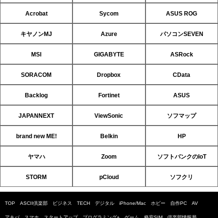
Acrobat
Sycom
ASUS ROG
キヤノンMJ
Azure
パソコンSEVEN
MSI
GIGABYTE
ASRock
SORACOM
Dropbox
CData
Backlog
Fortinet
ASUS
JAPANNEXT
ViewSonic
ソフマップ
brand new ME!
Belkin
HP
ヤマハ
Zoom
ソフトバンクのIoT
STORM
pCloud
ソフクリ
TOP
ASCII倶楽部
ビジネス
TECH
デジタル
iPhone/Mac
ホビー
自作PC
AV
アキバ
スマホ
スタートアップ
プログラミング+
ゲーム
格安SIM
倶楽部情報局