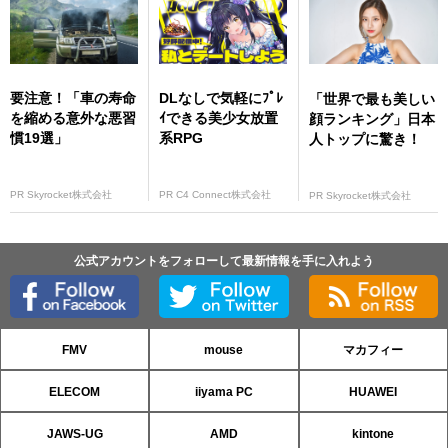
要注意！「車の寿命
DLなしで気軽にﾌﾟﾚ
「世界で最も美しい
を縮める意外な悪習
ｲできる美少女放置
顔ランキング」日本
慣19選」
系RPG
人トップに驚き！
PR Skyrocket株式会社
PR C4 Connect株式会社
PR Skyrocket株式会社
公式アカウントをフォローして最新情報を手に入れよう
FMV
mouse
マカフィー
ELECOM
iiyama PC
HUAWEI
JAWS-UG
AMD
kintone