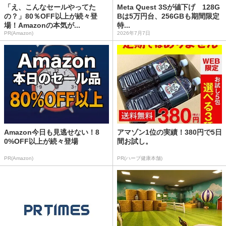
「え、こんなセールやってた
Meta Quest 3Sが値下げ 128G
の？」80％OFF以上が続々登
Bは5万円台、256GBも期間限定
場！Amazonの本気が...
特...
PR(Amazon)
2026年7月7日
Amazon今日も見逃せない！8
アマゾン1位の実績！380円で5日
0%OFF以上が続々登場
間お試し。
PR(Amazon)
PR(ハーブ健康本舗)