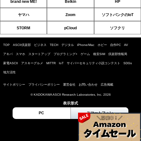
brand new ME!
Belkin
HP
ヤマハ
Zoom
ソフトバンクのIoT
STORM
pCloud
ソフクリ
TOP
ASCII倶楽部
ビジネス
TECH
デジタル
iPhone/Mac
ホビー
自作PC
AV
アキバ
スマホ
スタートアップ
プログラミング+
ゲーム
格安SIM
倶楽部情報局
家電ASCII
アスキーグルメ
MITTR
IoT
サイバーセキュリティ小説コンテスト
SDGs
地方活性
サイトポリシー
プライバシーポリシー
運営会社
お問い合わせ
広告掲載
© KADOKAWA ASCII Research Laboratories, Inc. 2026
表示形式
PC
スマートフォン