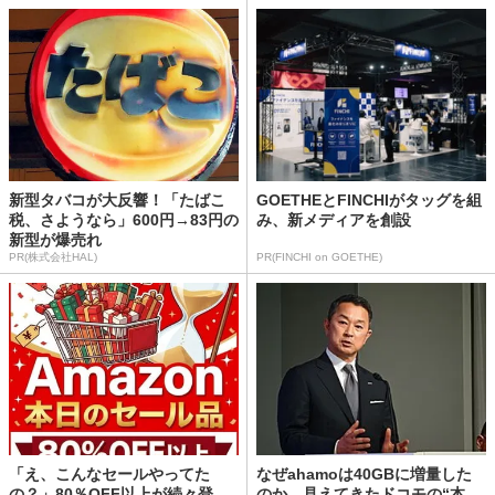
新型タバコが大反響！「たばこ
GOETHEとFINCHIがタッグを組
税、さようなら」600円→83円の
み、新メディアを創設
新型が爆売れ
PR(株式会社HAL)
PR(FINCHI on GOETHE)
「え、こんなセールやってた
なぜahamoは40GBに増量した
の？」80％OFF以上が続々登
のか 見えてきたドコモの“本