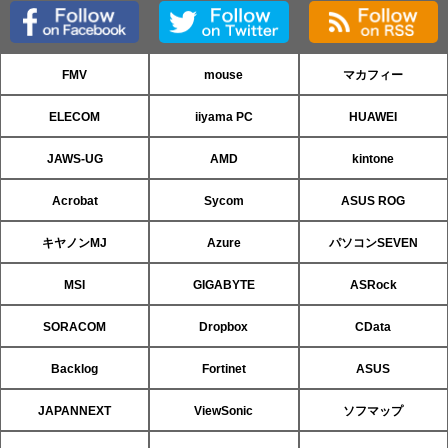
FMV
mouse
マカフィー
ELECOM
iiyama PC
HUAWEI
JAWS-UG
AMD
kintone
Acrobat
Sycom
ASUS ROG
キヤノンMJ
Azure
パソコンSEVEN
MSI
GIGABYTE
ASRock
SORACOM
Dropbox
CData
Backlog
Fortinet
ASUS
JAPANNEXT
ViewSonic
ソフマップ