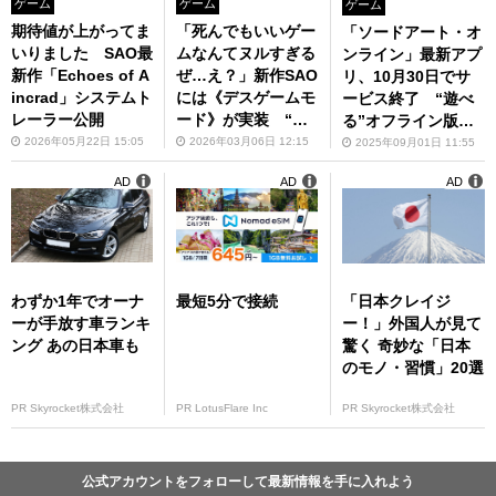
ゲーム
ゲーム
ゲーム
期待値が上がってま
「死んでもいいゲー
「ソードアート・オ
いりました SAO最
ムなんてヌルすぎる
ンライン」最新アプ
新作「Echoes of A
ぜ…え？」新作SAO
リ、10月30日でサ
incrad」システムト
には《デスゲームモ
ービス終了 “遊べ
レーラー公開
ード》が実装 “ゲ
る”オフライン版を
ームオーバー＝セー
配信予定
2026年05月22日 15:05
2026年03月06日 12:15
2025年09月01日 11:55
ブデータ削除”の恐
AD
AD
AD
怖
わずか1年でオーナ
最短5分で接続
「日本クレイジ
ーが手放す車ランキ
ー！」外国人が見て
ング あの日本車も
驚く 奇妙な「日本
のモノ・習慣」20選
PR Skyrocket株式会社
PR LotusFlare Inc
PR Skyrocket株式会社
公式アカウントをフォローして最新情報を手に入れよう