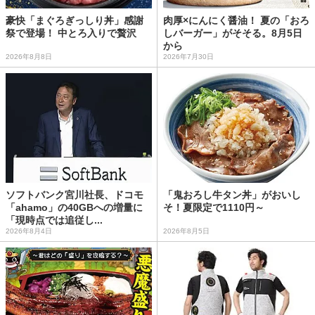
豪快「まぐろぎっしり丼」感謝
肉厚×にんにく醤油！ 夏の「おろ
祭で登場！ 中とろ入りで贅沢
しバーガー」がそそる。8月5日
から
2026年8月8日
2026年7月30日
ソフトバンク宮川社長、ドコモ
「鬼おろし牛タン丼」がおいし
「ahamo」の40GBへの増量に
そ！夏限定で1110円～
「現時点では追従し...
2026年8月4日
2026年8月5日