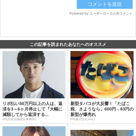
この記事を読まれたあなたへのオススメ
リボ払い50万円以上の人は、返
新型タバコが大反響！「たばこ
済を3～6ヶ月停止して『大幅に
税、さようなら」600円→83円の
減額してから返済する...
新型が爆売れ
PR(渋谷法務総合事務所)
PR(株式会社HAL)