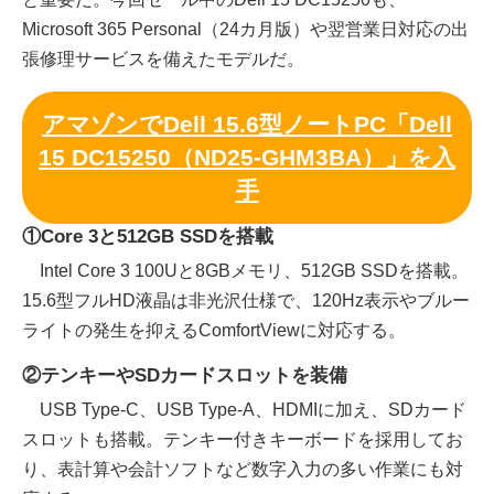
Microsoft 365 Personal（24カ月版）や翌営業日対応の出
張修理サービスを備えたモデルだ。
アマゾンでDell 15.6型ノートPC「Dell
15 DC15250（ND25-GHM3BA）」を入
手
①Core 3と512GB SSDを搭載
Intel Core 3 100Uと8GBメモリ、512GB SSDを搭載。
15.6型フルHD液晶は非光沢仕様で、120Hz表示やブルー
ライトの発生を抑えるComfortViewに対応する。
②テンキーやSDカードスロットを装備
USB Type-C、USB Type-A、HDMIに加え、SDカード
スロットも搭載。テンキー付きキーボードを採用してお
り、表計算や会計ソフトなど数字入力の多い作業にも対