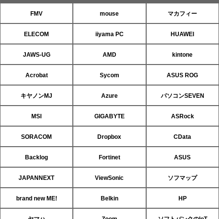
FMV
mouse
マカフィー
ELECOM
iiyama PC
HUAWEI
JAWS-UG
AMD
kintone
Acrobat
Sycom
ASUS ROG
キヤノンMJ
Azure
パソコンSEVEN
MSI
GIGABYTE
ASRock
SORACOM
Dropbox
CData
Backlog
Fortinet
ASUS
JAPANNEXT
ViewSonic
ソフマップ
brand new ME!
Belkin
HP