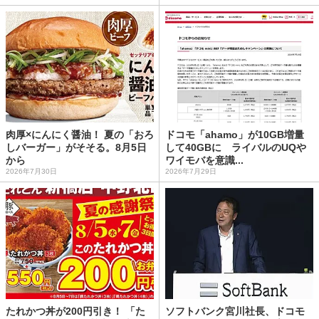
肉厚×にんにく醤油！ 夏の「おろ
ドコモ「ahamo」が10GB増量
しバーガー」がそそる。8月5日
して40GBに ライバルのUQや
から
ワイモバを意識...
2026年7月30日
2026年7月29日
たれかつ丼が200円引き！ 「た
ソフトバンク宮川社長、ドコモ