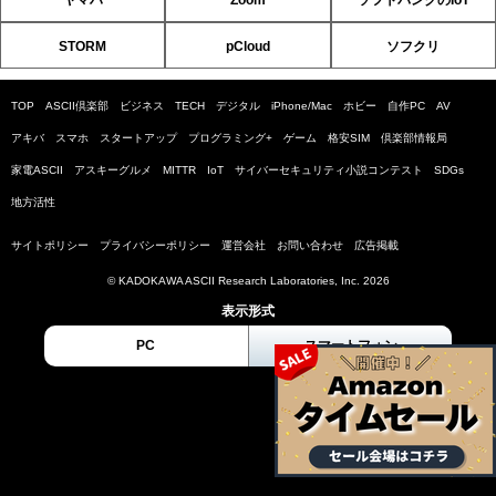
ヤマハ
Zoom
ソフトバンクのIoT
STORM
pCloud
ソフクリ
TOP
ASCII倶楽部
ビジネス
TECH
デジタル
iPhone/Mac
ホビー
自作PC
AV
アキバ
スマホ
スタートアップ
プログラミング+
ゲーム
格安SIM
倶楽部情報局
家電ASCII
アスキーグルメ
MITTR
IoT
サイバーセキュリティ小説コンテスト
SDGs
地方活性
サイトポリシー
プライバシーポリシー
運営会社
お問い合わせ
広告掲載
© KADOKAWA ASCII Research Laboratories, Inc. 2026
表示形式
PC
スマートフォン