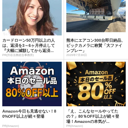
カードローン50万円以上の人
熊本にエアコン300台即日納品、
は、返済を3～6ヶ月停止して
ビックカメラに称賛「大ファイ
『大幅に減額してから返済...
ンプレー」
PR(渋谷法務総合事務所)
2026年7月30日
Amazon今日も見逃せない！8
「え、こんなセールやってた
0%OFF以上が続々登場
の？」80％OFF以上が続々登
場！Amazonの本気が...
PR(Amazon)
PR(Amazon)