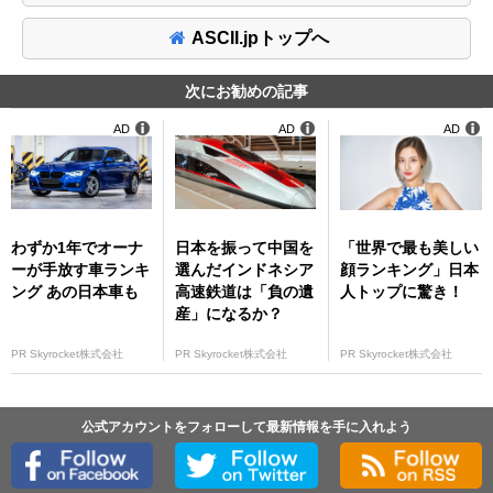
ASCII.jpトップへ
次にお勧めの記事
AD
AD
AD
わずか1年でオーナ
日本を振って中国を
「世界で最も美しい
ーが手放す車ランキ
選んだインドネシア
顔ランキング」日本
ング あの日本車も
高速鉄道は「負の遺
人トップに驚き！
産」になるか？
PR Skyrocket株式会社
PR Skyrocket株式会社
PR Skyrocket株式会社
公式アカウントをフォローして最新情報を手に入れよう