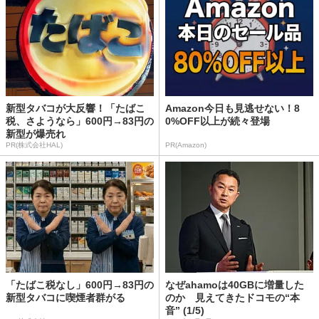
新型タバコが大反響！「たばこ
Amazon今日も見逃せない！8
税、さようなら」600円→83円の
0%OFF以上が続々登場
新型が爆売れ
PR(株式会社HAL)
PR(Amazon)
「たばこ税なし」600円→83円の
なぜahamoは40GBに増量した
新型タバコに喫煙者群がる
のか 見えてきたドコモの“本
音” (1/5)