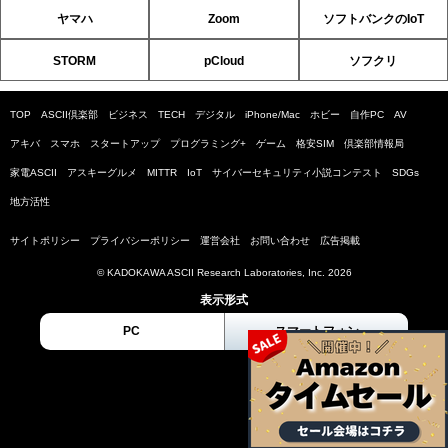
ヤマハ
Zoom
ソフトバンクのIoT
STORM
pCloud
ソフクリ
TOP
ASCII倶楽部
ビジネス
TECH
デジタル
iPhone/Mac
ホビー
自作PC
AV
アキバ
スマホ
スタートアップ
プログラミング+
ゲーム
格安SIM
倶楽部情報局
家電ASCII
アスキーグルメ
MITTR
IoT
サイバーセキュリティ小説コンテスト
SDGs
地方活性
サイトポリシー
プライバシーポリシー
運営会社
お問い合わせ
広告掲載
© KADOKAWA ASCII Research Laboratories, Inc. 2026
表示形式
PC
スマートフォン