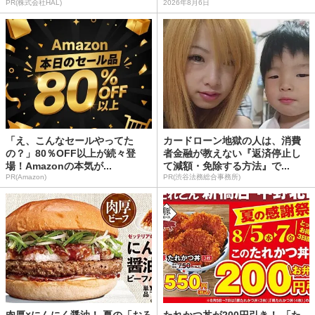
PR(株式会社HAL)
2026年8月6日
「え、こんなセールやってた
カードローン地獄の人は、消費
の？」80％OFF以上が続々登
者金融が教えない『返済停止し
場！Amazonの本気が...
て減額・免除する方法』で...
PR(Amazon)
PR(渋谷法務総合事務所)
肉厚×にんにく醤油！ 夏の「おろ
たれかつ丼が200円引き！ 「た