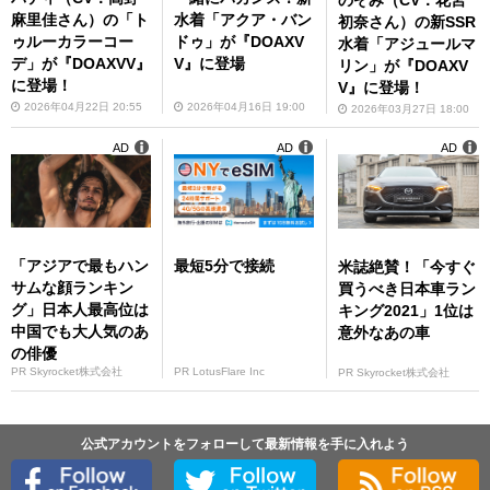
麻里佳さん）の「ト
水着「アクア・バン
初奈さん）の新SSR
ゥルーカラーコー
ドゥ」が『DOAXV
水着「アジュールマ
デ」が『DOAXVV』
V』に登場
リン」が『DOAXV
に登場！
V』に登場！
2026年04月22日 20:55
2026年04月16日 19:00
2026年03月27日 18:00
AD
AD
AD
「アジアで最もハン
最短5分で接続
米誌絶賛！「今すぐ
サムな顔ランキン
買うべき日本車ラン
グ」日本人最高位は
キング2021」1位は
中国でも大人気のあ
意外なあの車
の俳優
PR Skyrocket株式会社
PR LotusFlare Inc
PR Skyrocket株式会社
公式アカウントをフォローして最新情報を手に入れよう