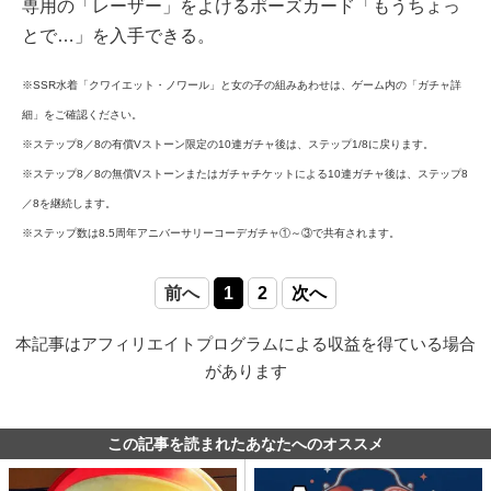
専用の「レーザー」をよけるポーズカード「もうちょっ
とで…」を入手できる。
※SSR水着「クワイエット・ノワール」と女の子の組みあわせは、ゲーム内の「ガチャ詳
細」をご確認ください。
※ステップ8／8の有償Vストーン限定の10連ガチャ後は、ステップ1/8に戻ります。
※ステップ8／8の無償Vストーンまたはガチャチケットによる10連ガチャ後は、ステップ8
／8を継続します。
※ステップ数は8.5周年アニバーサリーコーデガチャ①～③で共有されます。
前へ
1
2
次へ
本記事はアフィリエイトプログラムによる収益を得ている場合
があります
この記事を読まれたあなたへのオススメ