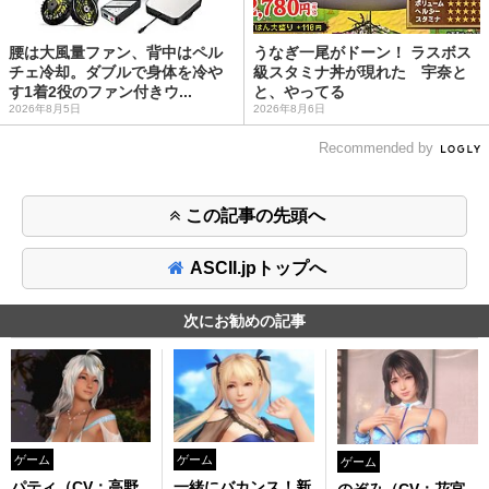
腰は大風量ファン、背中はペル
うなぎ一尾がドーン！ ラスボス
チェ冷却。ダブルで身体を冷や
級スタミナ丼が現れた 宇奈と
す1着2役のファン付きウ...
と、やってる
2026年8月5日
2026年8月6日
Recommended by
この記事の先頭へ
ASCII.jpトップへ
次にお勧めの記事
ゲーム
ゲーム
ゲーム
パティ（CV：高野
一緒にバカンス！新
のぞみ（CV：花宮