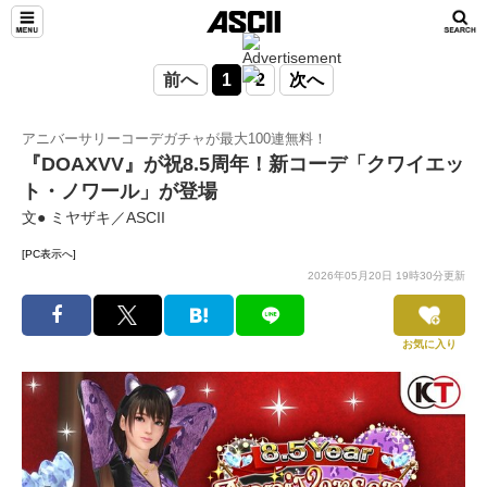
前へ
1
2
次へ
アニバーサリーコーデガチャが最大100連無料！
『DOAXVV』が祝8.5周年！新コーデ「クワイエッ
ト・ノワール」が登場
文● ミヤザキ／ASCII
[PC表示へ]
2026年05月20日 19時30分更新
お気に入り