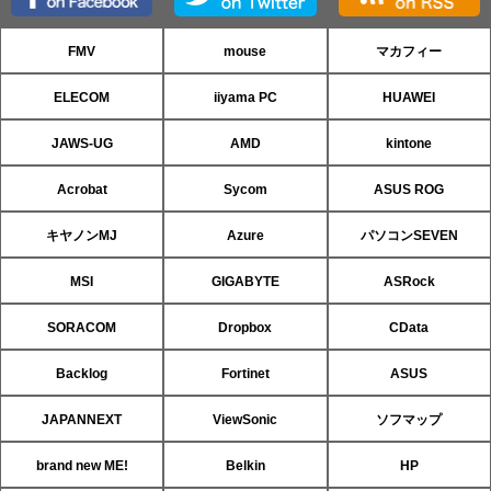
FMV
mouse
マカフィー
ELECOM
iiyama PC
HUAWEI
JAWS-UG
AMD
kintone
Acrobat
Sycom
ASUS ROG
キヤノンMJ
Azure
パソコンSEVEN
MSI
GIGABYTE
ASRock
SORACOM
Dropbox
CData
Backlog
Fortinet
ASUS
JAPANNEXT
ViewSonic
ソフマップ
brand new ME!
Belkin
HP