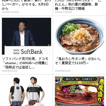
しバーガー」がそそる。8月5日
れとん」初の夏の感謝祭、新
から
橋・中野北口で開催
2026年7月30日
2026年7月30日
ソフトバンク宮川社長、ドコモ
「鬼おろし牛タン丼」がおいし
「ahamo」の40GBへの増量に
そ！夏限定で1110円～
「現時点では追従し...
2026年8月4日
2026年8月5日