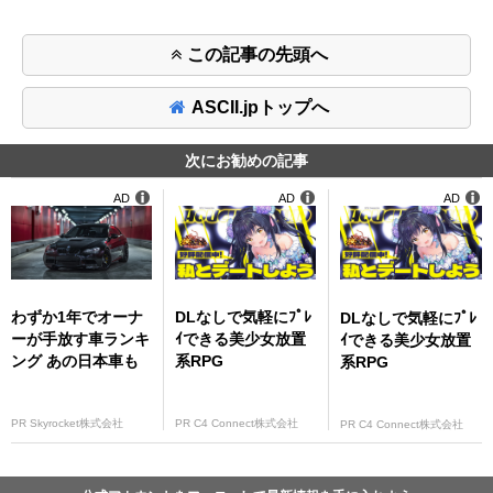
この記事の先頭へ
ASCII.jpトップへ
次にお勧めの記事
AD
AD
AD
わずか1年でオーナ
DLなしで気軽にﾌﾟﾚ
DLなしで気軽にﾌﾟﾚ
ーが手放す車ランキ
ｲできる美少女放置
ｲできる美少女放置
ング あの日本車も
系RPG
系RPG
PR Skyrocket株式会社
PR C4 Connect株式会社
PR C4 Connect株式会社