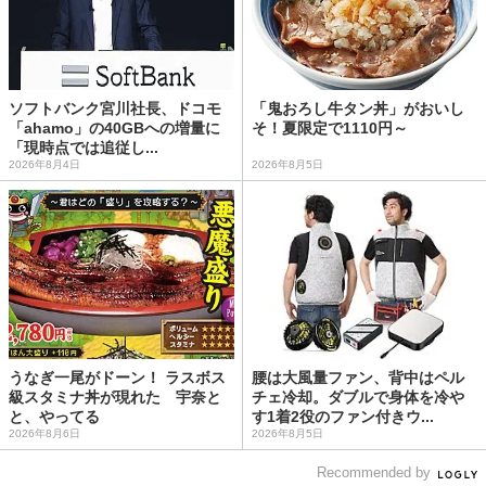
ソフトバンク宮川社長、ドコモ
「鬼おろし牛タン丼」がおいし
「ahamo」の40GBへの増量に
そ！夏限定で1110円～
「現時点では追従し...
2026年8月4日
2026年8月5日
うなぎ一尾がドーン！ ラスボス
腰は大風量ファン、背中はペル
級スタミナ丼が現れた 宇奈と
チェ冷却。ダブルで身体を冷や
と、やってる
す1着2役のファン付きウ...
2026年8月6日
2026年8月5日
Recommended by