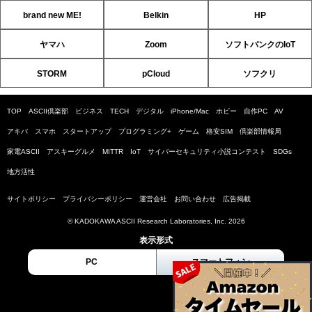
brand new ME!
Belkin
HP
ヤマハ
Zoom
ソフトバンクのIoT
STORM
pCloud
ソフクリ
TOP
ASCII倶楽部
ビジネス
TECH
デジタル
iPhone/Mac
ホビー
自作PC
AV
アキバ
スマホ
スタートアップ
プログラミング+
ゲーム
格安SIM
倶楽部情報局
家電ASCII
アスキーグルメ
MITTR
IoT
サイバーセキュリティ小説コンテスト
SDGs
地方活性
サイトポリシー
プライバシーポリシー
運営会社
お問い合わせ
広告掲載
© KADOKAWA ASCII Research Laboratories, Inc. 2026
表示形式
PC
スマートフォン