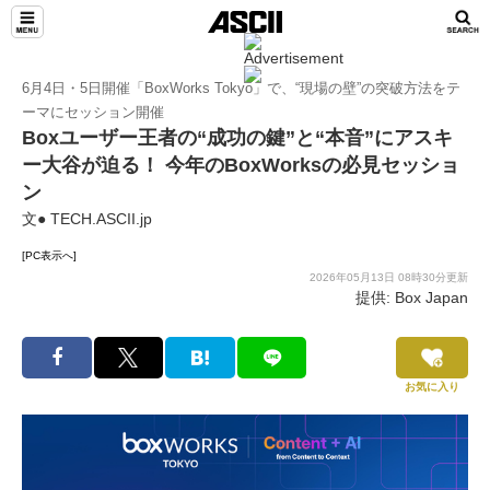
TeamLeaders
6月4日・5日開催「BoxWorks Tokyo」で、“現場の壁”の突破方法をテ
ーマにセッション開催
Boxユーザー王者の“成功の鍵”と“本音”にアスキ
ー大谷が迫る！ 今年のBoxWorksの必見セッショ
ン
文● TECH.ASCII.jp
[PC表示へ]
2026年05月13日 08時30分更新
提供: Box Japan
お気に入り