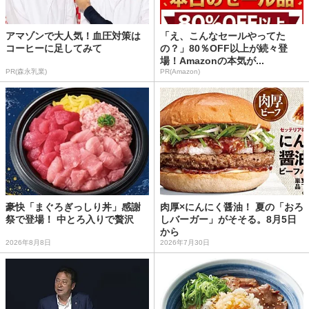
アマゾンで大人気！血圧対策は
「え、こんなセールやってた
コーヒーに足してみて
の？」80％OFF以上が続々登
場！Amazonの本気が...
PR(森永乳業)
PR(Amazon)
豪快「まぐろぎっしり丼」感謝
肉厚×にんにく醤油！ 夏の「おろ
祭で登場！ 中とろ入りで贅沢
しバーガー」がそそる。8月5日
から
2026年8月8日
2026年7月30日