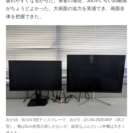
疲れやすくなるからだ。筆者の場合、30cmぐらい距離感
がちょうどよかった。大画面の迫力を実感でき、画面全
体を把握できた。
左が16：9の24.5型ディスプレーで、右が3：2のJN-282Ei4KP（28.2
型）。幅は5cm程度の差しかないが、縦長なぶんだいぶ本機は大きく
見える