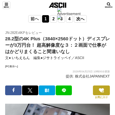
前へ
1
2
3
4
次へ
JN-282Ei4KPをレビュー
28.2型の4K Plus（3840×2560ドット）ディスプレ
ーが3万円台！ 超高解像度な３：２画面で仕事が
はかどりまくること間違いなし
文●
いちえもん
編集●
ジサトライッペイ
／ASCII
[PC表示へ]
2026年04月25日 10時00分更新
提供: 株式会社JAPANNEXT
お気に入り