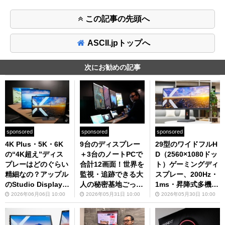
この記事の先頭へ
ASCII.jpトップへ
次にお勧めの記事
sponsored
sponsored
sponsored
4K Plus・5K・6K
9台のディスプレー
29型のワイドフルH
の“4K超え”ディス
＋3台のノートPCで
D（2560×1080ドッ
プレーはどのぐらい
合計12画面！世界を
ト）ゲーミングディ
精細なの？アップル
監視・追跡できる大
スプレー、200Hz・
のStudio Displayよ
人の秘密基地ごっこ
1ms・昇降式多機能
りもはるかに安いモ
をご覧あれ
スタンドで3万2980
2026年06月06日 10:00
2026年05月31日 10:00
2026年05月30日 10:00
デルで比較してみた
円は断然買いでしょ
う