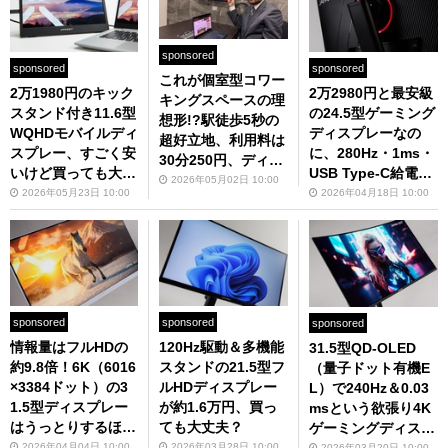
sponsored
sponsored
sponsored
これが個室型コワー
2万1980円のキック
2万2980円と最安級
キングスペースの理
スタンド付き11.6型
の24.5型ゲーミング
想形!?駅徒歩5秒の
WQHDモバイルディ
ディスプレーなの
超好立地、利用料は
スプレー、すごく安
に、280Hz・1ms・
30分250円、ディス
いけど買っても大丈
USB Type-C給電・
プレーは4K＆ピボ
2026年05月02日 10:00
夫？
昇降式多機能スタン
2026年05月23日 10:00
2026年04月18日 10:00
ット可で仕事がはか
ド！もうこれでいい
どる「いいオフィス
じゃない
浅草」
sponsored
sponsored
sponsored
情報量はフルHDの
120Hz駆動＆多機能
31.5型QD-OLED
約9.8倍！6K（6016
スタンドの21.5型フ
（量子ドット有機E
×3384ドット）の3
ルHDディスプレー
L）で240Hz＆0.03
1.5型ディスプレー
が約1.6万円、買っ
msという欲張り4K
はうっとりするほど
ても大丈夫？
ゲーミングディスプ
キレイだった、でも
レーが至高の逸品す
2026年04月04日 10:00
2026年03月28日 10:00
2026年03月20日 10:00