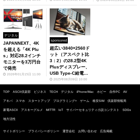
お値段は……
ぎた
デジタル
sponsored
JAPANNEXT、4K
超広い3840×2560ド
を超える「4K Plu
ット（アスペクト比
s」対応28.2インチ
3：2）の28.2型4K
モニターを3万円台
Plusディスプレー、
で発売
USB Type-C給電・
2026年01月15日 11:00
KVM・昇降式多機能
2025年08月09日 10:00
スタンドで4万円台
はコスパ◎
TOP
ASCII倶楽部
ビジネス
TECH
デジタル
iPhone/Mac
ホビー
自作PC
AV
アキバ
スマホ
スタートアップ
プログラミング+
ゲーム
格安SIM
倶楽部情報局
家電ASCII
アスキーグルメ
MITTR
IoT
サイバーセキュリティ小説コンテスト
SDGs
地方活性
サイトポリシー
プライバシーポリシー
運営会社
お問い合わせ
広告掲載