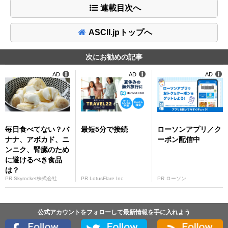
連載目次へ
ASCII.jpトップへ
次にお勧めの記事
AD
AD
AD
毎日食べてない？バ
最短5分で接続
ローソンアプリ／ク
ナナ、アボカド、ニ
ーポン配信中
ンニク、腎臓のため
に避けるべき食品
は？
PR Skyrocket株式会社
PR LotusFlare Inc
PR ローソン
公式アカウントをフォローして最新情報を手に入れよう