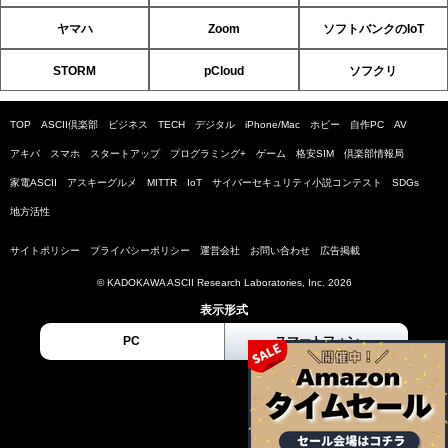
ヤマハ
Zoom
ソフトバンクのIoT
STORM
pCloud
ソフクリ
TOP
ASCII倶楽部
ビジネス
TECH
デジタル
iPhone/Mac
ホビー
自作PC
AV
アキバ
スマホ
スタートアップ
プログラミング+
ゲーム
格安SIM
倶楽部情報局
家電ASCII
アスキーグルメ
MITTR
IoT
サイバーセキュリティ小説コンテスト
SDGs
地方活性
サイトポリシー
プライバシーポリシー
運営会社
お問い合わせ
広告掲載
© KADOKAWA ASCII Research Laboratories, Inc. 2026
表示形式
PC
スマートフォン