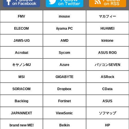
FMV
mouse
マカフィー
ELECOM
iiyama PC
HUAWEI
JAWS-UG
AMD
kintone
Acrobat
Sycom
ASUS ROG
キヤノンMJ
Azure
パソコンSEVEN
MSI
GIGABYTE
ASRock
SORACOM
Dropbox
CData
Backlog
Fortinet
ASUS
JAPANNEXT
ViewSonic
ソフマップ
brand new ME!
Belkin
HP