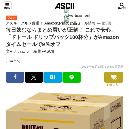
グルメ
アスキーグルメ厳選！ Amazonお勧め食品セール情報
― 第6回
毎日飲むならまとめ買いが正解！ これで安心、
「ドトール ドリップパック100杯分」がAmazon
タイムセールで9％オフ
文● ナカムラ 編集●ASCII
[PC表示へ]
2026年05月13日 19時00分更新
お気に入り