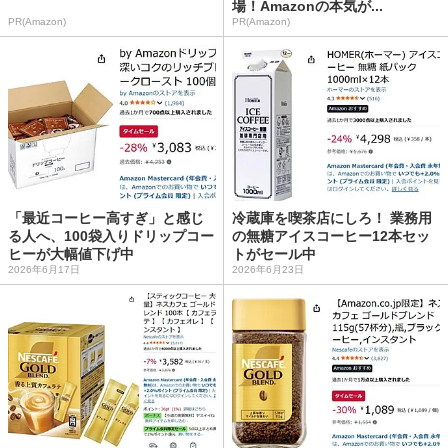
場！Amazonの本気が...
PR(Amazon)
PR(Amazon)
「最近コーヒー高すぎ」と感じ
冷蔵庫を喫茶店にしろ！ 業務用
る人へ、100袋入りドリップコー
の無糖アイスコーヒー12本セッ
ヒーが大幅値下げ中
トがセール中
2026年6月17日
2026年6月23日