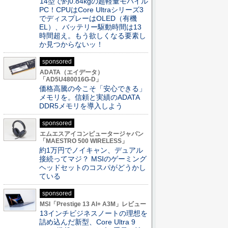
14型で約0.84kgの超軽量モバイル
PC！CPUはCore Ultraシリーズ3
でディスプレーはOLED（有機
EL）、バッテリー駆動時間は13
時間超え。もう欲しくなる要素し
か見つからないッ！
sponsored
ADATA（エイデータ）
「AD5U480016G-D」
価格高騰の今こそ「安心できる」
メモリを。信頼と実績のADATA
DDR5メモリを導入しよう
sponsored
エムエスアイコンピュータージャパン
「MAESTRO 500 WIRELESS」
約1万円でノイキャン、デュアル
接続ってマジ？ MSIのゲーミング
ヘッドセットのコスパがどうかし
ている
sponsored
MSI「Prestige 13 AI+ A3M」レビュー
13インチビジネスノートの理想を
詰め込んだ新型、Core Ultra 9