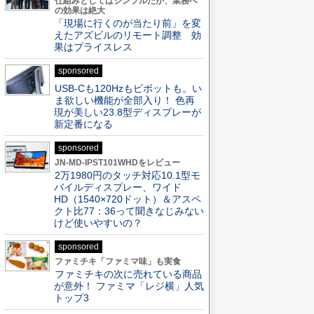
仕組みとしてはシンプルだが、業務へ
の効果は絶大
「現場に行くのが当たり前」を変
えたアズビルのリモート調整 効
果はプライスレス
sponsored
USB-Cも120Hzもピボットも。い
ま欲しい機能が全部入り！ 色再
現が美しい23.8型ディスプレーが
新定番になる
sponsored
JN-MD-IPST101WHDをレビュー
2万1980円のタッチ対応10.1型モ
バイルディスプレー、ワイド
HD（1540×720ドット）＆アスペ
クト比77：36って聞きなじみない
けど使いやすいの？
sponsored
ファミチキ「ファミマ味」も実食
ファミチキの次に売れている商品
が意外！ ファミマ「レジ横」人気
トップ3