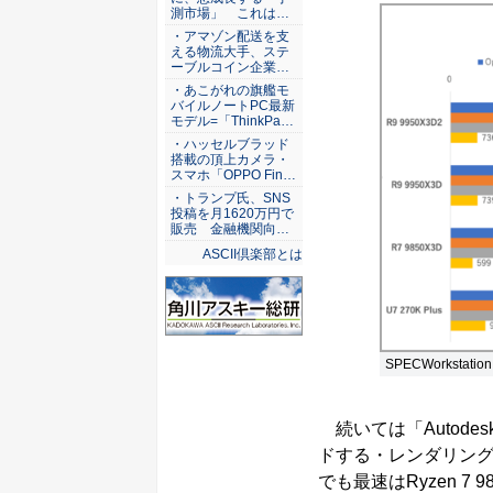
測市場」 これは…
・アマゾン配送を支
える物流大手、ステ
ーブルコイン企業…
・あこがれの旗艦モ
バイルノートPC最新
モデル=「ThinkPa…
・ハッセルブラッド
搭載の頂上カメラ・
スマホ「OPPO Fin…
・トランプ氏、SNS
投稿を月1620万円で
販売 金融機関向…
ASCII倶楽部とは
SPECWorkstati
続いては「Autodes
ドする・レンダリン
でも最速はRyzen 7 98