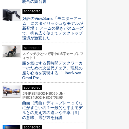
統合の舞台裏
sponsored
好評のViewSonic「モニターアー
ム」にスタイリッシュなモデルが
新登場！ アームの動きがスムーズ
で、机も広く使えてデスクトップ
環境が激変した
sponsored
スイッチひとつで背中のS字カーブにフ
ィット！
腰を気にする長時間デスクワーカ
ーのための次世代チェア。理想の
座り心地を実現する「LiberNovo
Omni Pro」
sponsored
JN-IPS34UQ2-HSC6とJN-
IPSC34UQ2-HSC6で比較
曲面（湾曲）ディスプレーってな
にがすごいの？一般的な平面モデ
ルとの見え方の違いや曲率（R）
の意味、選び方を解説
sponsored