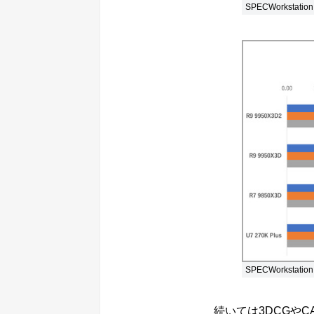
SPECWorkstati
SPECWorkstati
続いては3DCGやC