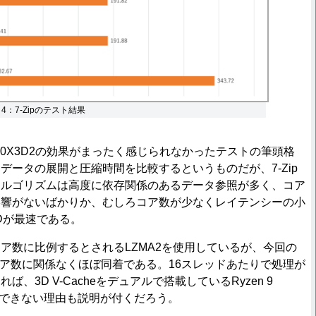
ion 4：7-Zipのテスト結果
9 9950X3D2の効果がまったく感じられなかったテストの筆頭格
データの展開と圧縮時間を比較するというものだが、7-Zip
アルゴリズムは高度に依存関係のあるデータ参照が多く、コア
影響がないばかりか、むしろコア数が少なくレイテンシーの小
0X3Dが最速である。
数に比例するとされるLZMA2を使用しているが、今回の
はコア数に関係なくほぼ同着である。16スレッドあたりで処理が
、3D V-Cacheをデュアルで搭載しているRyzen 9
発揮できない理由も説明が付くだろう。