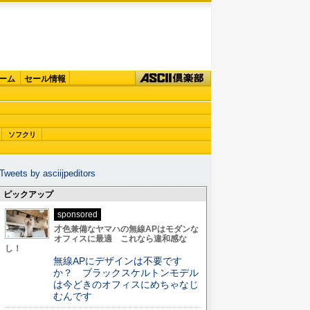
ーム
セール情報
ソフクリ
Tweets by asciijpeditors
ピックアップ
sponsored
才色兼備なヤマハの無線APはモダンな
オフィスに最適 これなら違和感な
し！
無線APにデザインは不要です
か？ ブラックスケルトンモデル
は今どきのオフィスにめちゃなじ
むんです