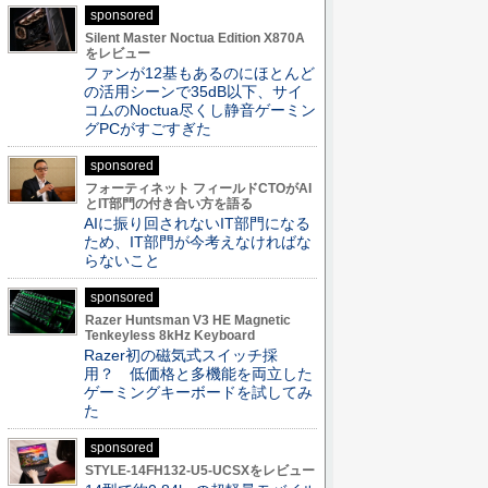
sponsored
Silent Master Noctua Edition X870A
をレビュー
ファンが12基もあるのにほとんど
の活用シーンで35dB以下、サイ
コムのNoctua尽くし静音ゲーミン
グPCがすごすぎた
sponsored
フォーティネット フィールドCTOがAI
とIT部門の付き合い方を語る
AIに振り回されないIT部門になる
ため、IT部門が今考えなければな
らないこと
sponsored
Razer Huntsman V3 HE Magnetic
Tenkeyless 8kHz Keyboard
Razer初の磁気式スイッチ採
用？ 低価格と多機能を両立した
ゲーミングキーボードを試してみ
た
sponsored
STYLE-14FH132-U5-UCSXをレビュー