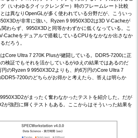
ング（いわゆるクイックレンダー）時のフレームレート比較
とは異なりOpenGLが多く使われている分野だが、こういっ
50X3Dが非常に強い。Ryzen 9 9950X3D2は3D V-Cacheが
にも関わらず、9950X3Dと同等かわずかに低くなっている。こ
 V-Cacheをデュアルで搭載しているCPUをなかなか出さなか
なるだろう。
e Ultra 7 270K Plusが健闘している。DDR5-7200に正
回の検証でもそれを活かしているがゆえの結果ではあるのだ
Ryzen 9 9950X3D2よりも、約6万円のCore Ultra 7
万円のDDR5-7200のどちらがお得かと考えたら、答えは明らか
9 9950X3D2がまったく奮わなかったテストを紹介した。だが
950X3D2が強烈に輝くテストもある。ここからはそういった結果を