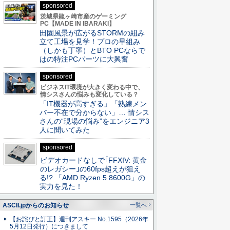
sponsored
茨城県龍ヶ崎市産のゲーミング
PC【MADE IN IBARAKI】
田園風景が広がるSTORMの組み
立て工場を見学！プロの早組み
（しかも丁寧）とBTO PCならで
はの特注PCパーツに大興奮
sponsored
ビジネスIT環境が大きく変わる中で、
情シスさんの悩みも変化している？
「IT機器が高すぎる」「熟練メン
バー不在で分からない」… 情シス
さんの“現場の悩み”をエンジニア3
人に聞いてみた
sponsored
ビデオカードなしで｢FFXIV: 黄金
のレガシー｣の60fps超えが狙え
る!? 「AMD Ryzen 5 8600G」の
実力を見た！
ASCII.jpからのお知らせ
一覧へ
【お詫びと訂正】週刊アスキー No.1595（2026年
5月12日発行）につきまして