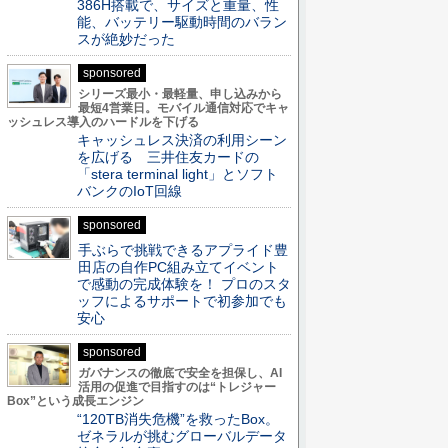
386H搭載で、サイズと重量、性
能、バッテリー駆動時間のバラン
スが絶妙だった
sponsored
シリーズ最小・最軽量、申し込みから
最短4営業日。モバイル通信対応でキャ
ッシュレス導入のハードルを下げる
キャッシュレス決済の利用シーン
を広げる 三井住友カードの
「stera terminal light」とソフト
バンクのIoT回線
sponsored
手ぶらで挑戦できるアプライド豊
田店の自作PC組み立てイベント
で感動の完成体験を！ プロのスタ
ッフによるサポートで初参加でも
安心
sponsored
ガバナンスの徹底で安全を担保し、AI
活用の促進で目指すのは“トレジャー
Box”という成長エンジン
“120TB消失危機”を救ったBox。
ゼネラルが挑むグローバルデータ