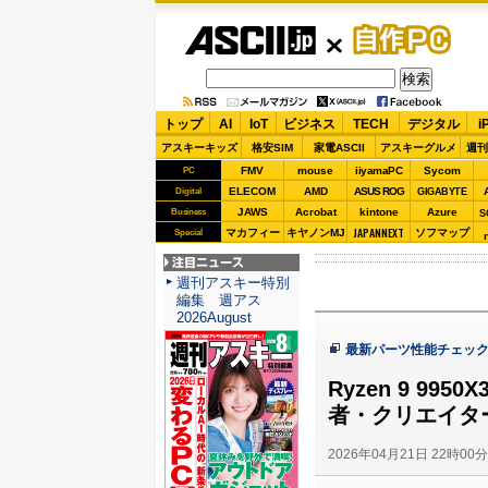
ASCII.jp
自作PC
トップ
AI
IoT
ビジネス
TECH
デジタル
i
アスキーキッズ
格安SIM
家電ASCII
アスキーグルメ
週刊
FMV
mouse
iiyamaPC
Sycom
PC
ELECOM
AMD
ASUS ROG
Digital
GIGABYTE
JAWS
Acrobat
kintone
Azure
Business
S
JAPANNEXT
マカフィー
キヤノンMJ
ソフマップ
Special
注目ニュース
週刊アスキー特別
編集 週アス
2026August
最新パーツ性能チェッ
Ryzen 9 99
者・クリエイタ
2026年04月21日 22時00