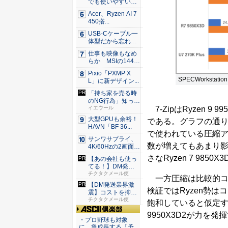
でも使いやすい
Syno...
Acer、Ryzen AI 7
450搭...
USB-Cケーブル一
体型だから忘れな
い！...
仕事も映像もなめ
らか MSIの144H
z...
Pixio「PXMP X
SPECWorkstat
L」に新デザイン...
「持ち家を売る時
のNG行為」知って
7-ZipはRyzen 
るだけ...
イエウール
大型GPUも余裕！
である。グラフの通り
HAVN「BF 36...
で使われている圧縮
サンワサプライ、
数が増えてもあまり
4K/60Hzの2画面
出...
さなRyzen 7 985
【あの会社も使っ
てる！】DM発送
なら絶対...
チクタクメール便
一方圧縮は比較的コア
【DM発送業界激
検証ではRyzen勢
震】コストを抑え
た配達な...
チクタクメール便
飽和していると仮定すれば
9950X3D2が力を
ASCII倶楽部
・プロ野球も対象
に、急成長する「予