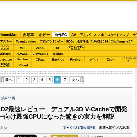
Phone/Mac
自動車
ホビー
自作PC
AV
アキバ
スマホ
ゲ
スタートアップ
アスキー
TeamLeaders
プログラミング+
SDGs
地方活性
PUACL2026
ChallengersJP
パソコン
ゲーミングPC
MSI
ASUS
HP
STORM
SEVEN
ASRock
HUAWEI
ViewSonic
Belkin
ソフトバンクの
Dropbox
CData
Backlog
Fortinet
ヤマハ
Zoom
ORACOM
IoT
brand
pCloud
new ME!
前へ
1
2
3
4
5
6
7
次へ
ク
第477回
50X3D2最速レビュー デュアル3D V-Cacheで開発
ー向け最強CPUになった驚きの実力を解説
分更新
文●
KTU (加藤勝明)
編集●北村／ASCII