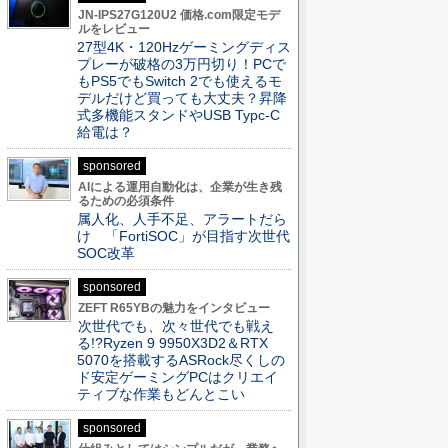
JN-IPS27G120U2 価格.com限定モデ
ルをレビュー
27型4K・120Hzゲーミングディス
プレーが破格の3万円切り！PCで
もPS5でもSwitch 2でも使えるモ
デルだけど買っても大丈夫？昇降
式多機能スタンドやUSB Typc-C
給電は？
sponsored
AIによる運用自動化は、企業が生き残
るための必須条件
属人化、人手不足、アラートだら
け 「FortiSOC」が目指す次世代
SOC改革
sponsored
ZEFT R65YBの魅力をインタビュー
次世代でも、次々世代でも戦え
る!?Ryzen 9 9950X3D2＆RTX
5070を搭載するASRock尽くしの
ド安定ゲーミングPCはクリエイ
ティブな作業もどんとこい
sponsored