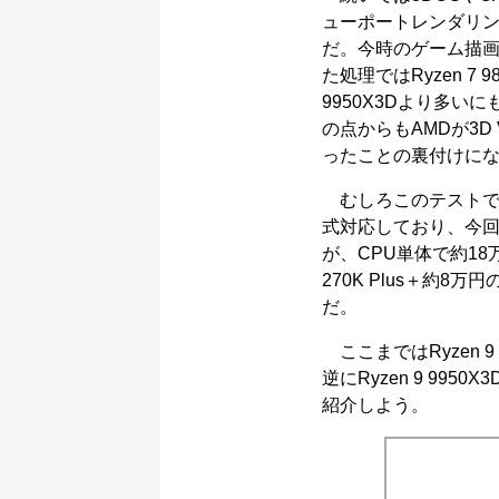
ューポートレンダリ
だ。今時のゲーム描画
た処理ではRyzen 7 98
9950X3Dより多い
の点からもAMDが3D
ったことの裏付けに
むしろこのテストではCor
式対応しており、今
が、CPU単体で約18万円の
270K Plus＋約8
だ。
ここまではRyzen 
逆にRyzen 9 9
紹介しよう。