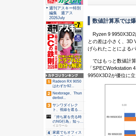
週刊アスキー特別
編集 週アス
2026July
数値計算系では爆
Ryzen 9 9950X
との差は小さく、3D 
げられたことによる
ではもっと数値計算
「SPECWorkstat
9950X3D2が優
Radeon RX 9050
はわずか92...
Nextorage、Thun
derbol...
サンワダイレク
ト、視線を遮るフ
ェルト製デ...
「持ち家を売る時
のNG行為」知って
るだけ...
イエウール
家庭でもオフィス