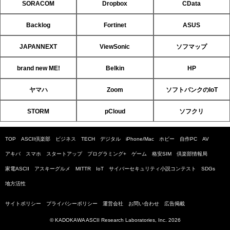
SORACOM
Dropbox
CData
Backlog
Fortinet
ASUS
JAPANNEXT
ViewSonic
ソフマップ
brand new ME!
Belkin
HP
ヤマハ
Zoom
ソフトバンクのIoT
STORM
pCloud
ソフクリ
TOP
ASCII倶楽部
ビジネス
TECH
デジタル
iPhone/Mac
ホビー
自作PC
AV
アキバ
スマホ
スタートアップ
プログラミング+
ゲーム
格安SIM
倶楽部情報局
家電ASCII
アスキーグルメ
MITTR
IoT
サイバーセキュリティ小説コンテスト
SDGs
地方活性
サイトポリシー
プライバシーポリシー
運営会社
お問い合わせ
広告掲載
© KADOKAWA ASCII Research Laboratories, Inc. 2026