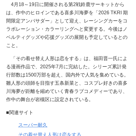
4月18～19日に開催される第2戦鈴鹿サーキットから
は、作中のヒロインである喜多川海夢を「2026 TKRI 期
間限定アンバサダー」として迎え、レーシングカーをコ
ラボレーション・カラーリングへと変更する。今後はノ
ベルティグッズや応援グッズの展開も予定しているとの
こと。
「その着せ替え人形は恋をする」は、福田晋一氏によ
る漫画作品で、2025年7月に完結した。シリーズ累計発
行部数は1500万部を超え、国内外で人気を集めている。
雛人形の頭師を目指す五条新菜と、コスプレ好きの喜多
川海夢が距離を縮めていく青春ラブコメディーであり、
作中の舞台が岩槻区に設定されている。
■関連サイト
スーパー耐久
その着せ替え人形は恋をする