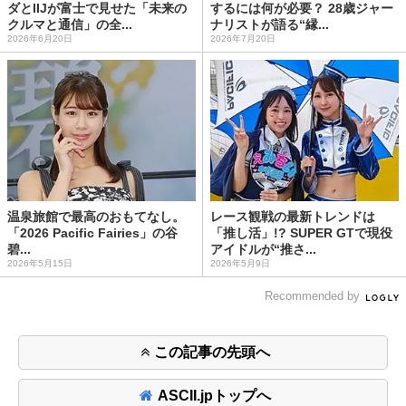
ダとIIJが富士で見せた「未来の
するには何が必要？ 28歳ジャー
クルマと通信」の全...
ナリストが語る“縁...
2026年6月20日
2026年7月20日
温泉旅館で最高のおもてなし。
レース観戦の最新トレンドは
「2026 Pacific Fairies」の谷
「推し活」!? SUPER GTで現役
碧...
アイドルが“推さ...
2026年5月15日
2026年5月9日
Recommended by
この記事の先頭へ
ASCII.jpトップへ