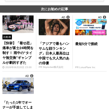
次にお勧めの記事
AD
AD
自動車
【快挙】「着せ恋」
「アジアで最もハン
最短5分で接続
痛車が富士24時間を
サムな顔ランキン
制す！ 雨中の“タイ
グ」日本人最高位は
ヤ無交換”ギャンブ
中国でも大人気のあ
ルが劇的すぎた
の俳優
PR Skyrocket株式会社
2026年06月20日 15:00
PR LotusFlare Inc
AD
「たった1年でオー
ナーが手放してしま