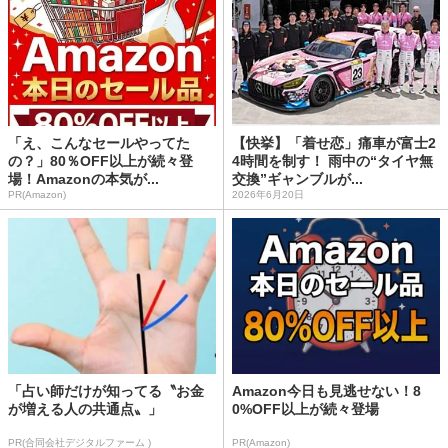
「え、こんなセールやってた
【快挙】「着せ恋」痛車が富士2
の？」80％OFF以上が続々登
4時間を制す！ 雨中の“タイヤ無
場！Amazonの本気が...
交換”ギャンブルが...
PR(Amazon)
2026年6月20日
「占い師だけが知ってる〝お金
Amazon今日も見逃せない！8
が増える人の共通点〟」
0%OFF以上が続々登場
PR(合同会社デジタルファーム )
PR(Amazon)