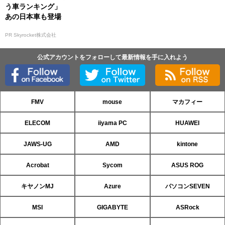
う車ランキング」
あの日本車も登場
PR Skyrocket株式会社
公式アカウントをフォローして最新情報を手に入れよう
FMV
mouse
マカフィー
ELECOM
iiyama PC
HUAWEI
JAWS-UG
AMD
kintone
Acrobat
Sycom
ASUS ROG
キヤノンMJ
Azure
パソコンSEVEN
MSI
GIGABYTE
ASRock