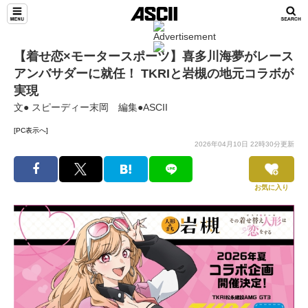
【着せ恋×モータースポーツ】喜多川海夢がレース
アンバサダーに就任！ TKRIと岩槻の地元コラボが
実現
文● スピーディー末岡 編集●ASCII
[PC表示へ]
2026年04月10日 22時30分更新
お気に入り